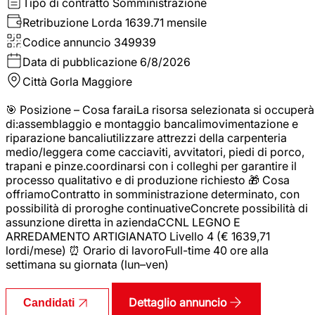
Tipo di contratto
Somministrazione
Retribuzione Lorda
1639.71 mensile
Codice annuncio
349939
Data di pubblicazione
6/8/2026
Città
Gorla Maggiore
🎯 Posizione – Cosa faraiLa risorsa selezionata si occuperà
di:assemblaggio e montaggio bancalimovimentazione e
riparazione bancaliutilizzare attrezzi della carpenteria
medio/leggera come cacciaviti, avvitatori, piedi di porco,
trapani e pinze.coordinarsi con i colleghi per garantire il
processo qualitativo e di produzione richiesto 🎁 Cosa
offriamoContratto in somministrazione determinato, con
possibilità di proroghe continuativeConcrete possibilità di
assunzione diretta in aziendaCCNL LEGNO E
ARREDAMENTO ARTIGIANATO Livello 4 (€ 1639,71
lordi/mese) ⏰ Orario di lavoroFull-time 40 ore alla
settimana su giornata (lun–ven)
Dettaglio annuncio
Candidati