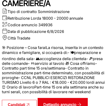
CAMERIERE/A
Tipo di contratto
Somministrazione
Retribuzione Lorda
18000 - 20000 annuale
Codice annuncio
349936
Data di pubblicazione
6/8/2026
Città
Tradate
🎯 Posizione – Cosa faraiLa risorsa, inserita in un contesto
dinamico e famigliare, si occuperà di:- 🍽️preparazione e
riordino della sala- 👥accoglienza della clientela- 🍕presa
delle comande- 🍴servizio al tavolo 🎁 Cosa offriamo-
Contratto part time 15 ore/settimana- Contratto in
somministrazione part-time determinato, con possibilità di
proroghe- CCNL PUBBLICI ESERCIZI RISTORAZIONE
TURISMO Livello 6 o 7 RAL : €18.000 - €20.000 lordi annui
⏰ Orario di lavoroPart-time 15 ore alla settimana anche su
turni serali, con possibilità di lavorare nel weekend
Dettaglio annuncio
Candidati