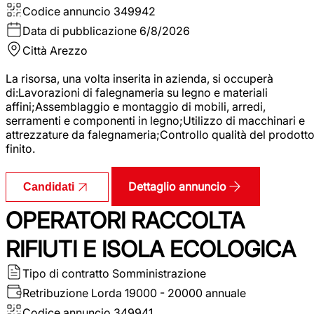
Codice annuncio
349942
Data di pubblicazione
6/8/2026
Città
Arezzo
La risorsa, una volta inserita in azienda, si occuperà
di:Lavorazioni di falegnameria su legno e materiali
affini;Assemblaggio e montaggio di mobili, arredi,
serramenti e componenti in legno;Utilizzo di macchinari e
attrezzature da falegnameria;Controllo qualità del prodott
finito.
Dettaglio annuncio
Candidati
OPERATORI RACCOLTA
RIFIUTI E ISOLA ECOLOGICA
Tipo di contratto
Somministrazione
Retribuzione Lorda
19000 - 20000 annuale
Codice annuncio
349941