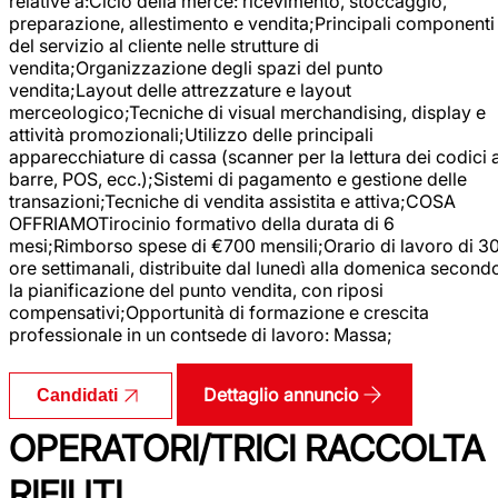
relative a:Ciclo della merce: ricevimento, stoccaggio,
preparazione, allestimento e vendita;Principali componenti
del servizio al cliente nelle strutture di
vendita;Organizzazione degli spazi del punto
vendita;Layout delle attrezzature e layout
merceologico;Tecniche di visual merchandising, display e
attività promozionali;Utilizzo delle principali
apparecchiature di cassa (scanner per la lettura dei codici 
barre, POS, ecc.);Sistemi di pagamento e gestione delle
transazioni;Tecniche di vendita assistita e attiva;COSA
OFFRIAMOTirocinio formativo della durata di 6
mesi;Rimborso spese di €700 mensili;Orario di lavoro di 3
ore settimanali, distribuite dal lunedì alla domenica second
la pianificazione del punto vendita, con riposi
compensativi;Opportunità di formazione e crescita
professionale in un contsede di lavoro: Massa;
Dettaglio annuncio
Candidati
OPERATORI/TRICI RACCOLTA
RIFIUTI