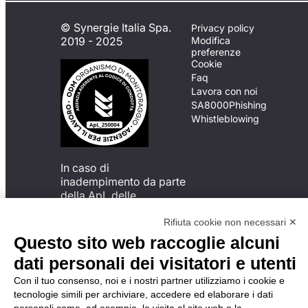
© Synergie Italia Spa.
Privacy policy
2019 - 2025
Modifica
preferenze
Cookie
Faq
Lavora con noi
SA8000
Phishing
Whistleblowing
In caso di
inadempimento da parte
della ApL delle
disposizioni
del Codice di Condotta, è
Rifiuta cookie non necessari ✕
possibile presentare un
Questo sito web raccoglie alcuni
reclamo
dati personali dei visitatori e utenti
all’Organismo di
Monitoraggio utilizzando
Con il tuo consenso, noi e i nostri partner utilizziamo i cookie e
una delle modalità
tecnologie simili per archiviare, accedere ed elaborare i dati
descritte al seguente