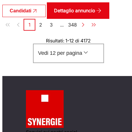
Dettaglio annuncio
Candidati
Paginazione
1
2
3
...
348
Pagina
Pagina
Pagina
Pagina
Risultati: 1-12 di 4172
Vedi 12 per pagina