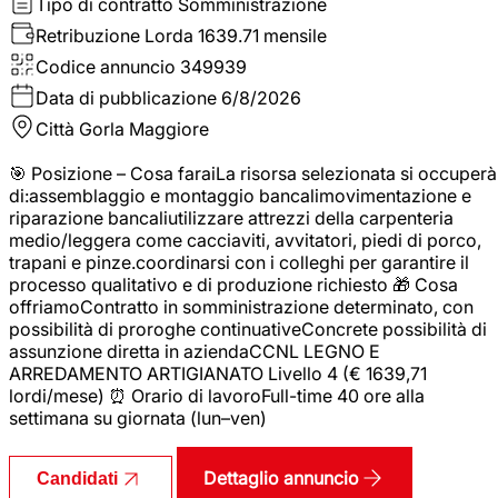
Tipo di contratto
Somministrazione
Retribuzione Lorda
1639.71 mensile
Codice annuncio
349939
Data di pubblicazione
6/8/2026
Città
Gorla Maggiore
🎯 Posizione – Cosa faraiLa risorsa selezionata si occuperà
di:assemblaggio e montaggio bancalimovimentazione e
riparazione bancaliutilizzare attrezzi della carpenteria
medio/leggera come cacciaviti, avvitatori, piedi di porco,
trapani e pinze.coordinarsi con i colleghi per garantire il
processo qualitativo e di produzione richiesto 🎁 Cosa
offriamoContratto in somministrazione determinato, con
possibilità di proroghe continuativeConcrete possibilità di
assunzione diretta in aziendaCCNL LEGNO E
ARREDAMENTO ARTIGIANATO Livello 4 (€ 1639,71
lordi/mese) ⏰ Orario di lavoroFull-time 40 ore alla
settimana su giornata (lun–ven)
Dettaglio annuncio
Candidati