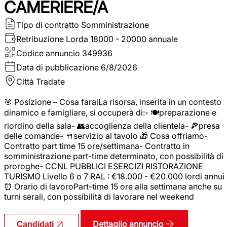
CAMERIERE/A
Tipo di contratto
Somministrazione
Retribuzione Lorda
18000 - 20000 annuale
Codice annuncio
349936
Data di pubblicazione
6/8/2026
Città
Tradate
🎯 Posizione – Cosa faraiLa risorsa, inserita in un contesto
dinamico e famigliare, si occuperà di:- 🍽️preparazione e
riordino della sala- 👥accoglienza della clientela- 🍕presa
delle comande- 🍴servizio al tavolo 🎁 Cosa offriamo-
Contratto part time 15 ore/settimana- Contratto in
somministrazione part-time determinato, con possibilità di
proroghe- CCNL PUBBLICI ESERCIZI RISTORAZIONE
TURISMO Livello 6 o 7 RAL : €18.000 - €20.000 lordi annui
⏰ Orario di lavoroPart-time 15 ore alla settimana anche su
turni serali, con possibilità di lavorare nel weekend
Dettaglio annuncio
Candidati