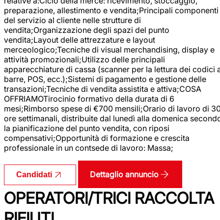
relative a:Ciclo della merce: ricevimento, stoccaggio,
preparazione, allestimento e vendita;Principali componenti
del servizio al cliente nelle strutture di
vendita;Organizzazione degli spazi del punto
vendita;Layout delle attrezzature e layout
merceologico;Tecniche di visual merchandising, display e
attività promozionali;Utilizzo delle principali
apparecchiature di cassa (scanner per la lettura dei codici 
barre, POS, ecc.);Sistemi di pagamento e gestione delle
transazioni;Tecniche di vendita assistita e attiva;COSA
OFFRIAMOTirocinio formativo della durata di 6
mesi;Rimborso spese di €700 mensili;Orario di lavoro di 3
ore settimanali, distribuite dal lunedì alla domenica second
la pianificazione del punto vendita, con riposi
compensativi;Opportunità di formazione e crescita
professionale in un contsede di lavoro: Massa;
Dettaglio annuncio
Candidati
OPERATORI/TRICI RACCOLTA
RIFIUTI