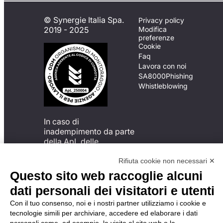
© Synergie Italia Spa.
Privacy policy
2019 - 2025
Modifica
preferenze
Cookie
Faq
Lavora con noi
SA8000
Phishing
Whistleblowing
In caso di
inadempimento da parte
della ApL delle
disposizioni
del Codice di Condotta, è
Rifiuta cookie non necessari ✕
possibile presentare un
Questo sito web raccoglie alcuni
reclamo
dati personali dei visitatori e utenti
all’Organismo di
Monitoraggio utilizzando
Con il tuo consenso, noi e i nostri partner utilizziamo i cookie e
una delle modalità
tecnologie simili per archiviare, accedere ed elaborare i dati
descritte al seguente