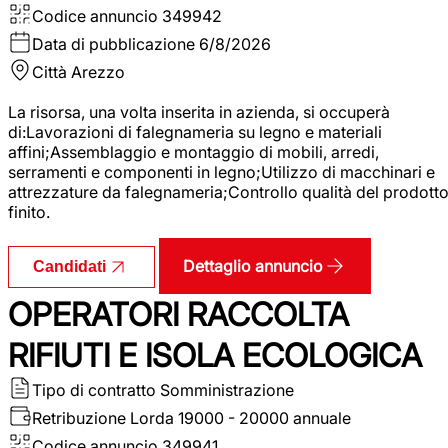
Codice annuncio
349942
Data di pubblicazione
6/8/2026
Città
Arezzo
La risorsa, una volta inserita in azienda, si occuperà
di:Lavorazioni di falegnameria su legno e materiali
affini;Assemblaggio e montaggio di mobili, arredi,
serramenti e componenti in legno;Utilizzo di macchinari e
attrezzature da falegnameria;Controllo qualità del prodott
finito.
Dettaglio annuncio
Candidati
OPERATORI RACCOLTA
RIFIUTI E ISOLA ECOLOGICA
Tipo di contratto
Somministrazione
Retribuzione Lorda
19000 - 20000 annuale
Codice annuncio
349941