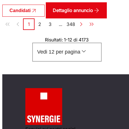
Dettaglio annuncio
Candidati
Paginazione
1
2
3
...
348
Pagina
Pagina
Pagina
Pagina
Risultati: 1-12 di 4173
Vedi 12 per pagina