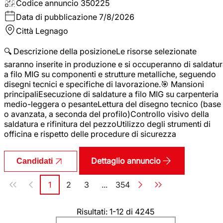
Codice annuncio
350225
Data di pubblicazione
7/8/2026
Città
Legnago
🔍 Descrizione della posizioneLe risorse selezionate
saranno inserite in produzione e si occuperanno di saldatu
a filo MIG su componenti e strutture metalliche, seguendo
disegni tecnici e specifiche di lavorazione.🎯 Mansioni
principaliEsecuzione di saldature a filo MIG su carpenteria
medio-leggera o pesanteLettura del disegno tecnico (base
o avanzata, a seconda del profilo)Controllo visivo della
saldatura e rifinitura del pezzoUtilizzo degli strumenti di
officina e rispetto delle procedure di sicurezza
Dettaglio annuncio
Candidati
Paginazione
1
2
3
...
354
Pagina
Pagina
Pagina
Pagina
Risultati: 1-12 di 4245