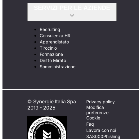
SERVIZI PER LE AZIENDE
Recruiting
Consulenza HR
Apprendistato
Tirocinio
Formazione
Diritto Mirato
Somministrazione
© Synergie Italia Spa.
Privacy policy
2019 - 2025
Modifica
preferenze
Cookie
Faq
Lavora con noi
SA8000
Phishing