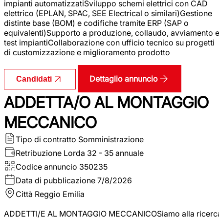
impianti automatizzatiSviluppo schemi elettrici con CAD
elettrico (EPLAN, SPAC, SEE Electrical o similari)Gestione
distinte base (BOM) e codifiche tramite ERP (SAP o
equivalenti)Supporto a produzione, collaudo, avviamento 
test impiantiCollaborazione con ufficio tecnico su progetti
di customizzazione e miglioramento prodotto
Dettaglio annuncio
Candidati
ADDETTA/O AL MONTAGGIO
MECCANICO
Tipo di contratto
Somministrazione
Retribuzione Lorda
32 - 35 annuale
Codice annuncio
350235
Data di pubblicazione
7/8/2026
Città
Reggio Emilia
ADDETTI/E AL MONTAGGIO MECCANICOSiamo alla ricerc