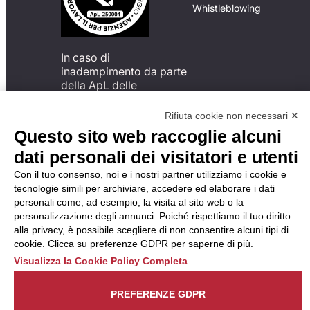
Whistleblowing
In caso di
inadempimento da parte
della ApL delle
disposizioni
del Codice di Condotta, è
Rifiuta cookie non necessari ✕
possibile presentare un
Questo sito web raccoglie alcuni
reclamo
dati personali dei visitatori e utenti
all’Organismo di
Monitoraggio utilizzando
Con il tuo consenso, noi e i nostri partner utilizziamo i cookie e
una delle modalità
tecnologie simili per archiviare, accedere ed elaborare i dati
descritte al seguente
personali come, ad esempio, la visita al sito web o la
indirizzo web
personalizzazione degli annunci. Poiché rispettiamo il tuo diritto
https://odm-
alla privacy, è possibile scegliere di non consentire alcuni tipi di
agenzielavoro.it/reclami/
.
cookie. Clicca su preferenze GDPR per saperne di più.
Visualizza la Cookie Policy Completa
PREFERENZE GDPR