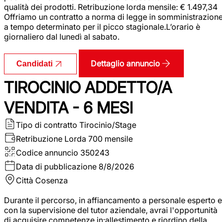
qualità dei prodotti. Retribuzione lorda mensile: € 1.497,34
Offriamo un contratto a norma di legge in somministrazion
a tempo determinato per il picco stagionale.L’orario è
giornaliero dal lunedì al sabato.
Dettaglio annuncio
Candidati
TIROCINIO ADDETTO/A
VENDITA - 6 MESI
Tipo di contratto
Tirocinio/Stage
Retribuzione Lorda
700 mensile
Codice annuncio
350243
Data di pubblicazione
8/8/2026
Città
Cosenza
Durante il percorso, in affiancamento a personale esperto e
con la supervisione del tutor aziendale, avrai l'opportunità
di acquisire competenze in:allestimento e riordino della