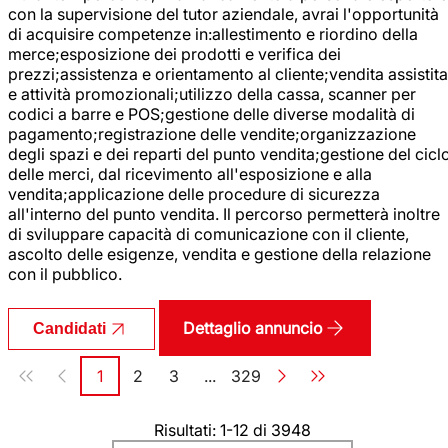
con la supervisione del tutor aziendale, avrai l'opportunità
di acquisire competenze in:allestimento e riordino della
merce;esposizione dei prodotti e verifica dei
prezzi;assistenza e orientamento al cliente;vendita assistita
e attività promozionali;utilizzo della cassa, scanner per
codici a barre e POS;gestione delle diverse modalità di
pagamento;registrazione delle vendite;organizzazione
degli spazi e dei reparti del punto vendita;gestione del cicl
delle merci, dal ricevimento all'esposizione e alla
vendita;applicazione delle procedure di sicurezza
all'interno del punto vendita. Il percorso permetterà inoltre
di sviluppare capacità di comunicazione con il cliente,
ascolto delle esigenze, vendita e gestione della relazione
con il pubblico.
Dettaglio annuncio
Candidati
Paginazione
1
2
3
...
329
Pagina
Pagina
Pagina
Pagina
Risultati: 1-12 di 3948