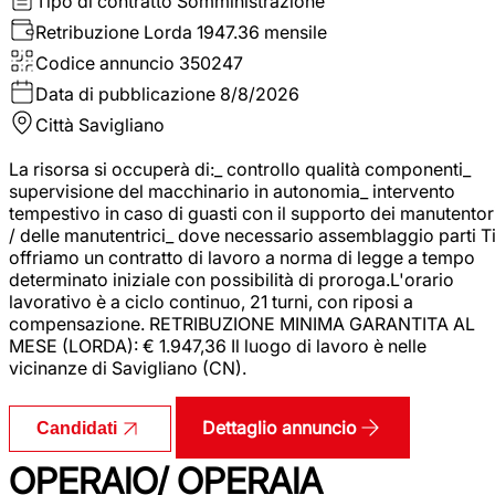
Tipo di contratto
Somministrazione
Retribuzione Lorda
1947.36 mensile
Codice annuncio
350247
Data di pubblicazione
8/8/2026
Città
Savigliano
La risorsa si occuperà di:_ controllo qualità componenti_
supervisione del macchinario in autonomia_ intervento
tempestivo in caso di guasti con il supporto dei manutentor
/ delle manutentrici_ dove necessario assemblaggio parti T
offriamo un contratto di lavoro a norma di legge a tempo
determinato iniziale con possibilità di proroga.L'orario
lavorativo è a ciclo continuo, 21 turni, con riposi a
compensazione. RETRIBUZIONE MINIMA GARANTITA AL
MESE (LORDA): € 1.947,36 Il luogo di lavoro è nelle
vicinanze di Savigliano (CN).
Dettaglio annuncio
Candidati
OPERAIO/ OPERAIA