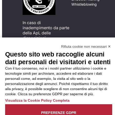
Whistleblowing
In caso di
inadempimento da parte
della ApL delle
disposizioni
del Codice di Condotta, è
Rifiuta cookie non necessari ✕
possibile presentare un
Questo sito web raccoglie alcuni
reclamo
all’Organismo di
dati personali dei visitatori e utenti
Monitoraggio utilizzando
Con il tuo consenso, noi e i nostri partner utilizziamo i cookie e
una delle modalità
tecnologie simili per archiviare, accedere ed elaborare i dati
descritte al seguente
personali come, ad esempio, la visita al sito web o la
indirizzo web
personalizzazione degli annunci. Poiché rispettiamo il tuo diritto
https://odm-
alla privacy, è possibile scegliere di non consentire alcuni tipi di
agenzielavoro.it/reclami/
.
cookie. Clicca su preferenze GDPR per saperne di più.
Visualizza la Cookie Policy Completa
PREFERENZE GDPR