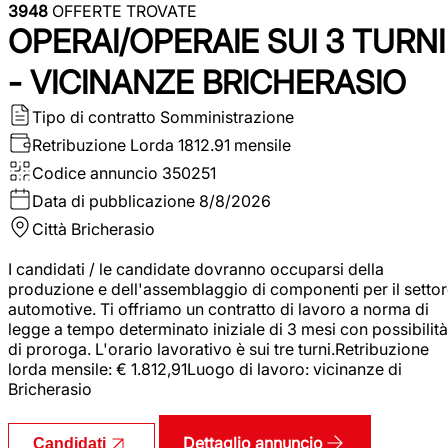
3948
OFFERTE TROVATE
OPERAI/OPERAIE SUI 3 TURNI
- VICINANZE BRICHERASIO
Tipo di contratto
Somministrazione
Retribuzione Lorda
1812.91 mensile
Codice annuncio
350251
Data di pubblicazione
8/8/2026
Città
Bricherasio
I candidati / le candidate dovranno occuparsi della
produzione e dell'assemblaggio di componenti per il setto
automotive. Ti offriamo un contratto di lavoro a norma di
legge a tempo determinato iniziale di 3 mesi con possibilità
di proroga. L'orario lavorativo è sui tre turni.Retribuzione
lorda mensile: € 1.812,91Luogo di lavoro: vicinanze di
Bricherasio
Dettaglio annuncio
Candidati