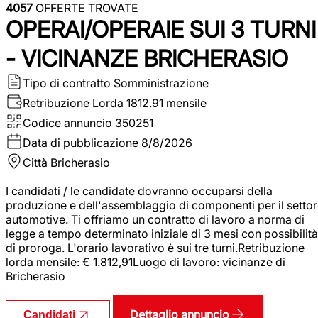
4057
OFFERTE TROVATE
OPERAI/OPERAIE SUI 3 TURNI
- VICINANZE BRICHERASIO
Tipo di contratto
Somministrazione
Retribuzione Lorda
1812.91 mensile
Codice annuncio
350251
Data di pubblicazione
8/8/2026
Città
Bricherasio
I candidati / le candidate dovranno occuparsi della
produzione e dell'assemblaggio di componenti per il setto
automotive. Ti offriamo un contratto di lavoro a norma di
legge a tempo determinato iniziale di 3 mesi con possibilità
di proroga. L'orario lavorativo è sui tre turni.Retribuzione
lorda mensile: € 1.812,91Luogo di lavoro: vicinanze di
Bricherasio
Dettaglio annuncio
Candidati