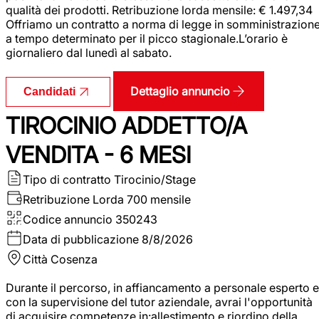
qualità dei prodotti. Retribuzione lorda mensile: € 1.497,34
Offriamo un contratto a norma di legge in somministrazion
a tempo determinato per il picco stagionale.L’orario è
giornaliero dal lunedì al sabato.
Dettaglio annuncio
Candidati
TIROCINIO ADDETTO/A
VENDITA - 6 MESI
Tipo di contratto
Tirocinio/Stage
Retribuzione Lorda
700 mensile
Codice annuncio
350243
Data di pubblicazione
8/8/2026
Città
Cosenza
Durante il percorso, in affiancamento a personale esperto e
con la supervisione del tutor aziendale, avrai l'opportunità
di acquisire competenze in:allestimento e riordino della