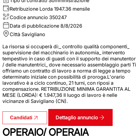
Tipo di contratto
Somministrazione
Retribuzione Lorda
1947.36 mensile
Codice annuncio
350247
Data di pubblicazione
8/8/2026
Città
Savigliano
La risorsa si occuperà di:_ controllo qualità componenti_
supervisione del macchinario in autonomia_ intervento
tempestivo in caso di guasti con il supporto dei manutentor
/ delle manutentrici_ dove necessario assemblaggio parti T
offriamo un contratto di lavoro a norma di legge a tempo
determinato iniziale con possibilità di proroga.L'orario
lavorativo è a ciclo continuo, 21 turni, con riposi a
compensazione. RETRIBUZIONE MINIMA GARANTITA AL
MESE (LORDA): € 1.947,36 Il luogo di lavoro è nelle
vicinanze di Savigliano (CN).
Dettaglio annuncio
Candidati
OPERAIO/ OPERAIA