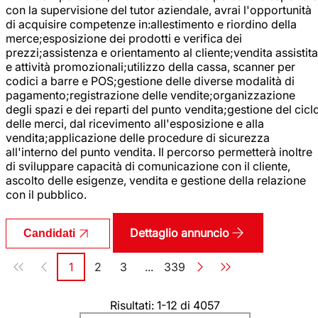
con la supervisione del tutor aziendale, avrai l'opportunità
di acquisire competenze in:allestimento e riordino della
merce;esposizione dei prodotti e verifica dei
prezzi;assistenza e orientamento al cliente;vendita assistita
e attività promozionali;utilizzo della cassa, scanner per
codici a barre e POS;gestione delle diverse modalità di
pagamento;registrazione delle vendite;organizzazione
degli spazi e dei reparti del punto vendita;gestione del cicl
delle merci, dal ricevimento all'esposizione e alla
vendita;applicazione delle procedure di sicurezza
all'interno del punto vendita. Il percorso permetterà inoltre
di sviluppare capacità di comunicazione con il cliente,
ascolto delle esigenze, vendita e gestione della relazione
con il pubblico.
Dettaglio annuncio
Candidati
Paginazione
1
2
3
...
339
Pagina
Pagina
Pagina
Pagina
Risultati: 1-12 di 4057