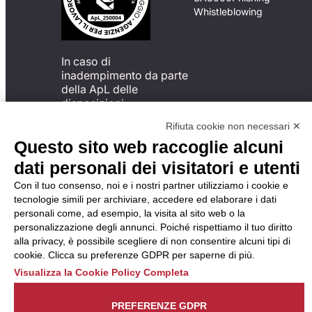
Whistleblowing
In caso di
inadempimento da parte
della ApL delle
disposizioni
del Codice di Condotta, è
Rifiuta cookie non necessari ✕
possibile presentare un
Questo sito web raccoglie alcuni
reclamo
all’Organismo di
dati personali dei visitatori e utenti
Monitoraggio utilizzando
Con il tuo consenso, noi e i nostri partner utilizziamo i cookie e
una delle modalità
tecnologie simili per archiviare, accedere ed elaborare i dati
descritte al seguente
personali come, ad esempio, la visita al sito web o la
indirizzo web
personalizzazione degli annunci. Poiché rispettiamo il tuo diritto
https://odm-
alla privacy, è possibile scegliere di non consentire alcuni tipi di
agenzielavoro.it/reclami/
.
cookie. Clicca su preferenze GDPR per saperne di più.
Visualizza la Cookie Policy Completa
PREFERENZE GDPR