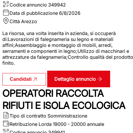
Codice annuncio
349942
Data di pubblicazione
6/8/2026
Città
Arezzo
La risorsa, una volta inserita in azienda, si occuperà
di:Lavorazioni di falegnameria su legno e materiali
affini;Assemblaggio e montaggio di mobili, arredi,
serramenti e componenti in legno;Utilizzo di macchinari e
attrezzature da falegnameria;Controllo qualità del prodott
finito.
Dettaglio annuncio
Candidati
OPERATORI RACCOLTA
RIFIUTI E ISOLA ECOLOGICA
Tipo di contratto
Somministrazione
Retribuzione Lorda
19000 - 20000 annuale
Codice annuncio
349941