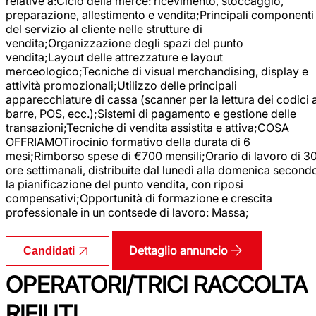
relative a:Ciclo della merce: ricevimento, stoccaggio,
preparazione, allestimento e vendita;Principali componenti
del servizio al cliente nelle strutture di
vendita;Organizzazione degli spazi del punto
vendita;Layout delle attrezzature e layout
merceologico;Tecniche di visual merchandising, display e
attività promozionali;Utilizzo delle principali
apparecchiature di cassa (scanner per la lettura dei codici 
barre, POS, ecc.);Sistemi di pagamento e gestione delle
transazioni;Tecniche di vendita assistita e attiva;COSA
OFFRIAMOTirocinio formativo della durata di 6
mesi;Rimborso spese di €700 mensili;Orario di lavoro di 3
ore settimanali, distribuite dal lunedì alla domenica second
la pianificazione del punto vendita, con riposi
compensativi;Opportunità di formazione e crescita
professionale in un contsede di lavoro: Massa;
Dettaglio annuncio
Candidati
OPERATORI/TRICI RACCOLTA
RIFIUTI