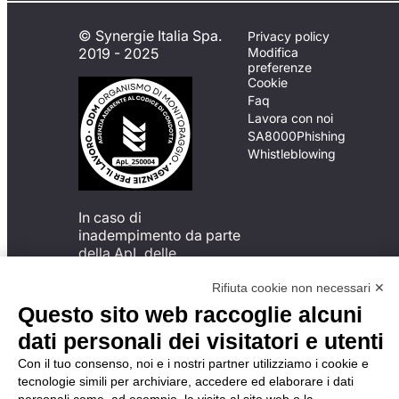
© Synergie Italia Spa.
Privacy policy
2019 - 2025
Modifica
preferenze
Cookie
Faq
Lavora con noi
SA8000
Phishing
Whistleblowing
In caso di
inadempimento da parte
della ApL delle
disposizioni
del Codice di Condotta, è
Rifiuta cookie non necessari ✕
possibile presentare un
Questo sito web raccoglie alcuni
reclamo
dati personali dei visitatori e utenti
all’Organismo di
Monitoraggio utilizzando
Con il tuo consenso, noi e i nostri partner utilizziamo i cookie e
una delle modalità
tecnologie simili per archiviare, accedere ed elaborare i dati
descritte al seguente