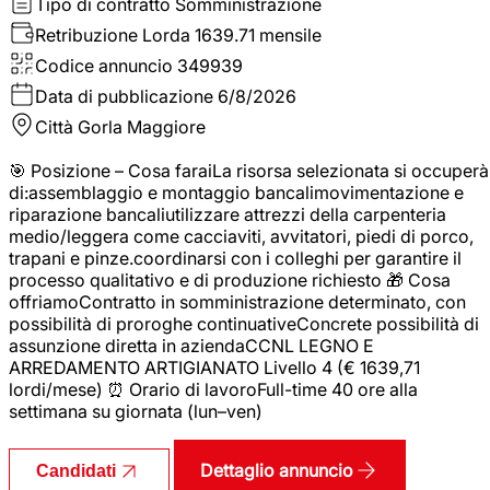
Tipo di contratto
Somministrazione
Retribuzione Lorda
1639.71 mensile
Codice annuncio
349939
Data di pubblicazione
6/8/2026
Città
Gorla Maggiore
🎯 Posizione – Cosa faraiLa risorsa selezionata si occuperà
di:assemblaggio e montaggio bancalimovimentazione e
riparazione bancaliutilizzare attrezzi della carpenteria
medio/leggera come cacciaviti, avvitatori, piedi di porco,
trapani e pinze.coordinarsi con i colleghi per garantire il
processo qualitativo e di produzione richiesto 🎁 Cosa
offriamoContratto in somministrazione determinato, con
possibilità di proroghe continuativeConcrete possibilità di
assunzione diretta in aziendaCCNL LEGNO E
ARREDAMENTO ARTIGIANATO Livello 4 (€ 1639,71
lordi/mese) ⏰ Orario di lavoroFull-time 40 ore alla
settimana su giornata (lun–ven)
Dettaglio annuncio
Candidati