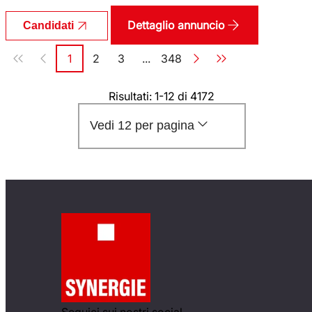
Dettaglio annuncio
Candidati
Paginazione
1
2
3
...
348
Pagina
Pagina
Pagina
Pagina
Risultati: 1-12 di 4172
Vedi 12 per pagina