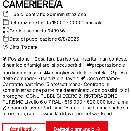
CAMERIERE/A
Tipo di contratto
Somministrazione
Retribuzione Lorda
18000 - 20000 annuale
Codice annuncio
349936
Data di pubblicazione
6/8/2026
Città
Tradate
🎯 Posizione – Cosa faraiLa risorsa, inserita in un contesto
dinamico e famigliare, si occuperà di:- 🍽️preparazione e
riordino della sala- 👥accoglienza della clientela- 🍕presa
delle comande- 🍴servizio al tavolo 🎁 Cosa offriamo-
Contratto part time 15 ore/settimana- Contratto in
somministrazione part-time determinato, con possibilità di
proroghe- CCNL PUBBLICI ESERCIZI RISTORAZIONE
TURISMO Livello 6 o 7 RAL : €18.000 - €20.000 lordi annui
⏰ Orario di lavoroPart-time 15 ore alla settimana anche su
turni serali, con possibilità di lavorare nel weekend
Dettaglio annuncio
Candidati