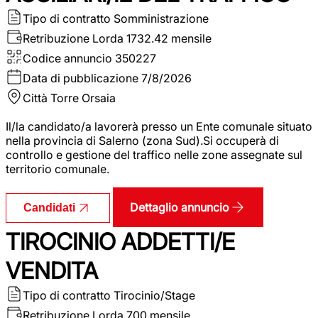
Tipo di contratto
Somministrazione
Retribuzione Lorda
1732.42 mensile
Codice annuncio
350227
Data di pubblicazione
7/8/2026
Città
Torre Orsaia
Il/la candidato/a lavorerà presso un Ente comunale situato
nella provincia di Salerno (zona Sud).Si occuperà di
controllo e gestione del traffico nelle zone assegnate sul
territorio comunale.
Dettaglio annuncio
Candidati
TIROCINIO ADDETTI/E
VENDITA
Tipo di contratto
Tirocinio/Stage
Retribuzione Lorda
700 mensile