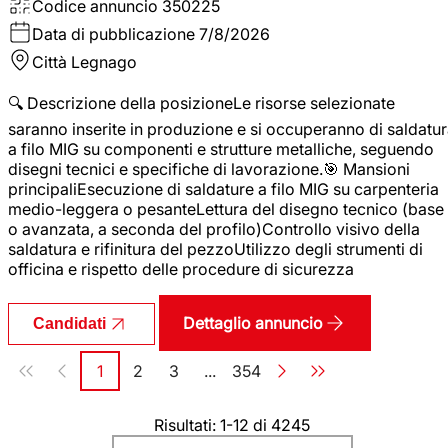
Codice annuncio
350225
Data di pubblicazione
7/8/2026
Città
Legnago
🔍 Descrizione della posizioneLe risorse selezionate
saranno inserite in produzione e si occuperanno di saldatu
a filo MIG su componenti e strutture metalliche, seguendo
disegni tecnici e specifiche di lavorazione.🎯 Mansioni
principaliEsecuzione di saldature a filo MIG su carpenteria
medio-leggera o pesanteLettura del disegno tecnico (base
o avanzata, a seconda del profilo)Controllo visivo della
saldatura e rifinitura del pezzoUtilizzo degli strumenti di
officina e rispetto delle procedure di sicurezza
Dettaglio annuncio
Candidati
Paginazione
1
2
3
...
354
Pagina
Pagina
Pagina
Pagina
Risultati: 1-12 di 4245