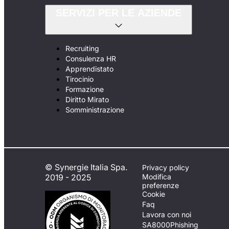
SERVIZI PER LE AZIENDE
Recruiting
Consulenza HR
Apprendistato
Tirocinio
Formazione
Diritto Mirato
Somministrazione
© Synergie Italia Spa.
Privacy policy
2019 - 2025
Modifica
preferenze
Cookie
Faq
Lavora con noi
SA8000
Phishing