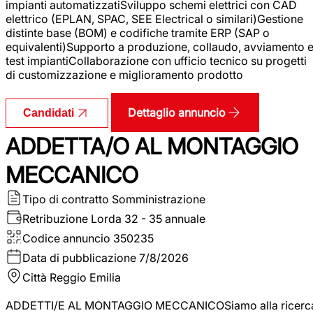
impianti automatizzatiSviluppo schemi elettrici con CAD
elettrico (EPLAN, SPAC, SEE Electrical o similari)Gestione
distinte base (BOM) e codifiche tramite ERP (SAP o
equivalenti)Supporto a produzione, collaudo, avviamento 
test impiantiCollaborazione con ufficio tecnico su progetti
di customizzazione e miglioramento prodotto
Dettaglio annuncio
Candidati
ADDETTA/O AL MONTAGGIO
MECCANICO
Tipo di contratto
Somministrazione
Retribuzione Lorda
32 - 35 annuale
Codice annuncio
350235
Data di pubblicazione
7/8/2026
Città
Reggio Emilia
ADDETTI/E AL MONTAGGIO MECCANICOSiamo alla ricerc