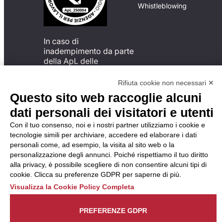
Whistleblowing
In caso di
inadempimento da parte
della ApL delle
disposizioni
del Codice di Condotta, è
Rifiuta cookie non necessari ✕
possibile presentare un
Questo sito web raccoglie alcuni
reclamo
dati personali dei visitatori e utenti
all’Organismo di
Monitoraggio utilizzando
Con il tuo consenso, noi e i nostri partner utilizziamo i cookie e
una delle modalità
tecnologie simili per archiviare, accedere ed elaborare i dati
descritte al seguente
personali come, ad esempio, la visita al sito web o la
indirizzo web
personalizzazione degli annunci. Poiché rispettiamo il tuo diritto
https://odm-
alla privacy, è possibile scegliere di non consentire alcuni tipi di
agenzielavoro.it/reclami/
.
cookie. Clicca su preferenze GDPR per saperne di più.
Visualizza la Cookie Policy Completa
PREFERENZE GDPR