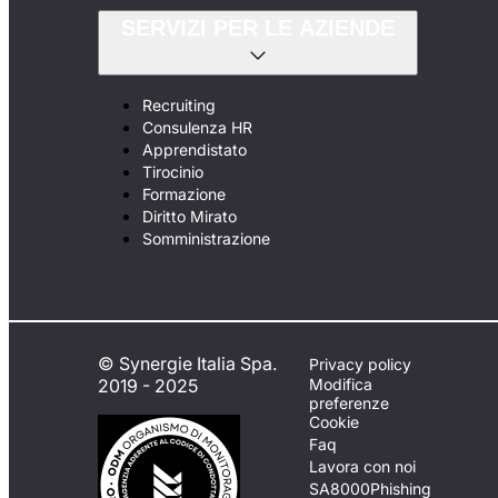
SERVIZI PER LE AZIENDE
Recruiting
Consulenza HR
Apprendistato
Tirocinio
Formazione
Diritto Mirato
Somministrazione
© Synergie Italia Spa.
Privacy policy
2019 - 2025
Modifica
preferenze
Cookie
Faq
Lavora con noi
SA8000
Phishing