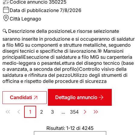
Codice annuncio
350225
Data di pubblicazione
7/8/2026
Città
Legnago
🔍 Descrizione della posizioneLe risorse selezionate
saranno inserite in produzione e si occuperanno di saldatu
a filo MIG su componenti e strutture metalliche, seguendo
disegni tecnici e specifiche di lavorazione.🎯 Mansioni
principaliEsecuzione di saldature a filo MIG su carpenteria
medio-leggera o pesanteLettura del disegno tecnico (base
o avanzata, a seconda del profilo)Controllo visivo della
saldatura e rifinitura del pezzoUtilizzo degli strumenti di
officina e rispetto delle procedure di sicurezza
Dettaglio annuncio
Candidati
Paginazione
1
2
3
...
354
Pagina
Pagina
Pagina
Pagina
Risultati: 1-12 di 4245