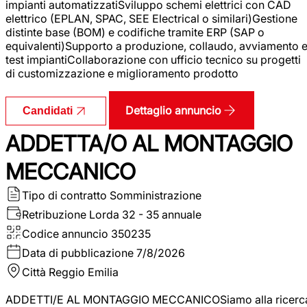
impianti automatizzatiSviluppo schemi elettrici con CAD
elettrico (EPLAN, SPAC, SEE Electrical o similari)Gestione
distinte base (BOM) e codifiche tramite ERP (SAP o
equivalenti)Supporto a produzione, collaudo, avviamento 
test impiantiCollaborazione con ufficio tecnico su progetti
di customizzazione e miglioramento prodotto
Dettaglio annuncio
Candidati
ADDETTA/O AL MONTAGGIO
MECCANICO
Tipo di contratto
Somministrazione
Retribuzione Lorda
32 - 35 annuale
Codice annuncio
350235
Data di pubblicazione
7/8/2026
Città
Reggio Emilia
ADDETTI/E AL MONTAGGIO MECCANICOSiamo alla ricerc