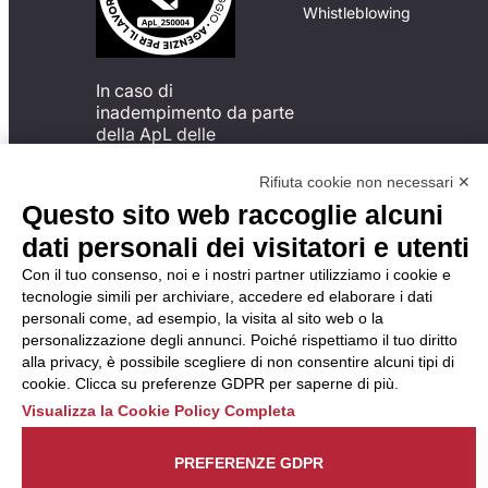
Whistleblowing
In caso di
inadempimento da parte
della ApL delle
disposizioni
del Codice di Condotta, è
Rifiuta cookie non necessari ✕
possibile presentare un
Questo sito web raccoglie alcuni
reclamo
dati personali dei visitatori e utenti
all’Organismo di
Monitoraggio utilizzando
Con il tuo consenso, noi e i nostri partner utilizziamo i cookie e
una delle modalità
tecnologie simili per archiviare, accedere ed elaborare i dati
descritte al seguente
personali come, ad esempio, la visita al sito web o la
indirizzo web
personalizzazione degli annunci. Poiché rispettiamo il tuo diritto
https://odm-
alla privacy, è possibile scegliere di non consentire alcuni tipi di
agenzielavoro.it/reclami/
.
cookie. Clicca su preferenze GDPR per saperne di più.
Visualizza la Cookie Policy Completa
PREFERENZE GDPR