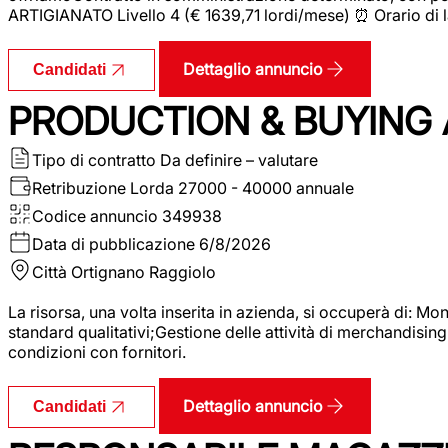
ARTIGIANATO Livello 4 (€ 1639,71 lordi/mese) ⏰ Orario di l
Dettaglio annuncio
Candidati
PRODUCTION & BUYING A
Tipo di contratto
Da definire – valutare
Retribuzione Lorda
27000 - 40000 annuale
Codice annuncio
349938
Data di pubblicazione
6/8/2026
Città
Ortignano Raggiolo
La risorsa, una volta inserita in azienda, si occuperà di: M
standard qualitativi;Gestione delle attività di merchandising
condizioni con fornitori.
Dettaglio annuncio
Candidati