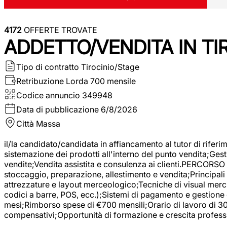
4172
OFFERTE TROVATE
ADDETTO/VENDITA IN T
Tipo di contratto
Tirocinio/Stage
Retribuzione Lorda
700 mensile
Codice annuncio
349948
Data di pubblicazione
6/8/2026
Città
Massa
il/la candidato/candidata in affiancamento al tutor di rifer
sistemazione dei prodotti all'interno del punto vendita;Gest
vendite;Vendita assistita e consulenza ai clienti.PERCORSO 
stoccaggio, preparazione, allestimento e vendita;Principali 
attrezzature e layout merceologico;Tecniche di visual mercha
codici a barre, POS, ecc.);Sistemi di pagamento e gestione 
mesi;Rimborso spese di €700 mensili;Orario di lavoro di 30 o
compensativi;Opportunità di formazione e crescita professi