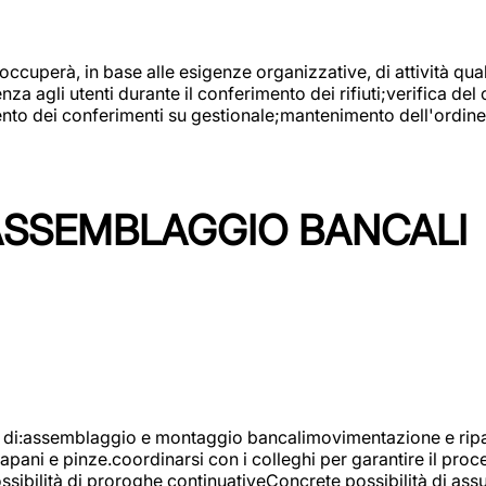
 occuperà, in base alle esigenze organizzative, di attività quali
a agli utenti durante il conferimento dei rifiuti;verifica del
ento dei conferimenti su gestionale;mantenimento dell'ordine, 
ASSEMBLAGGIO BANCALI
à di:assemblaggio e montaggio bancalimovimentazione e ripara
rapani e pinze.coordinarsi con i colleghi per garantire il pro
ossibilità di proroghe continuativeConcrete possibilità d