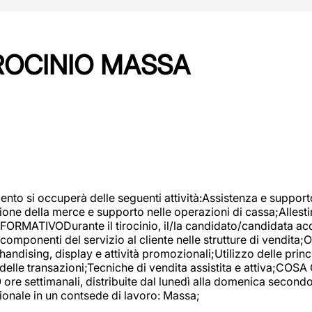
IROCINIO MASSA
imento si occuperà delle seguenti attività:Assistenza e support
ione della merce e supporto nelle operazioni di cassa;Allesti
FORMATIVODurante il tirocinio, il/la candidato/candidata acq
componenti del servizio al cliente nelle strutture di vendita
ndising, display e attività promozionali;Utilizzo delle princi
delle transazioni;Tecniche di vendita assistita e attiva;COS
re settimanali, distribuite dal lunedì alla domenica secondo 
onale in un contsede di lavoro: Massa;