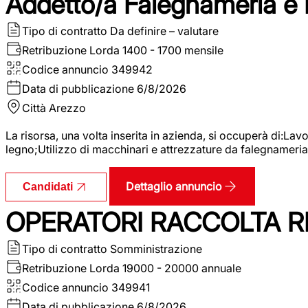
Addetto/a Falegnameria e
Tipo di contratto
Da definire – valutare
Retribuzione Lorda
1400 - 1700 mensile
Codice annuncio
349942
Data di pubblicazione
6/8/2026
Città
Arezzo
La risorsa, una volta inserita in azienda, si occuperà di:La
legno;Utilizzo di macchinari e attrezzature da falegnameria;
Dettaglio annuncio
Candidati
OPERATORI RACCOLTA RI
Tipo di contratto
Somministrazione
Retribuzione Lorda
19000 - 20000 annuale
Codice annuncio
349941
Data di pubblicazione
6/8/2026