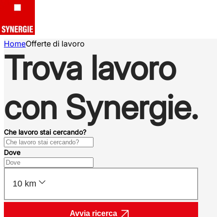
Home
Offerte di lavoro
Trova lavoro
con Synergie.
Che lavoro stai cercando?
Dove
10 km
Avvia ricerca