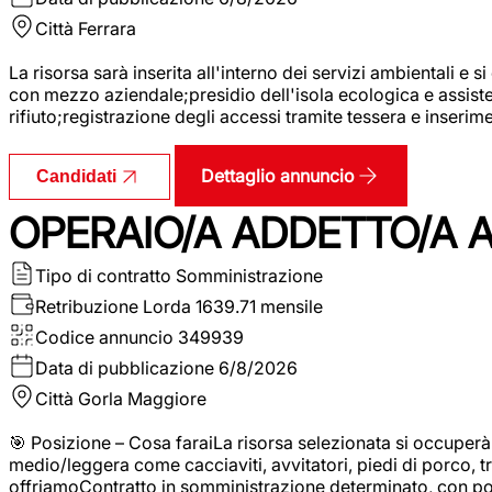
Città
Ferrara
La risorsa sarà inserita all'interno dei servizi ambientali e si
con mezzo aziendale;presidio dell'isola ecologica e assistenz
rifiuto;registrazione degli accessi tramite tessera e inserim
Dettaglio annuncio
Candidati
OPERAIO/A ADDETTO/A 
Tipo di contratto
Somministrazione
Retribuzione Lorda
1639.71 mensile
Codice annuncio
349939
Data di pubblicazione
6/8/2026
Città
Gorla Maggiore
🎯 Posizione – Cosa faraiLa risorsa selezionata si occuper
medio/leggera come cacciaviti, avvitatori, piedi di porco, t
offriamoContratto in somministrazione determinato, con p