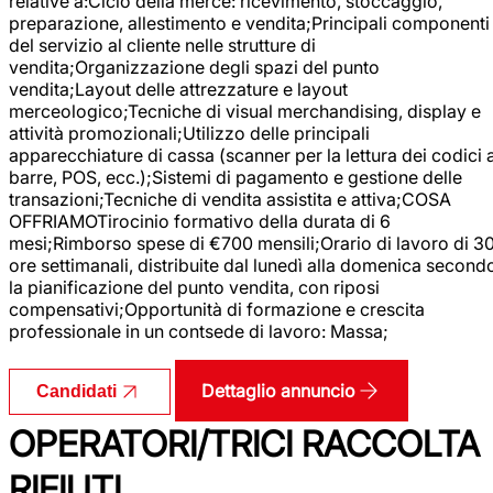
relative a:Ciclo della merce: ricevimento, stoccaggio,
preparazione, allestimento e vendita;Principali componenti
del servizio al cliente nelle strutture di
vendita;Organizzazione degli spazi del punto
vendita;Layout delle attrezzature e layout
merceologico;Tecniche di visual merchandising, display e
attività promozionali;Utilizzo delle principali
apparecchiature di cassa (scanner per la lettura dei codici 
barre, POS, ecc.);Sistemi di pagamento e gestione delle
transazioni;Tecniche di vendita assistita e attiva;COSA
OFFRIAMOTirocinio formativo della durata di 6
mesi;Rimborso spese di €700 mensili;Orario di lavoro di 3
ore settimanali, distribuite dal lunedì alla domenica second
la pianificazione del punto vendita, con riposi
compensativi;Opportunità di formazione e crescita
professionale in un contsede di lavoro: Massa;
Dettaglio annuncio
Candidati
OPERATORI/TRICI RACCOLTA
RIFIUTI