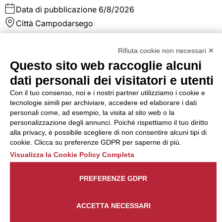
Data di pubblicazione
6/8/2026
Città
Campodarsego
La risorsa inserita in ufficio acquisti si occuperà di
Rifiuta cookie non necessari ✕
pianificare e gestire gli approvvigionamenti di materia pri
e non, si occuperà dell'emissione ordini fornitori, sollecito
Questo sito web raccoglie alcuni
consegna materiale, verifica bolle in ingresso. Ricerca nuov
dati personali dei visitatori e utenti
fornitori La risorsa si interfaccerà con il responsabile di
produzione, con il magazzino e con i fornitori al fine di
Con il tuo consenso, noi e i nostri partner utilizziamo i cookie e
gestire al meglio ed ottimizzare i costi e le scorte.
tecnologie simili per archiviare, accedere ed elaborare i dati
personali come, ad esempio, la visita al sito web o la
personalizzazione degli annunci. Poiché rispettiamo il tuo diritto
Dettaglio annuncio
Candidati
alla privacy, è possibile scegliere di non consentire alcuni tipi di
cookie. Clicca su preferenze GDPR per saperne di più.
Addetto/a assemblaggio
Visualizza la Cookie Policy Completa
elettrico - Colognola ai Colli
PREFERENZE GDPR
(VR)
ACCETTA NECESSARI
Tipo di contratto
Somministrazione