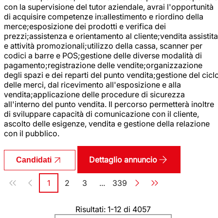
con la supervisione del tutor aziendale, avrai l'opportunità
di acquisire competenze in:allestimento e riordino della
merce;esposizione dei prodotti e verifica dei
prezzi;assistenza e orientamento al cliente;vendita assistita
e attività promozionali;utilizzo della cassa, scanner per
codici a barre e POS;gestione delle diverse modalità di
pagamento;registrazione delle vendite;organizzazione
degli spazi e dei reparti del punto vendita;gestione del cicl
delle merci, dal ricevimento all'esposizione e alla
vendita;applicazione delle procedure di sicurezza
all'interno del punto vendita. Il percorso permetterà inoltre
di sviluppare capacità di comunicazione con il cliente,
ascolto delle esigenze, vendita e gestione della relazione
con il pubblico.
Dettaglio annuncio
Candidati
Paginazione
1
2
3
...
339
Pagina
Pagina
Pagina
Pagina
Risultati: 1-12 di 4057