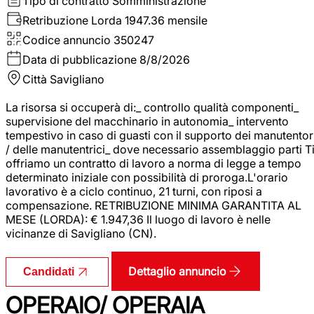
Tipo di contratto
Somministrazione
Retribuzione Lorda
1947.36 mensile
Codice annuncio
350247
Data di pubblicazione
8/8/2026
Città
Savigliano
La risorsa si occuperà di:_ controllo qualità componenti_
supervisione del macchinario in autonomia_ intervento
tempestivo in caso di guasti con il supporto dei manutentor
/ delle manutentrici_ dove necessario assemblaggio parti T
offriamo un contratto di lavoro a norma di legge a tempo
determinato iniziale con possibilità di proroga.L'orario
lavorativo è a ciclo continuo, 21 turni, con riposi a
compensazione. RETRIBUZIONE MINIMA GARANTITA AL
MESE (LORDA): € 1.947,36 Il luogo di lavoro è nelle
vicinanze di Savigliano (CN).
Dettaglio annuncio
Candidati
OPERAIO/ OPERAIA