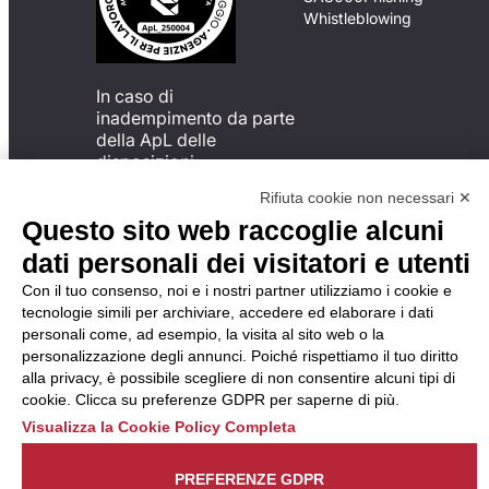
Whistleblowing
In caso di
inadempimento da parte
della ApL delle
disposizioni
del Codice di Condotta, è
Rifiuta cookie non necessari ✕
possibile presentare un
Questo sito web raccoglie alcuni
reclamo
all’Organismo di
dati personali dei visitatori e utenti
Monitoraggio utilizzando
Con il tuo consenso, noi e i nostri partner utilizziamo i cookie e
una delle modalità
tecnologie simili per archiviare, accedere ed elaborare i dati
descritte al seguente
personali come, ad esempio, la visita al sito web o la
indirizzo web
personalizzazione degli annunci. Poiché rispettiamo il tuo diritto
https://odm-
alla privacy, è possibile scegliere di non consentire alcuni tipi di
agenzielavoro.it/reclami/
.
cookie. Clicca su preferenze GDPR per saperne di più.
Visualizza la Cookie Policy Completa
PREFERENZE GDPR