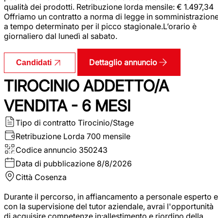
qualità dei prodotti. Retribuzione lorda mensile: € 1.497,34
Offriamo un contratto a norma di legge in somministrazion
a tempo determinato per il picco stagionale.L’orario è
giornaliero dal lunedì al sabato.
Dettaglio annuncio
Candidati
TIROCINIO ADDETTO/A
VENDITA - 6 MESI
Tipo di contratto
Tirocinio/Stage
Retribuzione Lorda
700 mensile
Codice annuncio
350243
Data di pubblicazione
8/8/2026
Città
Cosenza
Durante il percorso, in affiancamento a personale esperto e
con la supervisione del tutor aziendale, avrai l'opportunità
di acquisire competenze in:allestimento e riordino della