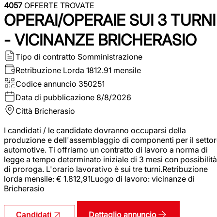
4057
OFFERTE TROVATE
OPERAI/OPERAIE SUI 3 TURNI
- VICINANZE BRICHERASIO
Tipo di contratto
Somministrazione
Retribuzione Lorda
1812.91 mensile
Codice annuncio
350251
Data di pubblicazione
8/8/2026
Città
Bricherasio
I candidati / le candidate dovranno occuparsi della
produzione e dell'assemblaggio di componenti per il setto
automotive. Ti offriamo un contratto di lavoro a norma di
legge a tempo determinato iniziale di 3 mesi con possibilità
di proroga. L'orario lavorativo è sui tre turni.Retribuzione
lorda mensile: € 1.812,91Luogo di lavoro: vicinanze di
Bricherasio
Dettaglio annuncio
Candidati