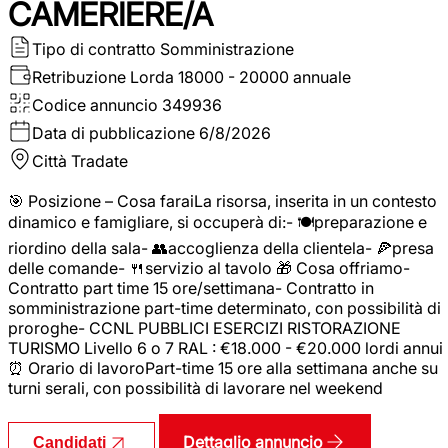
CAMERIERE/A
Tipo di contratto
Somministrazione
Retribuzione Lorda
18000 - 20000 annuale
Codice annuncio
349936
Data di pubblicazione
6/8/2026
Città
Tradate
🎯 Posizione – Cosa faraiLa risorsa, inserita in un contesto
dinamico e famigliare, si occuperà di:- 🍽️preparazione e
riordino della sala- 👥accoglienza della clientela- 🍕presa
delle comande- 🍴servizio al tavolo 🎁 Cosa offriamo-
Contratto part time 15 ore/settimana- Contratto in
somministrazione part-time determinato, con possibilità di
proroghe- CCNL PUBBLICI ESERCIZI RISTORAZIONE
TURISMO Livello 6 o 7 RAL : €18.000 - €20.000 lordi annui
⏰ Orario di lavoroPart-time 15 ore alla settimana anche su
turni serali, con possibilità di lavorare nel weekend
Dettaglio annuncio
Candidati