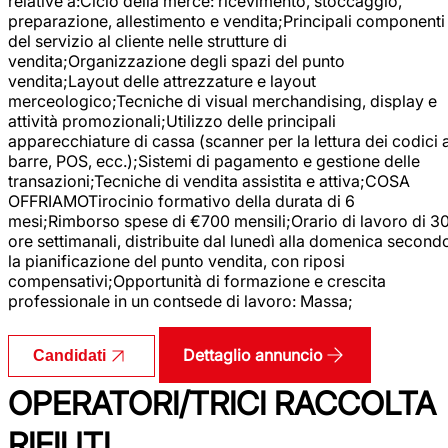
relative a:Ciclo della merce: ricevimento, stoccaggio,
preparazione, allestimento e vendita;Principali componenti
del servizio al cliente nelle strutture di
vendita;Organizzazione degli spazi del punto
vendita;Layout delle attrezzature e layout
merceologico;Tecniche di visual merchandising, display e
attività promozionali;Utilizzo delle principali
apparecchiature di cassa (scanner per la lettura dei codici 
barre, POS, ecc.);Sistemi di pagamento e gestione delle
transazioni;Tecniche di vendita assistita e attiva;COSA
OFFRIAMOTirocinio formativo della durata di 6
mesi;Rimborso spese di €700 mensili;Orario di lavoro di 3
ore settimanali, distribuite dal lunedì alla domenica second
la pianificazione del punto vendita, con riposi
compensativi;Opportunità di formazione e crescita
professionale in un contsede di lavoro: Massa;
Dettaglio annuncio
Candidati
OPERATORI/TRICI RACCOLTA
RIFIUTI