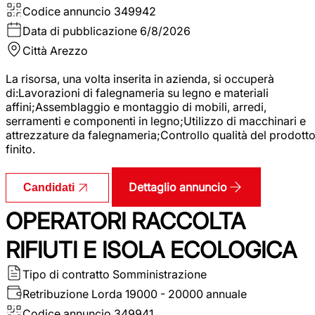
Codice annuncio
349942
Data di pubblicazione
6/8/2026
Città
Arezzo
La risorsa, una volta inserita in azienda, si occuperà
di:Lavorazioni di falegnameria su legno e materiali
affini;Assemblaggio e montaggio di mobili, arredi,
serramenti e componenti in legno;Utilizzo di macchinari e
attrezzature da falegnameria;Controllo qualità del prodott
finito.
Dettaglio annuncio
Candidati
OPERATORI RACCOLTA
RIFIUTI E ISOLA ECOLOGICA
Tipo di contratto
Somministrazione
Retribuzione Lorda
19000 - 20000 annuale
Codice annuncio
349941