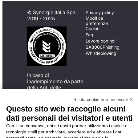
© Synergie Italia Spa.
Privacy policy
2019 - 2025
Modifica
preferenze
Cookie
Faq
Lavora con noi
SA8000
Phishing
Whistleblowing
In caso di
inadempimento da parte
della ApL delle
disposizioni
del Codice di Condotta, è
Rifiuta cookie non necessari ✕
possibile presentare un
Questo sito web raccoglie alcuni
reclamo
dati personali dei visitatori e utenti
all’Organismo di
Monitoraggio utilizzando
Con il tuo consenso, noi e i nostri partner utilizziamo i cookie e
una delle modalità
tecnologie simili per archiviare, accedere ed elaborare i dati
descritte al seguente