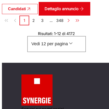
Dettaglio annuncio
Candidati
Paginazione
1
2
3
...
348
Pagina
Pagina
Pagina
Pagina
Risultati: 1-12 di 4172
Vedi 12 per pagina