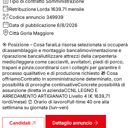
Tipo di contratto
Somministrazione
Retribuzione Lorda
1639.71 mensile
Codice annuncio
349939
Data di pubblicazione
6/8/2026
Città
Gorla Maggiore
🎯 Posizione – Cosa faraiLa risorsa selezionata si occuperà
di:assemblaggio e montaggio bancalimovimentazione e
riparazione bancaliutilizzare attrezzi della carpenteria
medio/leggera come cacciaviti, avvitatori, piedi di porco,
trapani e pinze.coordinarsi con i colleghi per garantire il
processo qualitativo e di produzione richiesto 🎁 Cosa
offriamoContratto in somministrazione determinato, con
possibilità di proroghe continuativeConcrete possibilità di
assunzione diretta in aziendaCCNL LEGNO E
ARREDAMENTO ARTIGIANATO Livello 4 (€ 1639,71
lordi/mese) ⏰ Orario di lavoroFull-time 40 ore alla
settimana su giornata (lun–ven)
Dettaglio annuncio
Candidati