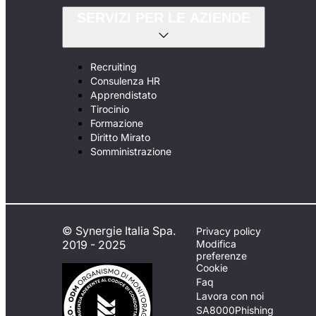
SERVIZI PER LE AZIENDE
Recruiting
Consulenza HR
Apprendistato
Tirocinio
Formazione
Diritto Mirato
Somministrazione
© Synergie Italia Spa.
Privacy policy
2019 - 2025
Modifica
preferenze
Cookie
Faq
Lavora con noi
SA8000
Phishing