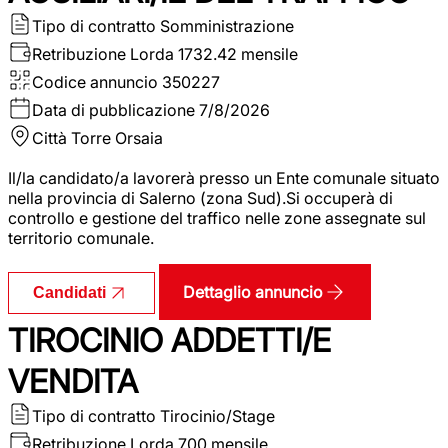
Tipo di contratto
Somministrazione
Retribuzione Lorda
1732.42 mensile
Codice annuncio
350227
Data di pubblicazione
7/8/2026
Città
Torre Orsaia
Il/la candidato/a lavorerà presso un Ente comunale situato
nella provincia di Salerno (zona Sud).Si occuperà di
controllo e gestione del traffico nelle zone assegnate sul
territorio comunale.
Dettaglio annuncio
Candidati
TIROCINIO ADDETTI/E
VENDITA
Tipo di contratto
Tirocinio/Stage
Retribuzione Lorda
700 mensile