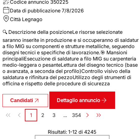
Codice annuncio
350225
Data di pubblicazione
7/8/2026
Città
Legnago
🔍 Descrizione della posizioneLe risorse selezionate
saranno inserite in produzione e si occuperanno di saldatu
a filo MIG su componenti e strutture metalliche, seguendo
disegni tecnici e specifiche di lavorazione.🎯 Mansioni
principaliEsecuzione di saldature a filo MIG su carpenteria
medio-leggera o pesanteLettura del disegno tecnico (base
o avanzata, a seconda del profilo)Controllo visivo della
saldatura e rifinitura del pezzoUtilizzo degli strumenti di
officina e rispetto delle procedure di sicurezza
Dettaglio annuncio
Candidati
Paginazione
1
2
3
...
354
Pagina
Pagina
Pagina
Pagina
Risultati: 1-12 di 4245