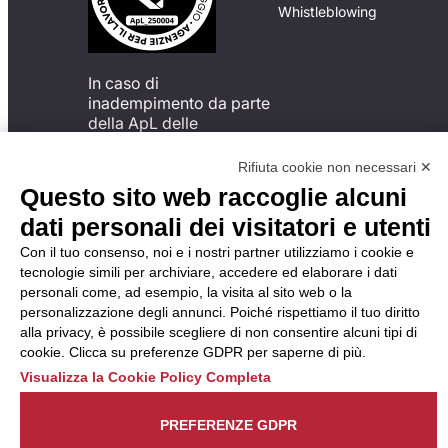
Whistleblowing
In caso di
inadempimento da parte
della ApL delle
disposizioni
del Codice di Condotta, è
Rifiuta cookie non necessari ✕
possibile presentare un
Questo sito web raccoglie alcuni
reclamo
dati personali dei visitatori e utenti
all’Organismo di
Monitoraggio utilizzando
Con il tuo consenso, noi e i nostri partner utilizziamo i cookie e
una delle modalità
tecnologie simili per archiviare, accedere ed elaborare i dati
descritte al seguente
personali come, ad esempio, la visita al sito web o la
indirizzo web
personalizzazione degli annunci. Poiché rispettiamo il tuo diritto
https://odm-
alla privacy, è possibile scegliere di non consentire alcuni tipi di
agenzielavoro.it/reclami/
.
cookie. Clicca su preferenze GDPR per saperne di più.
Visualizza la Cookie Policy Completa
PREFERENZE GDPR