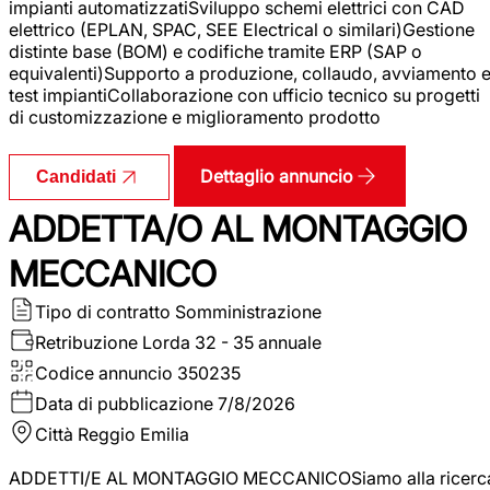
impianti automatizzatiSviluppo schemi elettrici con CAD
elettrico (EPLAN, SPAC, SEE Electrical o similari)Gestione
distinte base (BOM) e codifiche tramite ERP (SAP o
equivalenti)Supporto a produzione, collaudo, avviamento 
test impiantiCollaborazione con ufficio tecnico su progetti
di customizzazione e miglioramento prodotto
Dettaglio annuncio
Candidati
ADDETTA/O AL MONTAGGIO
MECCANICO
Tipo di contratto
Somministrazione
Retribuzione Lorda
32 - 35 annuale
Codice annuncio
350235
Data di pubblicazione
7/8/2026
Città
Reggio Emilia
ADDETTI/E AL MONTAGGIO MECCANICOSiamo alla ricerc