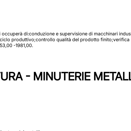
 si occuperà di:conduzione e supervisione di macchinari indust
clo produttivo;controllo qualità del prodotto finito;verifica 
753,00 -1981,00.
URA - MINUTERIE METAL