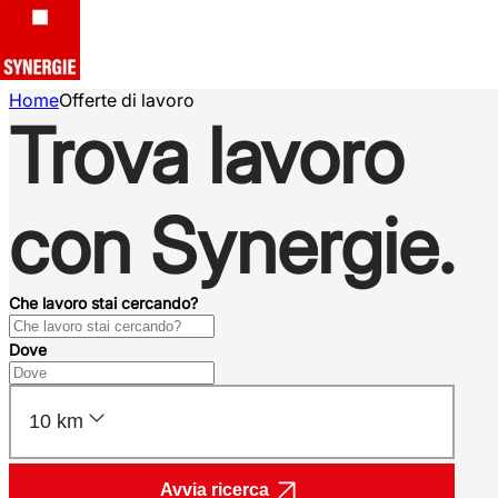
Home
Offerte di lavoro
Trova lavoro
con Synergie.
Che lavoro stai cercando?
Dove
10 km
Avvia ricerca