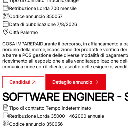
Tipo di contratto
Tirocinio/Stage
Retribuzione Lorda
700 mensile
Codice annuncio
350057
Data di pubblicazione
7/8/2026
Città
Palermo
COSA IMPARERAIDurante il percorso, in affiancamento a pers
riordino della merce;esposizione dei prodotti e verifica dei 
a barre e POS;gestione delle diverse modalità di pagamento;
ricevimento all'esposizione e alla vendita;applicazione dell
comunicazione con il cliente, ascolto delle esigenze, vendit
Dettaglio annuncio
Candidati
SOFTWARE ENGINEER - 
Tipo di contratto
Tempo indeterminato
Retribuzione Lorda
35000 - 462000 annuale
Codice annuncio
350056