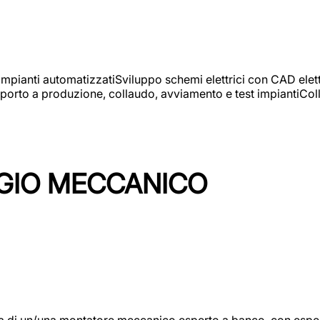
 impianti automatizzatiSviluppo schemi elettrici con CAD elet
orto a produzione, collaudo, avviamento e test impiantiColla
GIO MECCANICO
/una montatore meccanico esperto a banco, con esperienza c