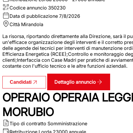
Codice annuncio
350230
Data di pubblicazione
7/8/2026
Città
Mirandola
La risorsa, riportando direttamente alla Direzione, sarà il pu
un'efficace organizzazione degli interventi e il corretto pr
delle agende dei tecnici per interventi di manutenzione ord
Efficienza Energetica (RCEE);Controllo e monitoraggio degli
clienti;Interfaccia con Case Madri per pratiche di avviamen
costante con l'ufficio tecnico e le altre funzioni aziendali.
Dettaglio annuncio
Candidati
OPERAIO OPERAIA LEGGE
MORUBIO
Tipo di contratto
Somministrazione
Retribuzione Lorda
23000 annuale