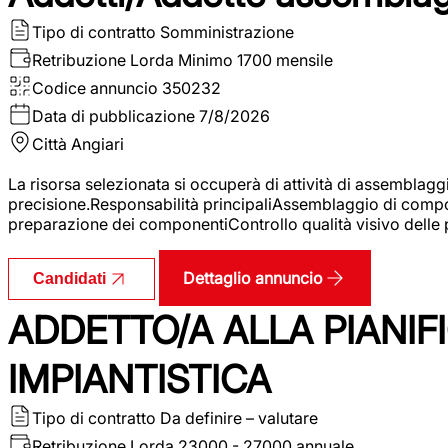
Tipo di contratto
Somministrazione
Retribuzione Lorda
Minimo 1700 mensile
Codice annuncio
350232
Data di pubblicazione
7/8/2026
Città
Angiari
La risorsa selezionata si occuperà di attività di assemblag
precisione.Responsabilità principaliAssemblaggio di compone
preparazione dei componentiControllo qualità visivo delle p
Dettaglio annuncio
Candidati
ADDETTO/A ALLA PIANIF
IMPIANTISTICA
Tipo di contratto
Da definire – valutare
Retribuzione Lorda
23000 - 27000 annuale