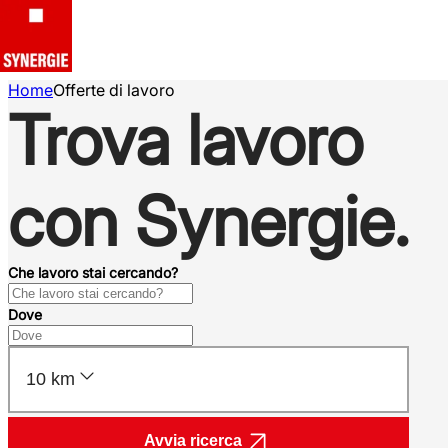
Home
Offerte di lavoro
Trova lavoro
con Synergie.
Che lavoro stai cercando?
Dove
10 km
Avvia ricerca