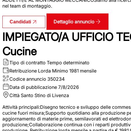
nel team di montaggio.
Dettaglio annuncio
Candidati
IMPIEGATO/A UFFICIO TEC
Cucine
Tipo di contratto
Tempo determinato
Retribuzione Lorda
Minimo 1981 mensile
Codice annuncio
350234
Data di pubblicazione
7/8/2026
Città
Santo Stino di Livenza
Attività principali:Disegno tecnico e sviluppo delle commes
cucine fuori misura;Supporto quotidiano alla produzione p
aggiornamento di materie prime, semilavorati ed elettrodom
produzione;Collaborazione continua con i reparti produttivi 
produzione. Retribuzione lorda mensile a partire da € 1981,