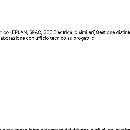
trico (EPLAN, SPAC, SEE Electrical o similari)Gestione distint
borazione con ufficio tecnico su progetti di
onsolidata nel settore dei riduttori o affini, da inserir