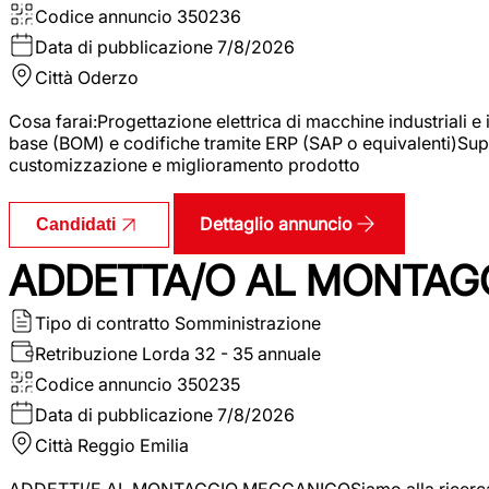
Codice annuncio
350236
Data di pubblicazione
7/8/2026
Città
Oderzo
Cosa farai:Progettazione elettrica di macchine industriali e
base (BOM) e codifiche tramite ERP (SAP o equivalenti)Supp
customizzazione e miglioramento prodotto
Dettaglio annuncio
Candidati
ADDETTA/O AL MONTAG
Tipo di contratto
Somministrazione
Retribuzione Lorda
32 - 35 annuale
Codice annuncio
350235
Data di pubblicazione
7/8/2026
Città
Reggio Emilia
ADDETTI/E AL MONTAGGIO MECCANICOSiamo alla ricerca di un