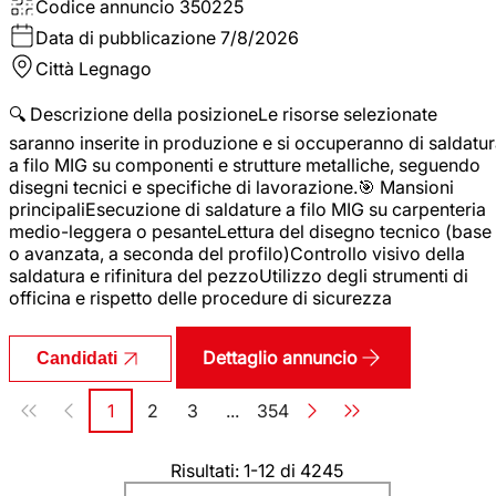
Codice annuncio
350225
Data di pubblicazione
7/8/2026
Città
Legnago
🔍 Descrizione della posizioneLe risorse selezionate
saranno inserite in produzione e si occuperanno di saldatu
a filo MIG su componenti e strutture metalliche, seguendo
disegni tecnici e specifiche di lavorazione.🎯 Mansioni
principaliEsecuzione di saldature a filo MIG su carpenteria
medio-leggera o pesanteLettura del disegno tecnico (base
o avanzata, a seconda del profilo)Controllo visivo della
saldatura e rifinitura del pezzoUtilizzo degli strumenti di
officina e rispetto delle procedure di sicurezza
Dettaglio annuncio
Candidati
Paginazione
1
2
3
...
354
Pagina
Pagina
Pagina
Pagina
Risultati: 1-12 di 4245