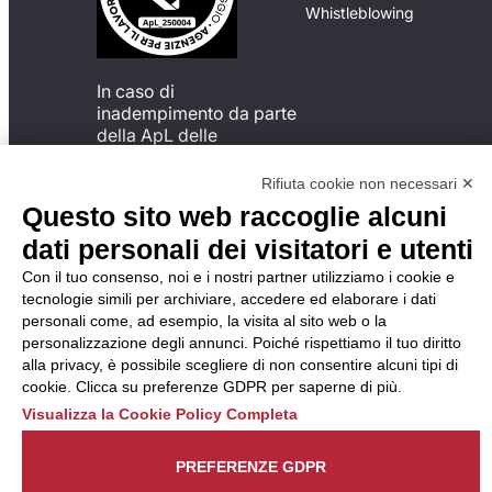
Whistleblowing
In caso di
inadempimento da parte
della ApL delle
disposizioni
del Codice di Condotta, è
Rifiuta cookie non necessari ✕
possibile presentare un
Questo sito web raccoglie alcuni
reclamo
dati personali dei visitatori e utenti
all’Organismo di
Monitoraggio utilizzando
Con il tuo consenso, noi e i nostri partner utilizziamo i cookie e
una delle modalità
tecnologie simili per archiviare, accedere ed elaborare i dati
descritte al seguente
personali come, ad esempio, la visita al sito web o la
indirizzo web
personalizzazione degli annunci. Poiché rispettiamo il tuo diritto
https://odm-
alla privacy, è possibile scegliere di non consentire alcuni tipi di
agenzielavoro.it/reclami/
.
cookie. Clicca su preferenze GDPR per saperne di più.
Visualizza la Cookie Policy Completa
PREFERENZE GDPR