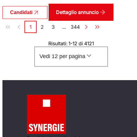
Dettaglio annuncio
Candidati
Paginazione
1
2
3
...
344
Pagina
Pagina
Pagina
Pagina
Risultati: 1-12 di 4121
Vedi 12 per pagina