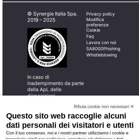
© Synergie Italia Spa.
Privacy policy
2019 - 2025
Modifica
preferenze
Cookie
Faq
Lavora con noi
SA8000
Phishing
Whistleblowing
In caso di
inadempimento da parte
della ApL delle
disposizioni
del Codice di Condotta, è
Rifiuta cookie non necessari ✕
possibile presentare un
reclamo
Questo sito web raccoglie alcuni
all’Organismo di
dati personali dei visitatori e utenti
Monitoraggio utilizzando
una delle modalità
Con il tuo consenso, noi e i nostri partner utilizziamo i cookie e