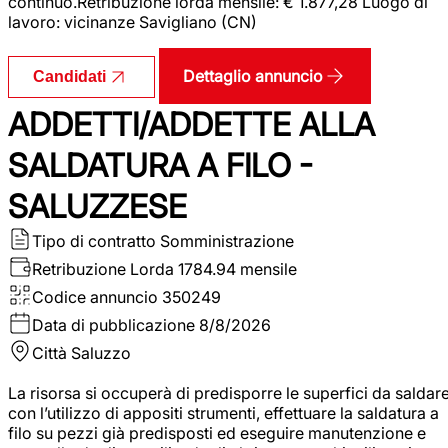
continuo.Retribuzione lorda mensile: € 1.877,28 Luogo di
lavoro: vicinanze Savigliano (CN)
Dettaglio annuncio
Candidati
ADDETTI/ADDETTE ALLA
SALDATURA A FILO -
SALUZZESE
Tipo di contratto
Somministrazione
Retribuzione Lorda
1784.94 mensile
Codice annuncio
350249
Data di pubblicazione
8/8/2026
Città
Saluzzo
La risorsa si occuperà di predisporre le superfici da saldar
con l’utilizzo di appositi strumenti, effettuare la saldatura a
filo su pezzi già predisposti ed eseguire manutenzione e