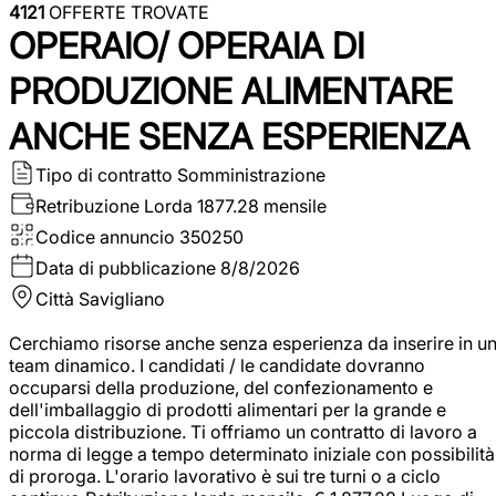
4121
OFFERTE TROVATE
OPERAIO/ OPERAIA DI
PRODUZIONE ALIMENTARE
ANCHE SENZA ESPERIENZA
Tipo di contratto
Somministrazione
Retribuzione Lorda
1877.28 mensile
Codice annuncio
350250
Data di pubblicazione
8/8/2026
Città
Savigliano
Cerchiamo risorse anche senza esperienza da inserire in u
team dinamico. I candidati / le candidate dovranno
occuparsi della produzione, del confezionamento e
dell'imballaggio di prodotti alimentari per la grande e
piccola distribuzione. Ti offriamo un contratto di lavoro a
norma di legge a tempo determinato iniziale con possibilità
di proroga. L'orario lavorativo è sui tre turni o a ciclo