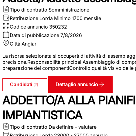
Tipo di contratto
Somministrazione
Retribuzione Lorda
Minimo 1700 mensile
Codice annuncio
350232
Data di pubblicazione
7/8/2026
Città
Angiari
La risorsa selezionata si occuperà di attività di assemblag
precisione.Responsabilità principaliAssemblaggio di compone
preparazione dei componentiControllo qualità visivo delle p
Dettaglio annuncio
Candidati
ADDETTO/A ALLA PIANIF
IMPIANTISTICA
Tipo di contratto
Da definire – valutare
Retribuzione Lorda
23000 - 27000 annuale