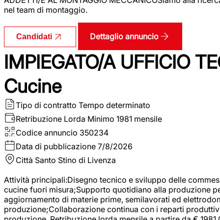
nel team di montaggio.
Dettaglio annuncio
Candidati
IMPIEGATO/A UFFICIO TEC
Cucine
Tipo di contratto
Tempo determinato
Retribuzione Lorda
Minimo 1981 mensile
Codice annuncio
350234
Data di pubblicazione
7/8/2026
Città
Santo Stino di Livenza
Attività principali:Disegno tecnico e sviluppo delle commes
cucine fuori misura;Supporto quotidiano alla produzione p
aggiornamento di materie prime, semilavorati ed elettrodom
produzione;Collaborazione continua con i reparti produttivi 
produzione. Retribuzione lorda mensile a partire da € 1981,