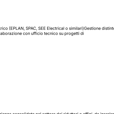
trico (EPLAN, SPAC, SEE Electrical o similari)Gestione distint
borazione con ufficio tecnico su progetti di
onsolidata nel settore dei riduttori o affini, da inserir