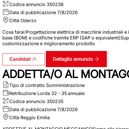
Codice annuncio
350236
Data di pubblicazione
7/8/2026
Città
Oderzo
Cosa farai:Progettazione elettrica di macchine industriali e
base (BOM) e codifiche tramite ERP (SAP o equivalenti)Supp
customizzazione e miglioramento prodotto
Dettaglio annuncio
Candidati
ADDETTA/O AL MONTAG
Tipo di contratto
Somministrazione
Retribuzione Lorda
32 - 35 annuale
Codice annuncio
350235
Data di pubblicazione
7/8/2026
Città
Reggio Emilia
ADDETTI/E AL MONTAGGIO MECCANICOSiamo alla ricerca di un