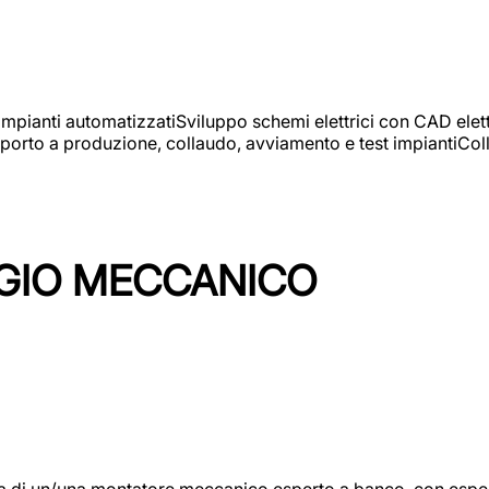
 impianti automatizzatiSviluppo schemi elettrici con CAD elet
orto a produzione, collaudo, avviamento e test impiantiColla
GIO MECCANICO
/una montatore meccanico esperto a banco, con esperienza c