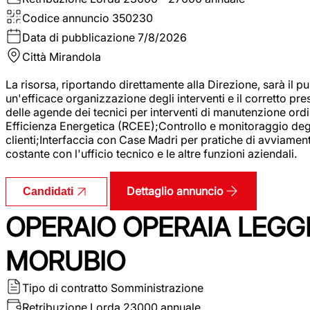
Codice annuncio
350230
Data di pubblicazione
7/8/2026
Città
Mirandola
La risorsa, riportando direttamente alla Direzione, sarà il pu
un'efficace organizzazione degli interventi e il corretto pr
delle agende dei tecnici per interventi di manutenzione ord
Efficienza Energetica (RCEE);Controllo e monitoraggio degli
clienti;Interfaccia con Case Madri per pratiche di avviamen
costante con l'ufficio tecnico e le altre funzioni aziendali.
Dettaglio annuncio
Candidati
OPERAIO OPERAIA LEGGE
MORUBIO
Tipo di contratto
Somministrazione
Retribuzione Lorda
23000 annuale