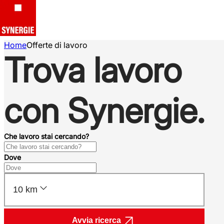
Home
Offerte di lavoro
Trova lavoro
con Synergie.
Che lavoro stai cercando?
Dove
10 km
Avvia ricerca