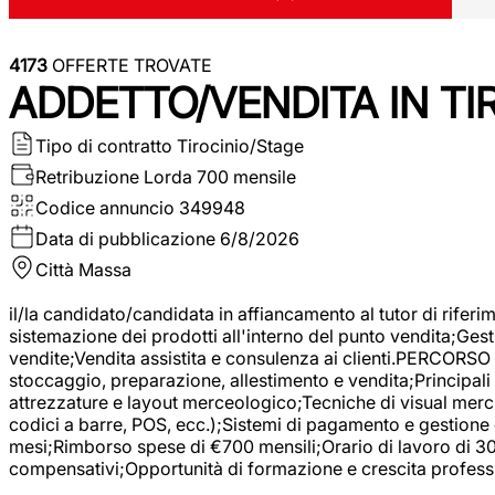
4173
OFFERTE TROVATE
ADDETTO/VENDITA IN T
Tipo di contratto
Tirocinio/Stage
Retribuzione Lorda
700 mensile
Codice annuncio
349948
Data di pubblicazione
6/8/2026
Città
Massa
il/la candidato/candidata in affiancamento al tutor di rifer
sistemazione dei prodotti all'interno del punto vendita;Gest
vendite;Vendita assistita e consulenza ai clienti.PERCORSO 
stoccaggio, preparazione, allestimento e vendita;Principali 
attrezzature e layout merceologico;Tecniche di visual mercha
codici a barre, POS, ecc.);Sistemi di pagamento e gestione 
mesi;Rimborso spese di €700 mensili;Orario di lavoro di 30 o
compensativi;Opportunità di formazione e crescita professi