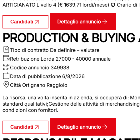
ARTIGIANATO Livello 4 (€ 1639,71 lordi/mese) ⏰ Orario di l
Dettaglio annuncio
Candidati
PRODUCTION & BUYING A
Tipo di contratto
Da definire – valutare
Retribuzione Lorda
27000 - 40000 annuale
Codice annuncio
349938
Data di pubblicazione
6/8/2026
Città
Ortignano Raggiolo
La risorsa, una volta inserita in azienda, si occuperà di: M
standard qualitativi;Gestione delle attività di merchandising
condizioni con fornitori.
Dettaglio annuncio
Candidati