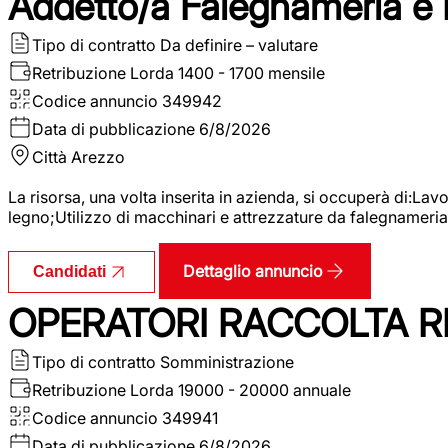
Addetto/a Falegnameria e
Tipo di contratto
Da definire – valutare
Retribuzione Lorda
1400 - 1700 mensile
Codice annuncio
349942
Data di pubblicazione
6/8/2026
Città
Arezzo
La risorsa, una volta inserita in azienda, si occuperà di:La
legno;Utilizzo di macchinari e attrezzature da falegnameria;
Dettaglio annuncio
Candidati
OPERATORI RACCOLTA RI
Tipo di contratto
Somministrazione
Retribuzione Lorda
19000 - 20000 annuale
Codice annuncio
349941
Data di pubblicazione
6/8/2026