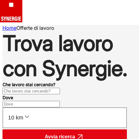
Home
Offerte di lavoro
Trova lavoro
con Synergie.
Che lavoro stai cercando?
Dove
10 km
Avvia ricerca