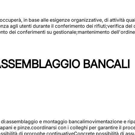
 occuperà, in base alle esigenze organizzative, di attività quali
a agli utenti durante il conferimento dei rifiuti;verifica del
ento dei conferimenti su gestionale;mantenimento dell'ordine, 
ASSEMBLAGGIO BANCALI
à di:assemblaggio e montaggio bancalimovimentazione e ripara
rapani e pinze.coordinarsi con i colleghi per garantire il pro
ossibilità di proroghe continuativeConcrete possibilità d