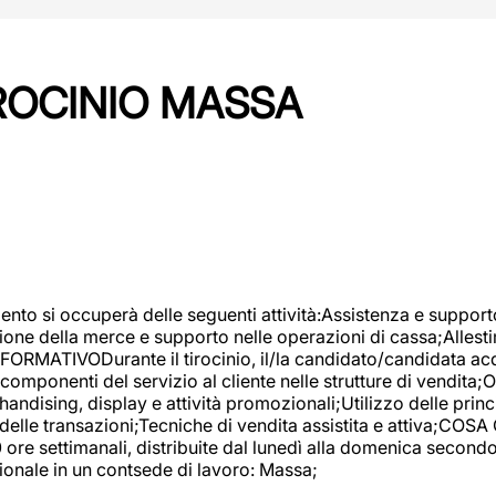
IROCINIO MASSA
imento si occuperà delle seguenti attività:Assistenza e support
ione della merce e supporto nelle operazioni di cassa;Allesti
FORMATIVODurante il tirocinio, il/la candidato/candidata acq
componenti del servizio al cliente nelle strutture di vendita
ndising, display e attività promozionali;Utilizzo delle princi
delle transazioni;Tecniche di vendita assistita e attiva;COS
re settimanali, distribuite dal lunedì alla domenica secondo 
onale in un contsede di lavoro: Massa;