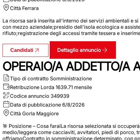
Città
Ferrara
La risorsa sarà inserita all'interno dei servizi ambientali e si
con mezzo aziendale;presidio dell'isola ecologica e assistenz
rifiuto;registrazione degli accessi tramite tessera e inserim
Dettaglio annuncio
Candidati
OPERAIO/A ADDETTO/A 
Tipo di contratto
Somministrazione
Retribuzione Lorda
1639.71 mensile
Codice annuncio
349939
Data di pubblicazione
6/8/2026
Città
Gorla Maggiore
🎯 Posizione – Cosa faraiLa risorsa selezionata si occuper
medio/leggera come cacciaviti, avvitatori, piedi di porco, t
offriamoContratto in somministrazione determinato, con p