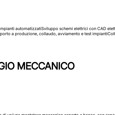
 impianti automatizzatiSviluppo schemi elettrici con CAD elet
orto a produzione, collaudo, avviamento e test impiantiColla
GIO MECCANICO
/una montatore meccanico esperto a banco, con esperienza c