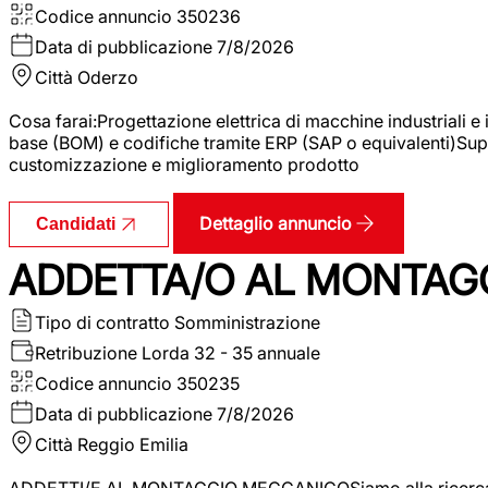
Codice annuncio
350236
Data di pubblicazione
7/8/2026
Città
Oderzo
Cosa farai:Progettazione elettrica di macchine industriali e
base (BOM) e codifiche tramite ERP (SAP o equivalenti)Supp
customizzazione e miglioramento prodotto
Dettaglio annuncio
Candidati
ADDETTA/O AL MONTAG
Tipo di contratto
Somministrazione
Retribuzione Lorda
32 - 35 annuale
Codice annuncio
350235
Data di pubblicazione
7/8/2026
Città
Reggio Emilia
ADDETTI/E AL MONTAGGIO MECCANICOSiamo alla ricerca di un