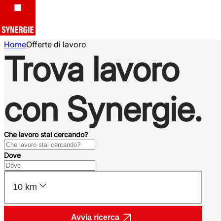
Home
Offerte di lavoro
Trova lavoro
con Synergie.
Che lavoro stai cercando?
Dove
10 km
Avvia ricerca