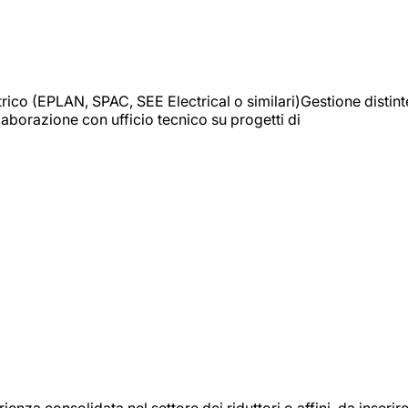
trico (EPLAN, SPAC, SEE Electrical o similari)Gestione distint
borazione con ufficio tecnico su progetti di
onsolidata nel settore dei riduttori o affini, da inserir