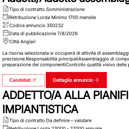
Tipo di contratto
Somministrazione
Retribuzione Lorda
Minimo 1700 mensile
Codice annuncio
350232
Data di pubblicazione
7/8/2026
Città
Angiari
La risorsa selezionata si occuperà di attività di assemblag
precisione.Responsabilità principaliAssemblaggio di compone
preparazione dei componentiControllo qualità visivo delle p
Dettaglio annuncio
Candidati
ADDETTO/A ALLA PIANIF
IMPIANTISTICA
Tipo di contratto
Da definire – valutare
Retribuzione Lorda
23000 - 27000 annuale