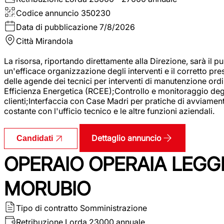
Codice annuncio
350230
Data di pubblicazione
7/8/2026
Città
Mirandola
La risorsa, riportando direttamente alla Direzione, sarà il pu
un'efficace organizzazione degli interventi e il corretto pr
delle agende dei tecnici per interventi di manutenzione ord
Efficienza Energetica (RCEE);Controllo e monitoraggio degli
clienti;Interfaccia con Case Madri per pratiche di avviamen
costante con l'ufficio tecnico e le altre funzioni aziendali.
Dettaglio annuncio
Candidati
OPERAIO OPERAIA LEGGE
MORUBIO
Tipo di contratto
Somministrazione
Retribuzione Lorda
23000 annuale