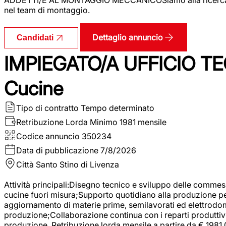
nel team di montaggio.
Dettaglio annuncio
Candidati
IMPIEGATO/A UFFICIO TEC
Cucine
Tipo di contratto
Tempo determinato
Retribuzione Lorda
Minimo 1981 mensile
Codice annuncio
350234
Data di pubblicazione
7/8/2026
Città
Santo Stino di Livenza
Attività principali:Disegno tecnico e sviluppo delle commes
cucine fuori misura;Supporto quotidiano alla produzione p
aggiornamento di materie prime, semilavorati ed elettrodom
produzione;Collaborazione continua con i reparti produttivi 
produzione. Retribuzione lorda mensile a partire da € 1981,