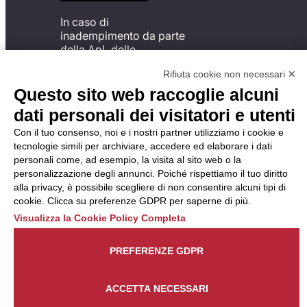
In caso di
inadempimento da parte
della ApL delle
disposizioni
Rifiuta cookie non necessari ✕
del Codice di Condotta, è
possibile presentare un
Questo sito web raccoglie alcuni
reclamo
dati personali dei visitatori e utenti
all’Organismo di
Monitoraggio utilizzando
Con il tuo consenso, noi e i nostri partner utilizziamo i cookie e
una delle modalità
tecnologie simili per archiviare, accedere ed elaborare i dati
descritte al seguente
personali come, ad esempio, la visita al sito web o la
indirizzo web
personalizzazione degli annunci. Poiché rispettiamo il tuo diritto
https://odm-
alla privacy, è possibile scegliere di non consentire alcuni tipi di
agenzielavoro.it/reclami/
.
cookie. Clicca su preferenze GDPR per saperne di più.
Visualizza la Cookie Policy Completa
PREFERENZE GDPR
ACCETTA NECESSARI