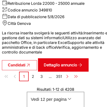
Retribuzione Lorda
22000 - 25000 annuale
Codice annuncio
349810
Data di pubblicazione
5/8/2026
Città
Genova
La risorsa inserita svolgerà le seguenti attività:Inserimento 
gestione dati su sistemi informaticiUtilizzo avanzato del
pacchetto Office, in particolare ExcelSupporto alle attività
amministrative e di back officeVerifica, aggiornamento e
controllo documentale
Dettaglio annuncio
Candidati
Paginazione
1
2
3
...
351
Pagina
Pagina
Pagina
Pagina
Risultati: 1-12 di 4208
Vedi 12 per pagina