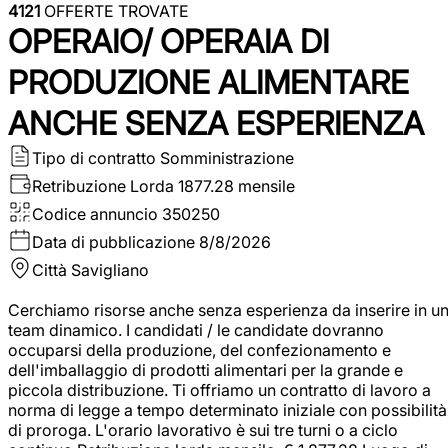
4121
OFFERTE TROVATE
OPERAIO/ OPERAIA DI
PRODUZIONE ALIMENTARE
ANCHE SENZA ESPERIENZA
Tipo di contratto
Somministrazione
Retribuzione Lorda
1877.28 mensile
Codice annuncio
350250
Data di pubblicazione
8/8/2026
Città
Savigliano
Cerchiamo risorse anche senza esperienza da inserire in u
team dinamico. I candidati / le candidate dovranno
occuparsi della produzione, del confezionamento e
dell'imballaggio di prodotti alimentari per la grande e
piccola distribuzione. Ti offriamo un contratto di lavoro a
norma di legge a tempo determinato iniziale con possibilità
di proroga. L'orario lavorativo è sui tre turni o a ciclo