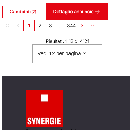
Dettaglio annuncio
Candidati
Paginazione
1
2
3
...
344
Pagina
Pagina
Pagina
Pagina
Risultati: 1-12 di 4121
Vedi 12 per pagina