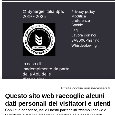
© Synergie Italia Spa.
Privacy policy
2019 - 2025
Modifica
preferenze
Cookie
Faq
Lavora con noi
SA8000
Phishing
Whistleblowing
In caso di
inadempimento da parte
della ApL delle
disposizioni
del Codice di Condotta, è
Rifiuta cookie non necessari ✕
possibile presentare un
reclamo
Questo sito web raccoglie alcuni
all’Organismo di
dati personali dei visitatori e utenti
Monitoraggio utilizzando
una delle modalità
Con il tuo consenso, noi e i nostri partner utilizziamo i cookie e