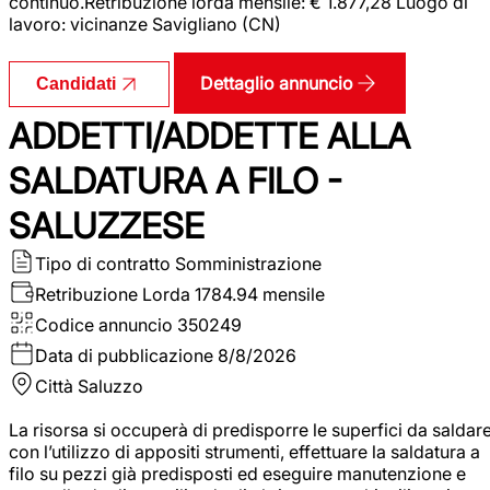
continuo.Retribuzione lorda mensile: € 1.877,28 Luogo di
lavoro: vicinanze Savigliano (CN)
Dettaglio annuncio
Candidati
ADDETTI/ADDETTE ALLA
SALDATURA A FILO -
SALUZZESE
Tipo di contratto
Somministrazione
Retribuzione Lorda
1784.94 mensile
Codice annuncio
350249
Data di pubblicazione
8/8/2026
Città
Saluzzo
La risorsa si occuperà di predisporre le superfici da saldar
con l’utilizzo di appositi strumenti, effettuare la saldatura a
filo su pezzi già predisposti ed eseguire manutenzione e