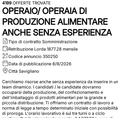
4199
OFFERTE TROVATE
OPERAIO/ OPERAIA DI
PRODUZIONE ALIMENTARE
ANCHE SENZA ESPERIENZA
Tipo di contratto
Somministrazione
Retribuzione Lorda
1877.28 mensile
Codice annuncio
350250
Data di pubblicazione
8/8/2026
Città
Savigliano
Cerchiamo risorse anche senza esperienza da inserire in u
team dinamico. I candidati / le candidate dovranno
occuparsi della produzione, del confezionamento e
dell'imballaggio di prodotti alimentari per la grande e
piccola distribuzione. Ti offriamo un contratto di lavoro a
norma di legge a tempo determinato iniziale con possibilità
di proroga. L'orario lavorativo è sui tre turni o a ciclo