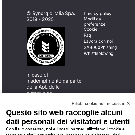
© Synergie Italia Spa.
Privacy policy
2019 - 2025
Modifica
preferenze
Cookie
Faq
Lavora con noi
SA8000
Phishing
Whistleblowing
In caso di
inadempimento da parte
della ApL delle
disposizioni
del Codice di Condotta, è
Rifiuta cookie non necessari ✕
possibile presentare un
reclamo
Questo sito web raccoglie alcuni
all’Organismo di
dati personali dei visitatori e utenti
Monitoraggio utilizzando
una delle modalità
Con il tuo consenso, noi e i nostri partner utilizziamo i cookie e