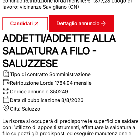
continuo.Retribuzione lorda mensile: € 1.877,28 Luogo di
lavoro: vicinanze Savigliano (CN)
Dettaglio annuncio
Candidati
ADDETTI/ADDETTE ALLA
SALDATURA A FILO -
SALUZZESE
Tipo di contratto
Somministrazione
Retribuzione Lorda
1784.94 mensile
Codice annuncio
350249
Data di pubblicazione
8/8/2026
Città
Saluzzo
La risorsa si occuperà di predisporre le superfici da saldar
con l’utilizzo di appositi strumenti, effettuare la saldatura a
filo su pezzi già predisposti ed eseguire manutenzione e