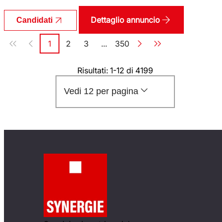
Dettaglio annuncio
Candidati
Paginazione
1
2
3
...
350
Pagina
Pagina
Pagina
Pagina
Risultati: 1-12 di 4199
Vedi 12 per pagina