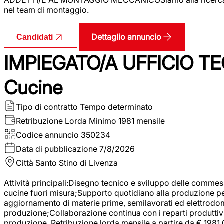
nel team di montaggio.
Dettaglio annuncio
Candidati
IMPIEGATO/A UFFICIO TEC
Cucine
Tipo di contratto
Tempo determinato
Retribuzione Lorda
Minimo 1981 mensile
Codice annuncio
350234
Data di pubblicazione
7/8/2026
Città
Santo Stino di Livenza
Attività principali:Disegno tecnico e sviluppo delle commes
cucine fuori misura;Supporto quotidiano alla produzione p
aggiornamento di materie prime, semilavorati ed elettrodom
produzione;Collaborazione continua con i reparti produttivi 
produzione. Retribuzione lorda mensile a partire da € 1981,