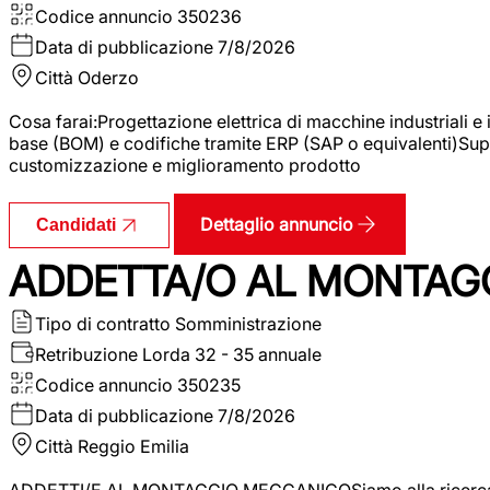
Codice annuncio
350236
Data di pubblicazione
7/8/2026
Città
Oderzo
Cosa farai:Progettazione elettrica di macchine industriali e
base (BOM) e codifiche tramite ERP (SAP o equivalenti)Supp
customizzazione e miglioramento prodotto
Dettaglio annuncio
Candidati
ADDETTA/O AL MONTAG
Tipo di contratto
Somministrazione
Retribuzione Lorda
32 - 35 annuale
Codice annuncio
350235
Data di pubblicazione
7/8/2026
Città
Reggio Emilia
ADDETTI/E AL MONTAGGIO MECCANICOSiamo alla ricerca di un