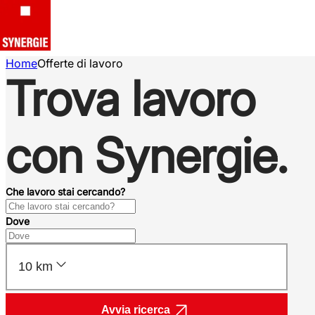
Home
Offerte di lavoro
Trova lavoro
con Synergie.
Che lavoro stai cercando?
Dove
10 km
Avvia ricerca