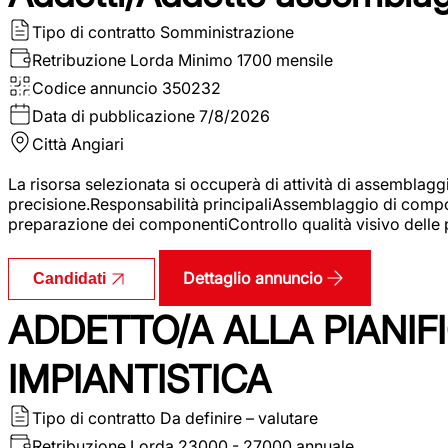
Tipo di contratto
Somministrazione
Retribuzione Lorda
Minimo 1700 mensile
Codice annuncio
350232
Data di pubblicazione
7/8/2026
Città
Angiari
La risorsa selezionata si occuperà di attività di assemblag
precisione.Responsabilità principaliAssemblaggio di compone
preparazione dei componentiControllo qualità visivo delle p
Dettaglio annuncio
Candidati
ADDETTO/A ALLA PIANIF
IMPIANTISTICA
Tipo di contratto
Da definire – valutare
Retribuzione Lorda
23000 - 27000 annuale