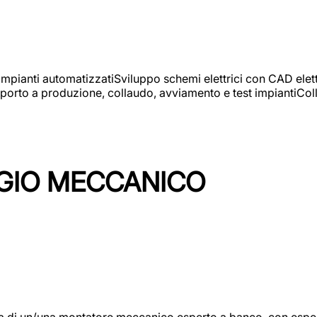
 impianti automatizzatiSviluppo schemi elettrici con CAD elet
orto a produzione, collaudo, avviamento e test impiantiColla
GIO MECCANICO
/una montatore meccanico esperto a banco, con esperienza c