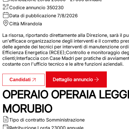
Codice annuncio
350230
Data di pubblicazione
7/8/2026
Città
Mirandola
La risorsa, riportando direttamente alla Direzione, sarà il pu
un'efficace organizzazione degli interventi e il corretto pr
delle agende dei tecnici per interventi di manutenzione ord
Efficienza Energetica (RCEE);Controllo e monitoraggio degli
clienti;Interfaccia con Case Madri per pratiche di avviamen
costante con l'ufficio tecnico e le altre funzioni aziendali.
Dettaglio annuncio
Candidati
OPERAIO OPERAIA LEGGE
MORUBIO
Tipo di contratto
Somministrazione
Retribuzione Lorda
23000 annuale