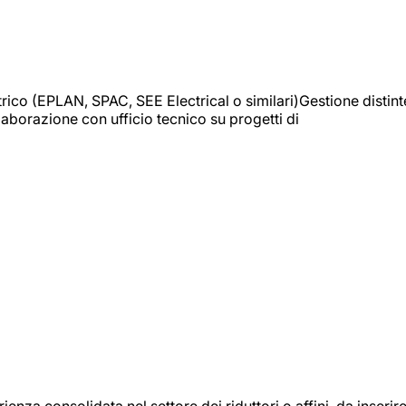
trico (EPLAN, SPAC, SEE Electrical o similari)Gestione distint
borazione con ufficio tecnico su progetti di
onsolidata nel settore dei riduttori o affini, da inserir