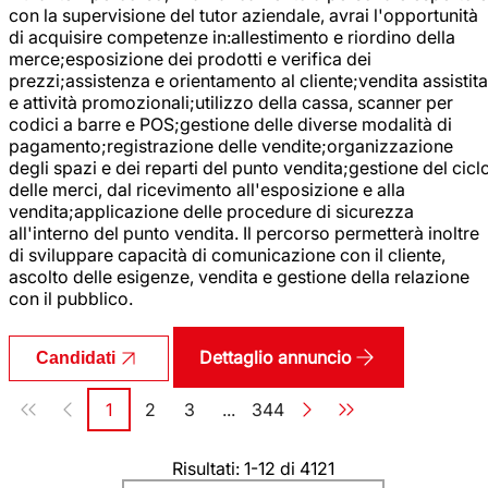
con la supervisione del tutor aziendale, avrai l'opportunità
di acquisire competenze in:allestimento e riordino della
merce;esposizione dei prodotti e verifica dei
prezzi;assistenza e orientamento al cliente;vendita assistita
e attività promozionali;utilizzo della cassa, scanner per
codici a barre e POS;gestione delle diverse modalità di
pagamento;registrazione delle vendite;organizzazione
degli spazi e dei reparti del punto vendita;gestione del cicl
delle merci, dal ricevimento all'esposizione e alla
vendita;applicazione delle procedure di sicurezza
all'interno del punto vendita. Il percorso permetterà inoltre
di sviluppare capacità di comunicazione con il cliente,
ascolto delle esigenze, vendita e gestione della relazione
con il pubblico.
Dettaglio annuncio
Candidati
Paginazione
1
2
3
...
344
Pagina
Pagina
Pagina
Pagina
Risultati: 1-12 di 4121