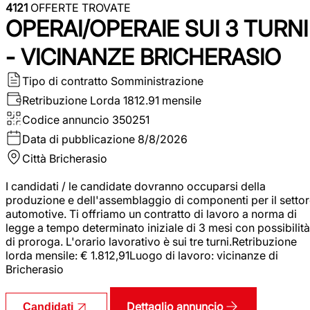
4121
OFFERTE TROVATE
OPERAI/OPERAIE SUI 3 TURNI
- VICINANZE BRICHERASIO
Tipo di contratto
Somministrazione
Retribuzione Lorda
1812.91 mensile
Codice annuncio
350251
Data di pubblicazione
8/8/2026
Città
Bricherasio
I candidati / le candidate dovranno occuparsi della
produzione e dell'assemblaggio di componenti per il setto
automotive. Ti offriamo un contratto di lavoro a norma di
legge a tempo determinato iniziale di 3 mesi con possibilità
di proroga. L'orario lavorativo è sui tre turni.Retribuzione
lorda mensile: € 1.812,91Luogo di lavoro: vicinanze di
Bricherasio
Dettaglio annuncio
Candidati