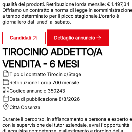
qualità dei prodotti. Retribuzione lorda mensile: € 1.497,34
Offriamo un contratto a norma di legge in somministrazion
a tempo determinato per il picco stagionale.L’orario è
giornaliero dal lunedì al sabato.
Dettaglio annuncio
Candidati
TIROCINIO ADDETTO/A
VENDITA - 6 MESI
Tipo di contratto
Tirocinio/Stage
Retribuzione Lorda
700 mensile
Codice annuncio
350243
Data di pubblicazione
8/8/2026
Città
Cosenza
Durante il percorso, in affiancamento a personale esperto e
con la supervisione del tutor aziendale, avrai l'opportunità
di acquisire competenze in:allestimento e riordino della