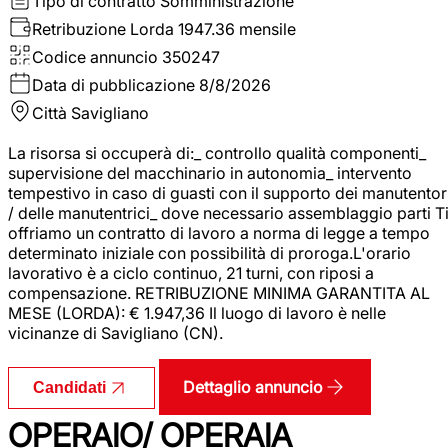
Tipo di contratto
Somministrazione
Retribuzione Lorda
1947.36 mensile
Codice annuncio
350247
Data di pubblicazione
8/8/2026
Città
Savigliano
La risorsa si occuperà di:_ controllo qualità componenti_
supervisione del macchinario in autonomia_ intervento
tempestivo in caso di guasti con il supporto dei manutentor
/ delle manutentrici_ dove necessario assemblaggio parti T
offriamo un contratto di lavoro a norma di legge a tempo
determinato iniziale con possibilità di proroga.L'orario
lavorativo è a ciclo continuo, 21 turni, con riposi a
compensazione. RETRIBUZIONE MINIMA GARANTITA AL
MESE (LORDA): € 1.947,36 Il luogo di lavoro è nelle
vicinanze di Savigliano (CN).
Dettaglio annuncio
Candidati
OPERAIO/ OPERAIA