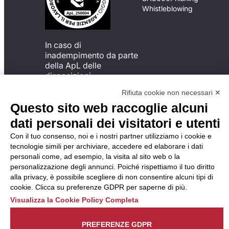
Whistleblowing
In caso di
inadempimento da parte
della ApL delle
disposizioni
del Codice di Condotta, è
Rifiuta cookie non necessari ✕
possibile presentare un
Questo sito web raccoglie alcuni
reclamo
all’Organismo di
dati personali dei visitatori e utenti
Monitoraggio utilizzando
Con il tuo consenso, noi e i nostri partner utilizziamo i cookie e
una delle modalità
tecnologie simili per archiviare, accedere ed elaborare i dati
descritte al seguente
personali come, ad esempio, la visita al sito web o la
indirizzo web
personalizzazione degli annunci. Poiché rispettiamo il tuo diritto
https://odm-
alla privacy, è possibile scegliere di non consentire alcuni tipi di
agenzielavoro.it/reclami/
.
cookie. Clicca su preferenze GDPR per saperne di più.
Visualizza la Cookie Policy Completa
PREFERENZE GDPR