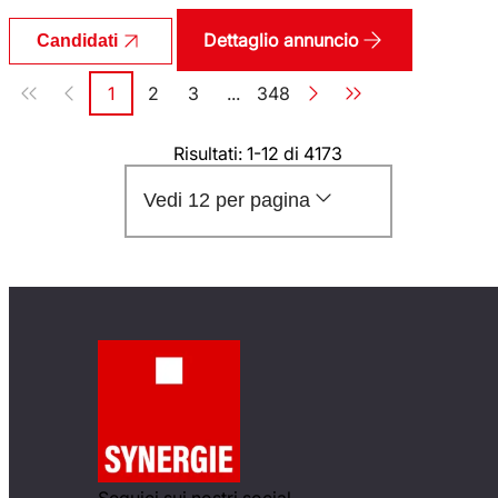
Dettaglio annuncio
Candidati
Paginazione
1
2
3
...
348
Pagina
Pagina
Pagina
Pagina
Risultati: 1-12 di 4173
Vedi 12 per pagina