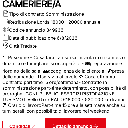
CAMERIERE/A
Tipo di contratto
Somministrazione
Retribuzione Lorda
18000 - 20000 annuale
Codice annuncio
349936
Data di pubblicazione
6/8/2026
Città
Tradate
🎯 Posizione – Cosa faraiLa risorsa, inserita in un contesto
dinamico e famigliare, si occuperà di:- 🍽️preparazione e
riordino della sala- 👥accoglienza della clientela- 🍕presa
delle comande- 🍴servizio al tavolo 🎁 Cosa offriamo-
Contratto part time 15 ore/settimana- Contratto in
somministrazione part-time determinato, con possibilità di
proroghe- CCNL PUBBLICI ESERCIZI RISTORAZIONE
TURISMO Livello 6 o 7 RAL : €18.000 - €20.000 lordi annui
⏰ Orario di lavoroPart-time 15 ore alla settimana anche su
turni serali, con possibilità di lavorare nel weekend
Dettaglio annuncio
Candidati