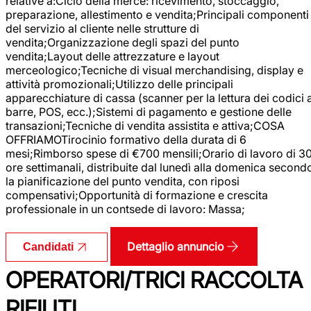
relative a:Ciclo della merce: ricevimento, stoccaggio,
preparazione, allestimento e vendita;Principali componenti
del servizio al cliente nelle strutture di
vendita;Organizzazione degli spazi del punto
vendita;Layout delle attrezzature e layout
merceologico;Tecniche di visual merchandising, display e
attività promozionali;Utilizzo delle principali
apparecchiature di cassa (scanner per la lettura dei codici 
barre, POS, ecc.);Sistemi di pagamento e gestione delle
transazioni;Tecniche di vendita assistita e attiva;COSA
OFFRIAMOTirocinio formativo della durata di 6
mesi;Rimborso spese di €700 mensili;Orario di lavoro di 3
ore settimanali, distribuite dal lunedì alla domenica second
la pianificazione del punto vendita, con riposi
compensativi;Opportunità di formazione e crescita
professionale in un contsede di lavoro: Massa;
Dettaglio annuncio
Candidati
OPERATORI/TRICI RACCOLTA
RIFIUTI