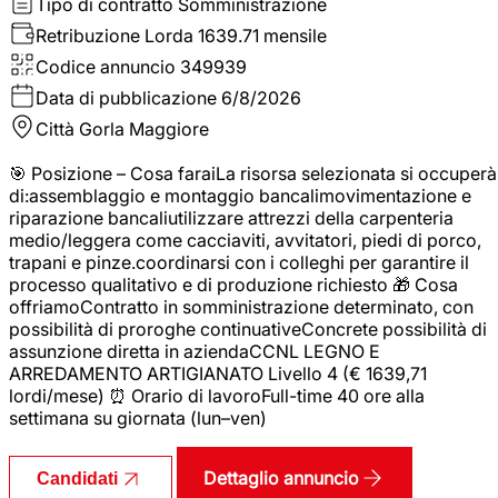
Tipo di contratto
Somministrazione
Retribuzione Lorda
1639.71 mensile
Codice annuncio
349939
Data di pubblicazione
6/8/2026
Città
Gorla Maggiore
🎯 Posizione – Cosa faraiLa risorsa selezionata si occuperà
di:assemblaggio e montaggio bancalimovimentazione e
riparazione bancaliutilizzare attrezzi della carpenteria
medio/leggera come cacciaviti, avvitatori, piedi di porco,
trapani e pinze.coordinarsi con i colleghi per garantire il
processo qualitativo e di produzione richiesto 🎁 Cosa
offriamoContratto in somministrazione determinato, con
possibilità di proroghe continuativeConcrete possibilità di
assunzione diretta in aziendaCCNL LEGNO E
ARREDAMENTO ARTIGIANATO Livello 4 (€ 1639,71
lordi/mese) ⏰ Orario di lavoroFull-time 40 ore alla
settimana su giornata (lun–ven)
Dettaglio annuncio
Candidati