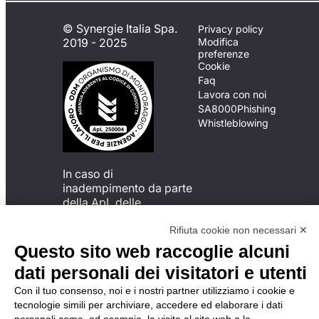
© Synergie Italia Spa.
Privacy policy
2019 - 2025
Modifica
preferenze
Cookie
Faq
Lavora con noi
SA8000
Phishing
Whistleblowing
In caso di
inadempimento da parte
della ApL delle
disposizioni
del Codice di Condotta, è
Rifiuta cookie non necessari ✕
possibile presentare un
Questo sito web raccoglie alcuni
reclamo
dati personali dei visitatori e utenti
all’Organismo di
Monitoraggio utilizzando
Con il tuo consenso, noi e i nostri partner utilizziamo i cookie e
una delle modalità
tecnologie simili per archiviare, accedere ed elaborare i dati
descritte al seguente