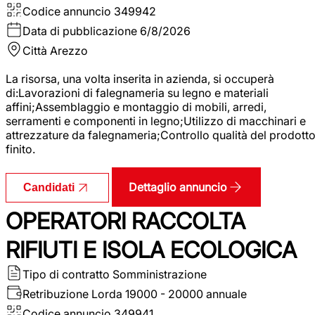
Codice annuncio
349942
Data di pubblicazione
6/8/2026
Città
Arezzo
La risorsa, una volta inserita in azienda, si occuperà
di:Lavorazioni di falegnameria su legno e materiali
affini;Assemblaggio e montaggio di mobili, arredi,
serramenti e componenti in legno;Utilizzo di macchinari e
attrezzature da falegnameria;Controllo qualità del prodott
finito.
Dettaglio annuncio
Candidati
OPERATORI RACCOLTA
RIFIUTI E ISOLA ECOLOGICA
Tipo di contratto
Somministrazione
Retribuzione Lorda
19000 - 20000 annuale
Codice annuncio
349941