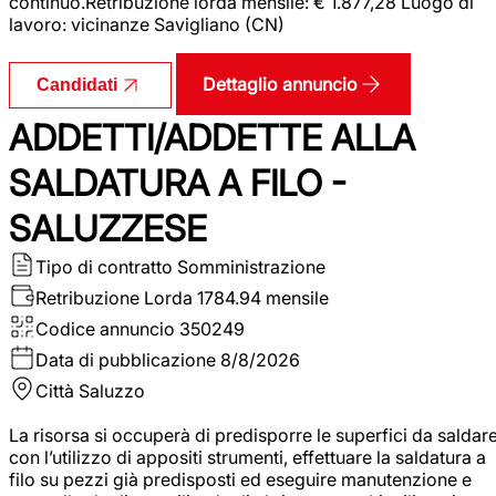
continuo.Retribuzione lorda mensile: € 1.877,28 Luogo di
lavoro: vicinanze Savigliano (CN)
Dettaglio annuncio
Candidati
ADDETTI/ADDETTE ALLA
SALDATURA A FILO -
SALUZZESE
Tipo di contratto
Somministrazione
Retribuzione Lorda
1784.94 mensile
Codice annuncio
350249
Data di pubblicazione
8/8/2026
Città
Saluzzo
La risorsa si occuperà di predisporre le superfici da saldar
con l’utilizzo di appositi strumenti, effettuare la saldatura a
filo su pezzi già predisposti ed eseguire manutenzione e