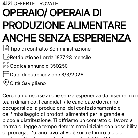
4121
OFFERTE TROVATE
OPERAIO/ OPERAIA DI
PRODUZIONE ALIMENTARE
ANCHE SENZA ESPERIENZA
Tipo di contratto
Somministrazione
Retribuzione Lorda
1877.28 mensile
Codice annuncio
350250
Data di pubblicazione
8/8/2026
Città
Savigliano
Cerchiamo risorse anche senza esperienza da inserire in u
team dinamico. I candidati / le candidate dovranno
occuparsi della produzione, del confezionamento e
dell'imballaggio di prodotti alimentari per la grande e
piccola distribuzione. Ti offriamo un contratto di lavoro a
norma di legge a tempo determinato iniziale con possibilità
di proroga. L'orario lavorativo è sui tre turni o a ciclo