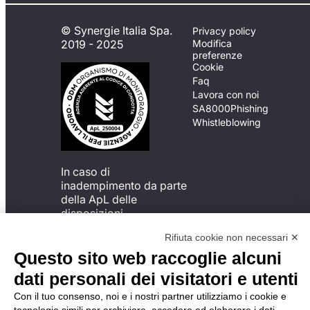
© Synergie Italia Spa.
Privacy policy
2019 - 2025
Modifica
preferenze
Cookie
Faq
Lavora con noi
SA8000
Phishing
Whistleblowing
In caso di
inadempimento da parte
della ApL delle
disposizioni
del Codice di Condotta, è
Rifiuta cookie non necessari ✕
possibile presentare un
reclamo
Questo sito web raccoglie alcuni
all’Organismo di
dati personali dei visitatori e utenti
Monitoraggio utilizzando
una delle modalità
Con il tuo consenso, noi e i nostri partner utilizziamo i cookie e