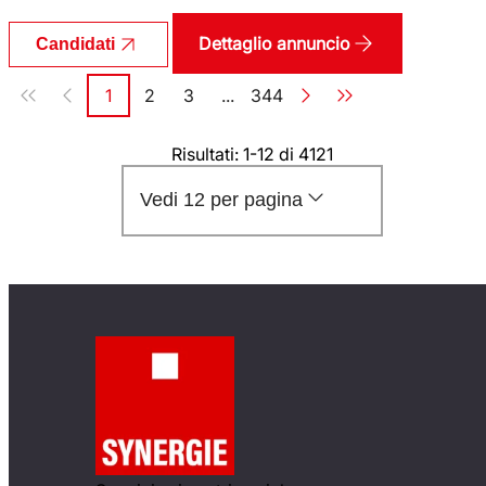
Dettaglio annuncio
Candidati
Paginazione
1
2
3
...
344
Pagina
Pagina
Pagina
Pagina
Risultati: 1-12 di 4121
Vedi 12 per pagina