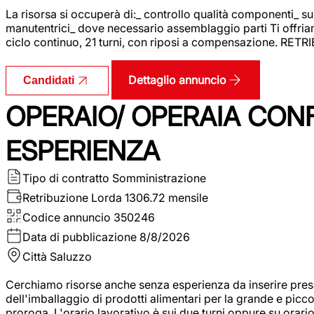
La risorsa si occuperà di:_ controllo qualità componenti_ s
manutentrici_ dove necessario assemblaggio parti Ti offriam
ciclo continuo, 21 turni, con riposi a compensazione. RET
Dettaglio annuncio
Candidati
OPERAIO/ OPERAIA CO
ESPERIENZA
Tipo di contratto
Somministrazione
Retribuzione Lorda
1306.72 mensile
Codice annuncio
350246
Data di pubblicazione
8/8/2026
Città
Saluzzo
Cerchiamo risorse anche senza esperienza da inserire pres
dell'imballaggio di prodotti alimentari per la grande e picco
proroga. L'orario lavorativo è sui due turni oppure su orar