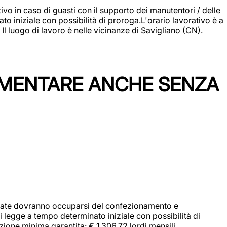
vo in caso di guasti con il supporto dei manutentori / delle
 iniziale con possibilità di proroga.L'orario lavorativo è a
luogo di lavoro è nelle vicinanze di Savigliano (CN).
IMENTARE ANCHE SENZA
didate dovranno occuparsi del confezionamento e
i legge a tempo determinato iniziale con possibilità di
zione minima garantita: € 1.306,72 lordi mensili