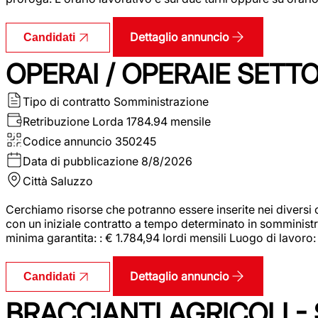
Dettaglio annuncio
Candidati
OPERAI / OPERAIE SET
Tipo di contratto
Somministrazione
Retribuzione Lorda
1784.94 mensile
Codice annuncio
350245
Data di pubblicazione
8/8/2026
Città
Saluzzo
Cerchiamo risorse che potranno essere inserite nei diversi 
con un iniziale contratto a tempo determinato in somministraz
minima garantita: : € 1.784,94 lordi mensili Luogo di lavoro
Dettaglio annuncio
Candidati
BRACCIANTI AGRICOLI -