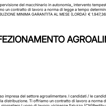
upervisione del macchinario in autonomia_ intervento tempesti
o un contratto di lavoro a norma di legge a tempo determinato
RIBUZIONE MINIMA GARANTITA AL MESE (LORDA): € 1.947,36 Il 
NFEZIONAMENTO AGROAL
so impresa del settore agroalimentare. I candidati / le can
la distribuzione. Ti offriamo un contratto di lavoro a norma d
io giornaliero.Luogo di lavoro: vicinanze Saluzzo (CN)Restibu