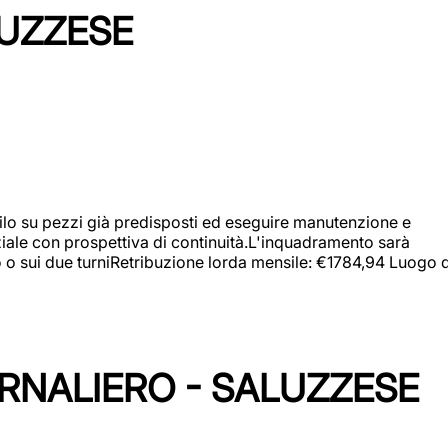
LUZZESE
a filo su pezzi già predisposti ed eseguire manutenzione e
iziale con prospettiva di continuità.L'inquadramento sarà
zo o sui due turniRetribuzione lorda mensile: €1784,94 Luogo d
ORNALIERO - SALUZZESE