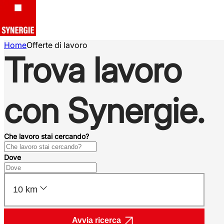
Home
Offerte di lavoro
Trova lavoro
con Synergie.
Che lavoro stai cercando?
Dove
10 km
Avvia ricerca