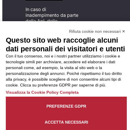
In caso di
inadempimento da parte
della ApL delle
disposizioni
Rifiuta cookie non necessari ✕
del Codice di Condotta, è
possibile presentare un
Questo sito web raccoglie alcuni
reclamo
dati personali dei visitatori e utenti
all’Organismo di
Monitoraggio utilizzando
Con il tuo consenso, noi e i nostri partner utilizziamo i cookie e
una delle modalità
tecnologie simili per archiviare, accedere ed elaborare i dati
descritte al seguente
personali come, ad esempio, la visita al sito web o la
indirizzo web
personalizzazione degli annunci. Poiché rispettiamo il tuo diritto
https://odm-
alla privacy, è possibile scegliere di non consentire alcuni tipi di
agenzielavoro.it/reclami/
.
cookie. Clicca su preferenze GDPR per saperne di più.
Visualizza la Cookie Policy Completa
PREFERENZE GDPR
ACCETTA NECESSARI