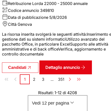
Retribuzione Lorda
22000 - 25000 annuale
Codice annuncio
349810
Data di pubblicazione
5/8/2026
Città
Genova
La risorsa inserita svolgerà le seguenti attività:Inserimento 
gestione dati su sistemi informaticiUtilizzo avanzato del
pacchetto Office, in particolare ExcelSupporto alle attività
amministrative e di back officeVerifica, aggiornamento e
controllo documentale
Dettaglio annuncio
Candidati
Paginazione
1
2
3
...
351
Pagina
Pagina
Pagina
Pagina
Risultati: 1-12 di 4208
Vedi 12 per pagina