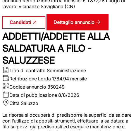
continuo.Retribuzione lorda mensile: € 1.877,28 Luogo di
lavoro: vicinanze Savigliano (CN)
Dettaglio annuncio
Candidati
ADDETTI/ADDETTE ALLA
SALDATURA A FILO -
SALUZZESE
Tipo di contratto
Somministrazione
Retribuzione Lorda
1784.94 mensile
Codice annuncio
350249
Data di pubblicazione
8/8/2026
Città
Saluzzo
La risorsa si occuperà di predisporre le superfici da saldar
con l’utilizzo di appositi strumenti, effettuare la saldatura a
filo su pezzi già predisposti ed eseguire manutenzione e