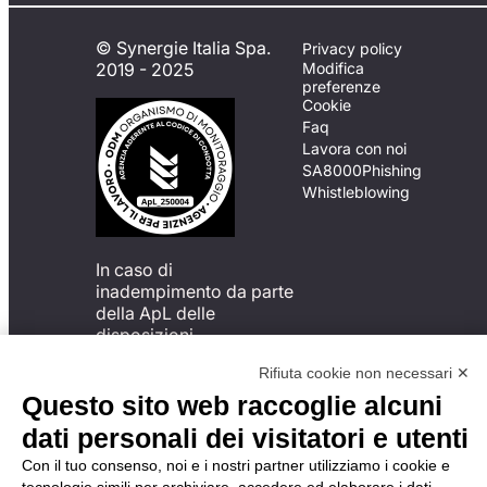
© Synergie Italia Spa.
Privacy policy
2019 - 2025
Modifica
preferenze
Cookie
Faq
Lavora con noi
SA8000
Phishing
Whistleblowing
In caso di
inadempimento da parte
della ApL delle
disposizioni
del Codice di Condotta, è
Rifiuta cookie non necessari ✕
possibile presentare un
reclamo
Questo sito web raccoglie alcuni
all’Organismo di
dati personali dei visitatori e utenti
Monitoraggio utilizzando
una delle modalità
Con il tuo consenso, noi e i nostri partner utilizziamo i cookie e