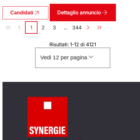
Dettaglio annuncio
Candidati
Paginazione
1
2
3
...
344
Pagina
Pagina
Pagina
Pagina
Risultati: 1-12 di 4121
Vedi 12 per pagina