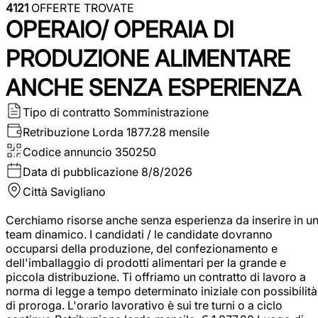
4121
OFFERTE TROVATE
OPERAIO/ OPERAIA DI
PRODUZIONE ALIMENTARE
ANCHE SENZA ESPERIENZA
Tipo di contratto
Somministrazione
Retribuzione Lorda
1877.28 mensile
Codice annuncio
350250
Data di pubblicazione
8/8/2026
Città
Savigliano
Cerchiamo risorse anche senza esperienza da inserire in u
team dinamico. I candidati / le candidate dovranno
occuparsi della produzione, del confezionamento e
dell'imballaggio di prodotti alimentari per la grande e
piccola distribuzione. Ti offriamo un contratto di lavoro a
norma di legge a tempo determinato iniziale con possibilità
di proroga. L'orario lavorativo è sui tre turni o a ciclo