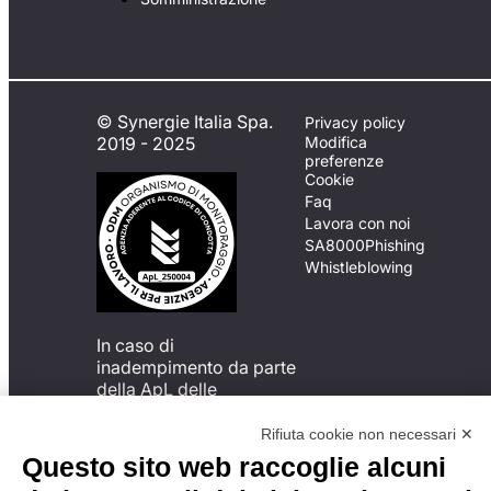
© Synergie Italia Spa.
Privacy policy
2019 - 2025
Modifica
preferenze
Cookie
Faq
Lavora con noi
SA8000
Phishing
Whistleblowing
In caso di
inadempimento da parte
della ApL delle
disposizioni
del Codice di Condotta, è
Rifiuta cookie non necessari ✕
possibile presentare un
Questo sito web raccoglie alcuni
reclamo