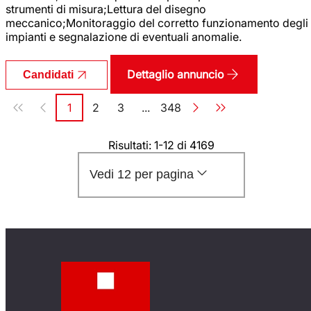
strumenti di misura;Lettura del disegno
meccanico;Monitoraggio del corretto funzionamento degli
impianti e segnalazione di eventuali anomalie.
Dettaglio annuncio
Candidati
Paginazione
1
2
3
...
348
Pagina
Pagina
Pagina
Pagina
Risultati: 1-12 di 4169
Vedi 12 per pagina