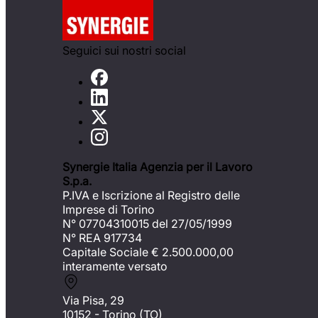
Seguici sui nostri social
Synergie Italia Agenzia per il Lavoro
S.p.a.
P.IVA e Iscrizione al Registro delle
Imprese di Torino
N° 07704310015 del 27/05/1999
N° REA 917734
Capitale Sociale €
2.500.000,00
interamente versato
Via Pisa, 29
10152 - Torino (TO)