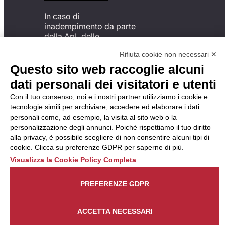
In caso di
inadempimento da parte
della ApL delle
disposizioni
Rifiuta cookie non necessari ✕
del Codice di Condotta, è
possibile presentare un
Questo sito web raccoglie alcuni
reclamo
dati personali dei visitatori e utenti
all’Organismo di
Monitoraggio utilizzando
Con il tuo consenso, noi e i nostri partner utilizziamo i cookie e
una delle modalità
tecnologie simili per archiviare, accedere ed elaborare i dati
descritte al seguente
personali come, ad esempio, la visita al sito web o la
indirizzo web
personalizzazione degli annunci. Poiché rispettiamo il tuo diritto
https://odm-
alla privacy, è possibile scegliere di non consentire alcuni tipi di
agenzielavoro.it/reclami/
.
cookie. Clicca su preferenze GDPR per saperne di più.
Visualizza la Cookie Policy Completa
PREFERENZE GDPR
ACCETTA NECESSARI