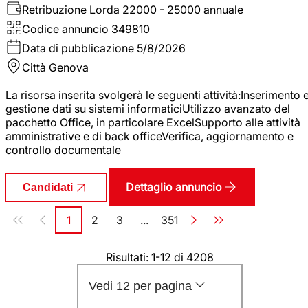
Retribuzione Lorda
22000 - 25000 annuale
Codice annuncio
349810
Data di pubblicazione
5/8/2026
Città
Genova
La risorsa inserita svolgerà le seguenti attività:Inserimento 
gestione dati su sistemi informaticiUtilizzo avanzato del
pacchetto Office, in particolare ExcelSupporto alle attività
amministrative e di back officeVerifica, aggiornamento e
controllo documentale
Dettaglio annuncio
Candidati
Paginazione
1
2
3
...
351
Pagina
Pagina
Pagina
Pagina
Risultati: 1-12 di 4208
Vedi 12 per pagina