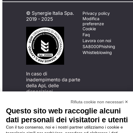
© Synergie Italia Spa.
Privacy policy
2019 - 2025
Modifica
preferenze
Cookie
Faq
Lavora con noi
SA8000
Phishing
Whistleblowing
In caso di
inadempimento da parte
della ApL delle
disposizioni
del Codice di Condotta, è
Rifiuta cookie non necessari ✕
possibile presentare un
reclamo
Questo sito web raccoglie alcuni
all’Organismo di
dati personali dei visitatori e utenti
Monitoraggio utilizzando
una delle modalità
Con il tuo consenso, noi e i nostri partner utilizziamo i cookie e