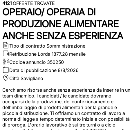
4121
OFFERTE TROVATE
OPERAIO/ OPERAIA DI
PRODUZIONE ALIMENTARE
ANCHE SENZA ESPERIENZA
Tipo di contratto
Somministrazione
Retribuzione Lorda
1877.28 mensile
Codice annuncio
350250
Data di pubblicazione
8/8/2026
Città
Savigliano
Cerchiamo risorse anche senza esperienza da inserire in u
team dinamico. I candidati / le candidate dovranno
occuparsi della produzione, del confezionamento e
dell'imballaggio di prodotti alimentari per la grande e
piccola distribuzione. Ti offriamo un contratto di lavoro a
norma di legge a tempo determinato iniziale con possibilità
di proroga. L'orario lavorativo è sui tre turni o a ciclo