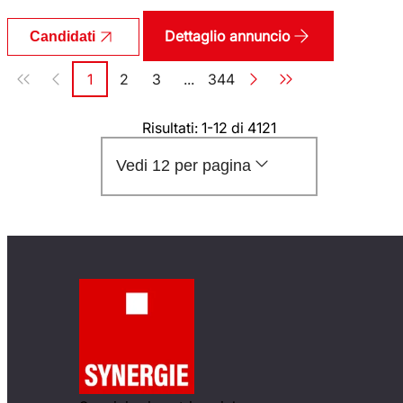
Dettaglio annuncio
Candidati
Paginazione
1
2
3
...
344
Pagina
Pagina
Pagina
Pagina
Risultati: 1-12 di 4121
Vedi 12 per pagina