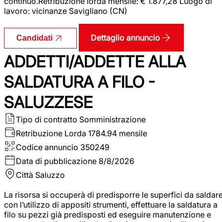
continuo.Retribuzione lorda mensile: € 1.877,28 Luogo di
lavoro: vicinanze Savigliano (CN)
Dettaglio annuncio
Candidati
ADDETTI/ADDETTE ALLA
SALDATURA A FILO -
SALUZZESE
Tipo di contratto
Somministrazione
Retribuzione Lorda
1784.94 mensile
Codice annuncio
350249
Data di pubblicazione
8/8/2026
Città
Saluzzo
La risorsa si occuperà di predisporre le superfici da saldar
con l’utilizzo di appositi strumenti, effettuare la saldatura a
filo su pezzi già predisposti ed eseguire manutenzione e