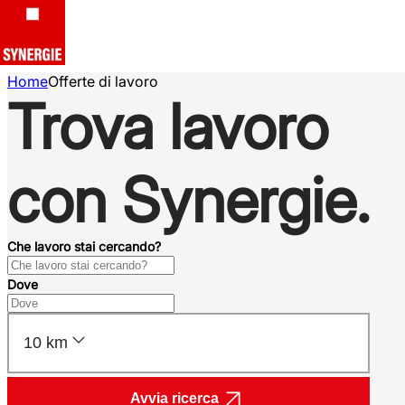
Home
Offerte di lavoro
Trova lavoro
con Synergie.
Che lavoro stai cercando?
Dove
10 km
Avvia ricerca