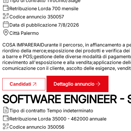
Tipo di contratto
Tirocinio/Stage
Retribuzione Lorda
700 mensile
Codice annuncio
350057
Data di pubblicazione
7/8/2026
Città
Palermo
COSA IMPARERAIDurante il percorso, in affiancamento a pers
riordino della merce;esposizione dei prodotti e verifica dei 
a barre e POS;gestione delle diverse modalità di pagamento;
ricevimento all'esposizione e alla vendita;applicazione dell
comunicazione con il cliente, ascolto delle esigenze, vendit
Dettaglio annuncio
Candidati
SOFTWARE ENGINEER - 
Tipo di contratto
Tempo indeterminato
Retribuzione Lorda
35000 - 462000 annuale
Codice annuncio
350056