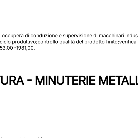
 si occuperà di:conduzione e supervisione di macchinari indust
clo produttivo;controllo qualità del prodotto finito;verifica 
753,00 -1981,00.
URA - MINUTERIE METAL