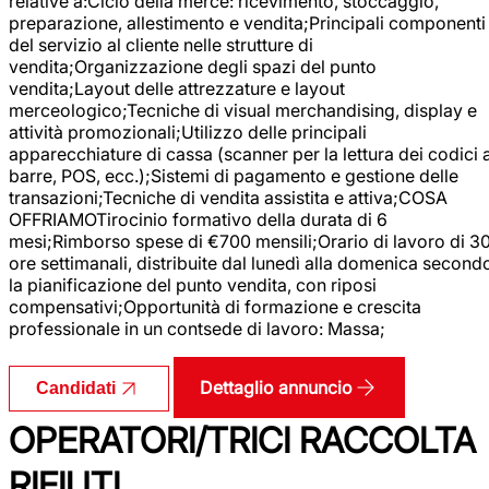
relative a:Ciclo della merce: ricevimento, stoccaggio,
preparazione, allestimento e vendita;Principali componenti
del servizio al cliente nelle strutture di
vendita;Organizzazione degli spazi del punto
vendita;Layout delle attrezzature e layout
merceologico;Tecniche di visual merchandising, display e
attività promozionali;Utilizzo delle principali
apparecchiature di cassa (scanner per la lettura dei codici 
barre, POS, ecc.);Sistemi di pagamento e gestione delle
transazioni;Tecniche di vendita assistita e attiva;COSA
OFFRIAMOTirocinio formativo della durata di 6
mesi;Rimborso spese di €700 mensili;Orario di lavoro di 3
ore settimanali, distribuite dal lunedì alla domenica second
la pianificazione del punto vendita, con riposi
compensativi;Opportunità di formazione e crescita
professionale in un contsede di lavoro: Massa;
Dettaglio annuncio
Candidati
OPERATORI/TRICI RACCOLTA
RIFIUTI