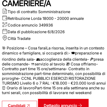
CAMERIERE/A
Tipo di contratto
Somministrazione
Retribuzione Lorda
18000 - 20000 annuale
Codice annuncio
349936
Data di pubblicazione
6/8/2026
Città
Tradate
🎯 Posizione – Cosa faraiLa risorsa, inserita in un contesto
dinamico e famigliare, si occuperà di:- 🍽️preparazione e
riordino della sala- 👥accoglienza della clientela- 🍕presa
delle comande- 🍴servizio al tavolo 🎁 Cosa offriamo-
Contratto part time 15 ore/settimana- Contratto in
somministrazione part-time determinato, con possibilità di
proroghe- CCNL PUBBLICI ESERCIZI RISTORAZIONE
TURISMO Livello 6 o 7 RAL : €18.000 - €20.000 lordi annui
⏰ Orario di lavoroPart-time 15 ore alla settimana anche su
turni serali, con possibilità di lavorare nel weekend
Dettaglio annuncio
Candidati