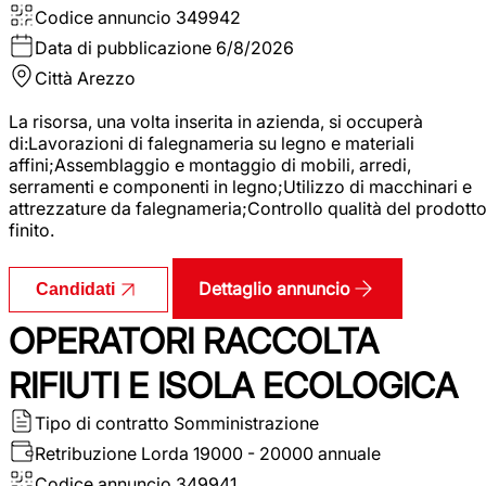
Codice annuncio
349942
Data di pubblicazione
6/8/2026
Città
Arezzo
La risorsa, una volta inserita in azienda, si occuperà
di:Lavorazioni di falegnameria su legno e materiali
affini;Assemblaggio e montaggio di mobili, arredi,
serramenti e componenti in legno;Utilizzo di macchinari e
attrezzature da falegnameria;Controllo qualità del prodott
finito.
Dettaglio annuncio
Candidati
OPERATORI RACCOLTA
RIFIUTI E ISOLA ECOLOGICA
Tipo di contratto
Somministrazione
Retribuzione Lorda
19000 - 20000 annuale
Codice annuncio
349941