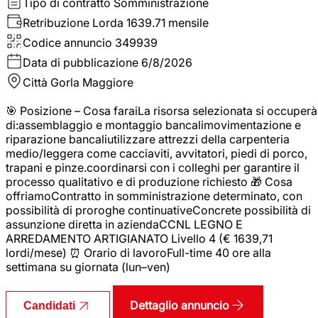
Tipo di contratto
Somministrazione
Retribuzione Lorda
1639.71 mensile
Codice annuncio
349939
Data di pubblicazione
6/8/2026
Città
Gorla Maggiore
🎯 Posizione – Cosa faraiLa risorsa selezionata si occuperà
di:assemblaggio e montaggio bancalimovimentazione e
riparazione bancaliutilizzare attrezzi della carpenteria
medio/leggera come cacciaviti, avvitatori, piedi di porco,
trapani e pinze.coordinarsi con i colleghi per garantire il
processo qualitativo e di produzione richiesto 🎁 Cosa
offriamoContratto in somministrazione determinato, con
possibilità di proroghe continuativeConcrete possibilità di
assunzione diretta in aziendaCCNL LEGNO E
ARREDAMENTO ARTIGIANATO Livello 4 (€ 1639,71
lordi/mese) ⏰ Orario di lavoroFull-time 40 ore alla
settimana su giornata (lun–ven)
Dettaglio annuncio
Candidati