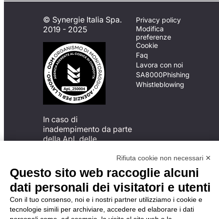
© Synergie Italia Spa.
Privacy policy
2019 - 2025
Modifica
preferenze
Cookie
Faq
Lavora con noi
SA8000
Phishing
Whistleblowing
In caso di
inadempimento da parte
della ApL delle
disposizioni
del Codice di Condotta, è
Rifiuta cookie non necessari ✕
possibile presentare un
Questo sito web raccoglie alcuni
reclamo
dati personali dei visitatori e utenti
all’Organismo di
Monitoraggio utilizzando
Con il tuo consenso, noi e i nostri partner utilizziamo i cookie e
una delle modalità
tecnologie simili per archiviare, accedere ed elaborare i dati
descritte al seguente