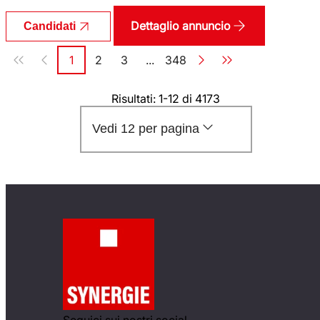
Dettaglio annuncio
Candidati
Paginazione
1
2
3
...
348
Pagina
Pagina
Pagina
Pagina
Risultati: 1-12 di 4173
Vedi 12 per pagina