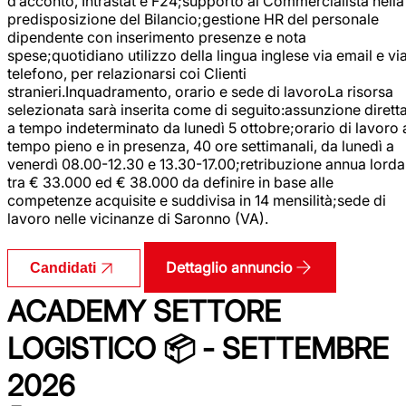
d’acconto, Intrastat e F24;supporto al Commercialista nella
predisposizione del Bilancio;gestione HR del personale
dipendente con inserimento presenze e nota
spese;quotidiano utilizzo della lingua inglese via email e vi
telefono, per relazionarsi coi Clienti
stranieri.Inquadramento, orario e sede di lavoroLa risorsa
selezionata sarà inserita come di seguito:assunzione dirett
a tempo indeterminato da lunedì 5 ottobre;orario di lavoro 
tempo pieno e in presenza, 40 ore settimanali, da lunedì a
venerdì 08.00-12.30 e 13.30-17.00;retribuzione annua lorda
tra € 33.000 ed € 38.000 da definire in base alle
competenze acquisite e suddivisa in 14 mensilità;sede di
lavoro nelle vicinanze di Saronno (VA).
Dettaglio annuncio
Candidati
ACADEMY SETTORE
LOGISTICO 📦 - SETTEMBRE
2026