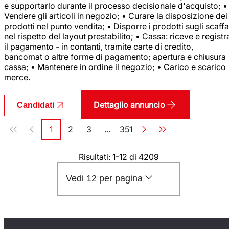
e supportarlo durante il processo decisionale d'acquisto; •
Vendere gli articoli in negozio; • Curare la disposizione dei
prodotti nel punto vendita; • Disporre i prodotti sugli scaffa
nel rispetto del layout prestabilito; • Cassa: riceve e registr
il pagamento - in contanti, tramite carte di credito,
bancomat o altre forme di pagamento; apertura e chiusura
cassa; • Mantenere in ordine il negozio; • Carico e scarico
merce.
Dettaglio annuncio
Candidati
Paginazione
1
2
3
...
351
Pagina
Pagina
Pagina
Pagina
Risultati: 1-12 di 4209
Vedi 12 per pagina