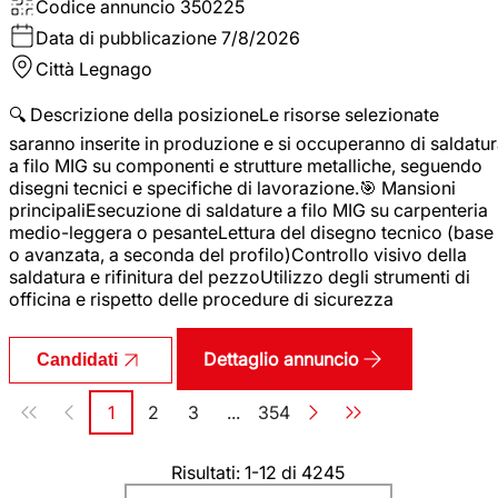
Codice annuncio
350225
Data di pubblicazione
7/8/2026
Città
Legnago
🔍 Descrizione della posizioneLe risorse selezionate
saranno inserite in produzione e si occuperanno di saldatu
a filo MIG su componenti e strutture metalliche, seguendo
disegni tecnici e specifiche di lavorazione.🎯 Mansioni
principaliEsecuzione di saldature a filo MIG su carpenteria
medio-leggera o pesanteLettura del disegno tecnico (base
o avanzata, a seconda del profilo)Controllo visivo della
saldatura e rifinitura del pezzoUtilizzo degli strumenti di
officina e rispetto delle procedure di sicurezza
Dettaglio annuncio
Candidati
Paginazione
1
2
3
...
354
Pagina
Pagina
Pagina
Pagina
Risultati: 1-12 di 4245