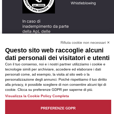
Whistleblowing
In caso di
inadempimento da parte
della ApL delle
disposizioni
del Codice di Condotta, è
Rifiuta cookie non necessari ✕
possibile presentare un
Questo sito web raccoglie alcuni
reclamo
dati personali dei visitatori e utenti
all’Organismo di
Monitoraggio utilizzando
Con il tuo consenso, noi e i nostri partner utilizziamo i cookie e
una delle modalità
tecnologie simili per archiviare, accedere ed elaborare i dati
descritte al seguente
personali come, ad esempio, la visita al sito web o la
indirizzo web
personalizzazione degli annunci. Poiché rispettiamo il tuo diritto
https://odm-
alla privacy, è possibile scegliere di non consentire alcuni tipi di
agenzielavoro.it/reclami/
.
cookie. Clicca su preferenze GDPR per saperne di più.
Visualizza la Cookie Policy Completa
PREFERENZE GDPR