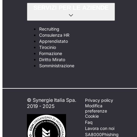
SERVIZI PER LE AZIENDE
Recruiting
Consulenza HR
Apprendistato
Tirocinio
Formazione
Diritto Mirato
Somministrazione
© Synergie Italia Spa.
Privacy policy
2019 - 2025
Modifica
preferenze
Cookie
Faq
Lavora con noi
SA8000
Phishing