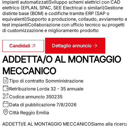
impianti automatizzatiSviluppo schemi elettrici con CAD
elettrico (EPLAN, SPAC, SEE Electrical o similari)Gestione
distinte base (BOM) e codifiche tramite ERP (SAP o
equivalenti)Supporto a produzione, collaudo, avviamento 
test impiantiCollaborazione con ufficio tecnico su progetti
di customizzazione e miglioramento prodotto
Dettaglio annuncio
Candidati
ADDETTA/O AL MONTAGGIO
MECCANICO
Tipo di contratto
Somministrazione
Retribuzione Lorda
32 - 35 annuale
Codice annuncio
350235
Data di pubblicazione
7/8/2026
Città
Reggio Emilia
ADDETTI/E AL MONTAGGIO MECCANICOSiamo alla ricerc