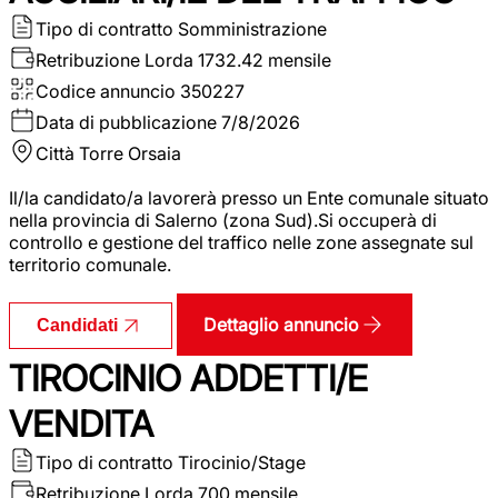
Tipo di contratto
Somministrazione
Retribuzione Lorda
1732.42 mensile
Codice annuncio
350227
Data di pubblicazione
7/8/2026
Città
Torre Orsaia
Il/la candidato/a lavorerà presso un Ente comunale situato
nella provincia di Salerno (zona Sud).Si occuperà di
controllo e gestione del traffico nelle zone assegnate sul
territorio comunale.
Dettaglio annuncio
Candidati
TIROCINIO ADDETTI/E
VENDITA
Tipo di contratto
Tirocinio/Stage
Retribuzione Lorda
700 mensile