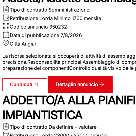
Tipo di contratto
Somministrazione
Retribuzione Lorda
Minimo 1700 mensile
Codice annuncio
350232
Data di pubblicazione
7/8/2026
Città
Angiari
La risorsa selezionata si occuperà di attività di assemblag
precisione.Responsabilità principaliAssemblaggio di compone
preparazione dei componentiControllo qualità visivo delle p
Dettaglio annuncio
Candidati
ADDETTO/A ALLA PIANIF
IMPIANTISTICA
Tipo di contratto
Da definire – valutare
Retribuzione Lorda
23000 - 27000 annuale