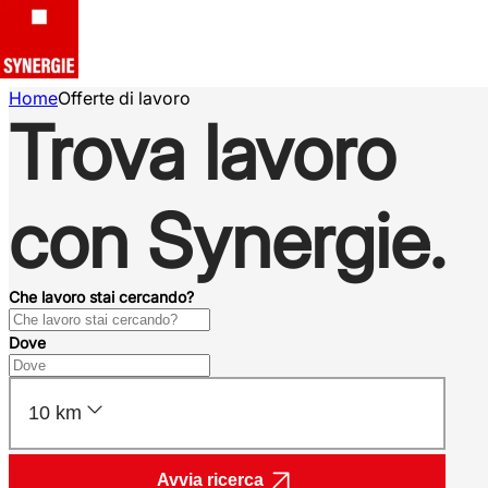
Home
Offerte di lavoro
Trova lavoro
con Synergie.
Che lavoro stai cercando?
Dove
10 km
Avvia ricerca