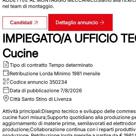
nel team di montaggio.
Dettaglio annuncio
Candidati
IMPIEGATO/A UFFICIO TEC
Cucine
Tipo di contratto
Tempo determinato
Retribuzione Lorda
Minimo 1981 mensile
Codice annuncio
350234
Data di pubblicazione
7/8/2026
Città
Santo Stino di Livenza
Attività principali:Disegno tecnico e sviluppo delle commes
cucine fuori misura;Supporto quotidiano alla produzione p
aggiornamento di materie prime, semilavorati ed elettrodom
produzione;Collaborazione continua con i reparti produttivi 
produzione. Retribuzione lorda mensile a partire da € 1981,