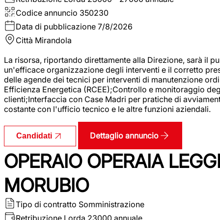
Codice annuncio
350230
Data di pubblicazione
7/8/2026
Città
Mirandola
La risorsa, riportando direttamente alla Direzione, sarà il pu
un'efficace organizzazione degli interventi e il corretto pr
delle agende dei tecnici per interventi di manutenzione ord
Efficienza Energetica (RCEE);Controllo e monitoraggio degli
clienti;Interfaccia con Case Madri per pratiche di avviamen
costante con l'ufficio tecnico e le altre funzioni aziendali.
Dettaglio annuncio
Candidati
OPERAIO OPERAIA LEGGE
MORUBIO
Tipo di contratto
Somministrazione
Retribuzione Lorda
23000 annuale