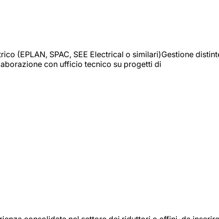
trico (EPLAN, SPAC, SEE Electrical o similari)Gestione distint
borazione con ufficio tecnico su progetti di
onsolidata nel settore dei riduttori o affini, da inserir