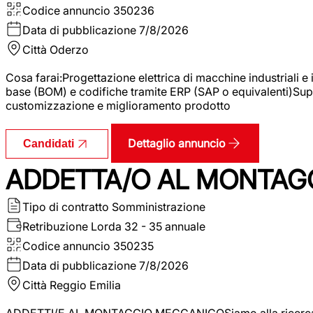
Codice annuncio
350236
Data di pubblicazione
7/8/2026
Città
Oderzo
Cosa farai:Progettazione elettrica di macchine industriali e
base (BOM) e codifiche tramite ERP (SAP o equivalenti)Supp
customizzazione e miglioramento prodotto
Dettaglio annuncio
Candidati
ADDETTA/O AL MONTAG
Tipo di contratto
Somministrazione
Retribuzione Lorda
32 - 35 annuale
Codice annuncio
350235
Data di pubblicazione
7/8/2026
Città
Reggio Emilia
ADDETTI/E AL MONTAGGIO MECCANICOSiamo alla ricerca di un