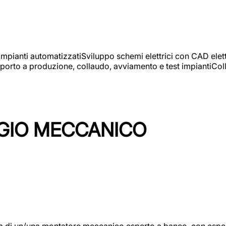
 impianti automatizzatiSviluppo schemi elettrici con CAD elet
orto a produzione, collaudo, avviamento e test impiantiColla
GIO MECCANICO
/una montatore meccanico esperto a banco, con esperienza c