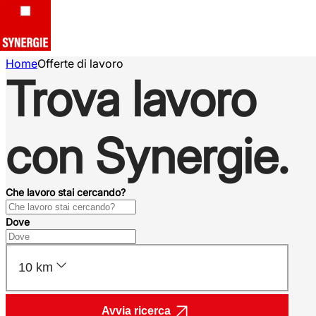
Home
Offerte di lavoro
Trova lavoro
con Synergie.
Che lavoro stai cercando?
Dove
10 km
Avvia ricerca