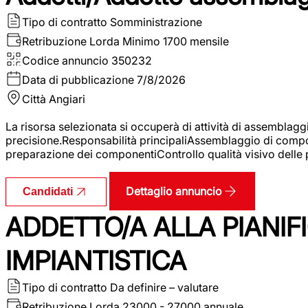
Tipo di contratto
Somministrazione
Retribuzione Lorda
Minimo 1700 mensile
Codice annuncio
350232
Data di pubblicazione
7/8/2026
Città
Angiari
La risorsa selezionata si occuperà di attività di assemblag
precisione.Responsabilità principaliAssemblaggio di compone
preparazione dei componentiControllo qualità visivo delle p
Dettaglio annuncio
Candidati
ADDETTO/A ALLA PIANIF
IMPIANTISTICA
Tipo di contratto
Da definire – valutare
Retribuzione Lorda
23000 - 27000 annuale