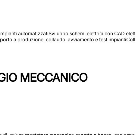
 impianti automatizzatiSviluppo schemi elettrici con CAD elet
orto a produzione, collaudo, avviamento e test impiantiColla
GIO MECCANICO
/una montatore meccanico esperto a banco, con esperienza c