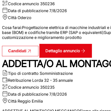
Codice annuncio
350236
Data di pubblicazione
7/8/2026
Città
Oderzo
Cosa farai:Progettazione elettrica di macchine industriali e
base (BOM) e codifiche tramite ERP (SAP o equivalenti)Supp
customizzazione e miglioramento prodotto
Dettaglio annuncio
Candidati
ADDETTA/O AL MONTAG
Tipo di contratto
Somministrazione
Retribuzione Lorda
32 - 35 annuale
Codice annuncio
350235
Data di pubblicazione
7/8/2026
Città
Reggio Emilia
ADDETTI/E AL MONTAGGIO MECCANICOSiamo alla ricerca di un