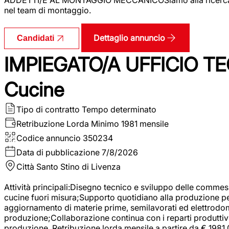
nel team di montaggio.
Dettaglio annuncio
Candidati
IMPIEGATO/A UFFICIO TEC
Cucine
Tipo di contratto
Tempo determinato
Retribuzione Lorda
Minimo 1981 mensile
Codice annuncio
350234
Data di pubblicazione
7/8/2026
Città
Santo Stino di Livenza
Attività principali:Disegno tecnico e sviluppo delle commes
cucine fuori misura;Supporto quotidiano alla produzione p
aggiornamento di materie prime, semilavorati ed elettrodom
produzione;Collaborazione continua con i reparti produttivi 
produzione. Retribuzione lorda mensile a partire da € 1981,