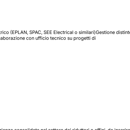
trico (EPLAN, SPAC, SEE Electrical o similari)Gestione distint
borazione con ufficio tecnico su progetti di
onsolidata nel settore dei riduttori o affini, da inserir