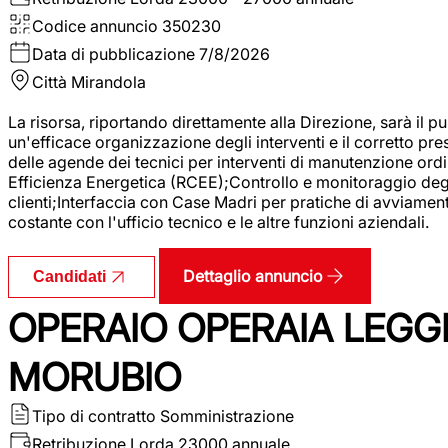
Codice annuncio
350230
Data di pubblicazione
7/8/2026
Città
Mirandola
La risorsa, riportando direttamente alla Direzione, sarà il pu
un'efficace organizzazione degli interventi e il corretto pr
delle agende dei tecnici per interventi di manutenzione ord
Efficienza Energetica (RCEE);Controllo e monitoraggio degli
clienti;Interfaccia con Case Madri per pratiche di avviamen
costante con l'ufficio tecnico e le altre funzioni aziendali.
Dettaglio annuncio
Candidati
OPERAIO OPERAIA LEGGE
MORUBIO
Tipo di contratto
Somministrazione
Retribuzione Lorda
23000 annuale