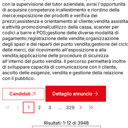
con la supervisione del tutor aziendale, avrai l'opportunità
di acquisire competenze in:allestimento e riordino della
merce;esposizione dei prodotti e verifica dei
prezzi;assistenza e orientamento al cliente;vendita assistita
e attività promozionali;utilizzo della cassa, scanner per
codici a barre e POS;gestione delle diverse modalità di
pagamento;registrazione delle vendite;organizzazione
degli spazi e dei reparti del punto vendita;gestione del cicl
delle merci, dal ricevimento all'esposizione e alla
vendita;applicazione delle procedure di sicurezza
all'interno del punto vendita. Il percorso permetterà inoltre
di sviluppare capacità di comunicazione con il cliente,
ascolto delle esigenze, vendita e gestione della relazione
con il pubblico.
Dettaglio annuncio
Candidati
Paginazione
1
2
3
...
329
Pagina
Pagina
Pagina
Pagina
Risultati: 1-12 di 3948