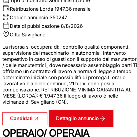
Tipo di contratto
Somministrazione
Retribuzione Lorda
1947.36 mensile
Codice annuncio
350247
Data di pubblicazione
8/8/2026
Città
Savigliano
La risorsa si occuperà di:_ controllo qualità componenti_
supervisione del macchinario in autonomia_ intervento
tempestivo in caso di guasti con il supporto dei manutentor
/ delle manutentrici_ dove necessario assemblaggio parti T
offriamo un contratto di lavoro a norma di legge a tempo
determinato iniziale con possibilità di proroga.L'orario
lavorativo è a ciclo continuo, 21 turni, con riposi a
compensazione. RETRIBUZIONE MINIMA GARANTITA AL
MESE (LORDA): € 1.947,36 Il luogo di lavoro è nelle
vicinanze di Savigliano (CN).
Dettaglio annuncio
Candidati
OPERAIO/ OPERAIA