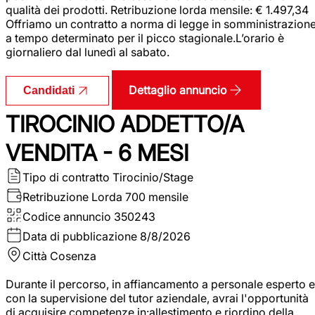
qualità dei prodotti. Retribuzione lorda mensile: € 1.497,34
Offriamo un contratto a norma di legge in somministrazion
a tempo determinato per il picco stagionale.L’orario è
giornaliero dal lunedì al sabato.
Dettaglio annuncio
Candidati
TIROCINIO ADDETTO/A
VENDITA - 6 MESI
Tipo di contratto
Tirocinio/Stage
Retribuzione Lorda
700 mensile
Codice annuncio
350243
Data di pubblicazione
8/8/2026
Città
Cosenza
Durante il percorso, in affiancamento a personale esperto e
con la supervisione del tutor aziendale, avrai l'opportunità
di acquisire competenze in:allestimento e riordino della