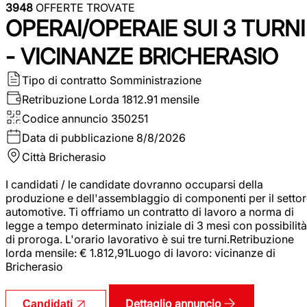
3948
OFFERTE TROVATE
OPERAI/OPERAIE SUI 3 TURNI
- VICINANZE BRICHERASIO
Tipo di contratto
Somministrazione
Retribuzione Lorda
1812.91 mensile
Codice annuncio
350251
Data di pubblicazione
8/8/2026
Città
Bricherasio
I candidati / le candidate dovranno occuparsi della
produzione e dell'assemblaggio di componenti per il setto
automotive. Ti offriamo un contratto di lavoro a norma di
legge a tempo determinato iniziale di 3 mesi con possibilità
di proroga. L'orario lavorativo è sui tre turni.Retribuzione
lorda mensile: € 1.812,91Luogo di lavoro: vicinanze di
Bricherasio
Dettaglio annuncio
Candidati