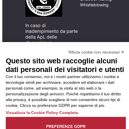
Whistleblowing
In caso di
inadempimento da parte
della ApL delle
disposizioni
del Codice di Condotta, è
Rifiuta cookie non necessari ✕
possibile presentare un
Questo sito web raccoglie alcuni
reclamo
all’Organismo di
dati personali dei visitatori e utenti
Monitoraggio utilizzando
Con il tuo consenso, noi e i nostri partner utilizziamo i cookie e
una delle modalità
tecnologie simili per archiviare, accedere ed elaborare i dati
descritte al seguente
personali come, ad esempio, la visita al sito web o la
indirizzo web
personalizzazione degli annunci. Poiché rispettiamo il tuo diritto
https://odm-
alla privacy, è possibile scegliere di non consentire alcuni tipi di
agenzielavoro.it/reclami/
.
cookie. Clicca su preferenze GDPR per saperne di più.
Visualizza la Cookie Policy Completa
PREFERENZE GDPR