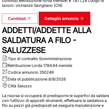
continuo.Retribuzione lorda mensile: € 1.877,28 Luogo di
lavoro: vicinanze Savigliano (CN)
Dettaglio annuncio
Candidati
ADDETTI/ADDETTE ALLA
SALDATURA A FILO -
SALUZZESE
Tipo di contratto
Somministrazione
Retribuzione Lorda
1784.94 mensile
Codice annuncio
350249
Data di pubblicazione
8/8/2026
Città
Saluzzo
La risorsa si occuperà di predisporre le superfici da saldar
con l’utilizzo di appositi strumenti, effettuare la saldatura a
filo su pezzi già predisposti ed eseguire manutenzione e