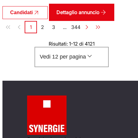
Dettaglio annuncio
Candidati
Paginazione
1
2
3
...
344
Pagina
Pagina
Pagina
Pagina
Risultati: 1-12 di 4121
Vedi 12 per pagina