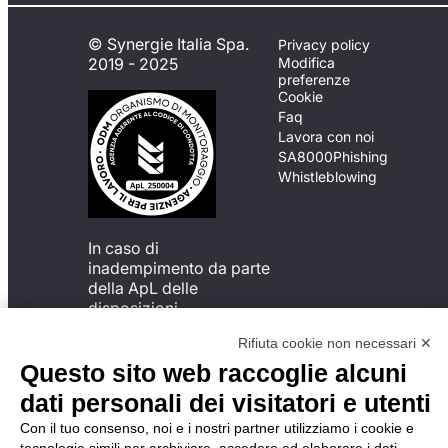
© Synergie Italia Spa.
Privacy policy
2019 - 2025
Modifica
preferenze
Cookie
Faq
Lavora con noi
SA8000
Phishing
Whistleblowing
In caso di
inadempimento da parte
della ApL delle
disposizioni
del Codice di Condotta, è
Rifiuta cookie non necessari ✕
possibile presentare un
reclamo
Questo sito web raccoglie alcuni
all’Organismo di
dati personali dei visitatori e utenti
Monitoraggio utilizzando
una delle modalità
Con il tuo consenso, noi e i nostri partner utilizziamo i cookie e