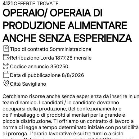
4121
OFFERTE TROVATE
OPERAIO/ OPERAIA DI
PRODUZIONE ALIMENTARE
ANCHE SENZA ESPERIENZA
Tipo di contratto
Somministrazione
Retribuzione Lorda
1877.28 mensile
Codice annuncio
350250
Data di pubblicazione
8/8/2026
Città
Savigliano
Cerchiamo risorse anche senza esperienza da inserire in u
team dinamico. I candidati / le candidate dovranno
occuparsi della produzione, del confezionamento e
dell'imballaggio di prodotti alimentari per la grande e
piccola distribuzione. Ti offriamo un contratto di lavoro a
norma di legge a tempo determinato iniziale con possibilità
di proroga. L'orario lavorativo è sui tre turni o a ciclo