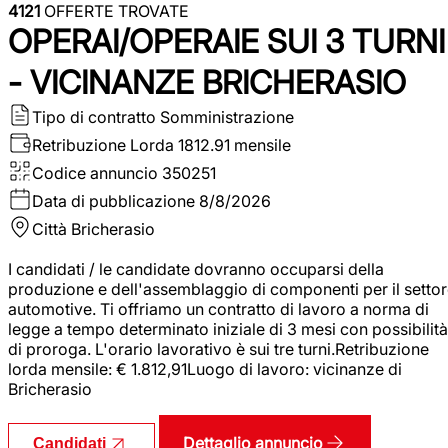
4121
OFFERTE TROVATE
OPERAI/OPERAIE SUI 3 TURNI
- VICINANZE BRICHERASIO
Tipo di contratto
Somministrazione
Retribuzione Lorda
1812.91 mensile
Codice annuncio
350251
Data di pubblicazione
8/8/2026
Città
Bricherasio
I candidati / le candidate dovranno occuparsi della
produzione e dell'assemblaggio di componenti per il setto
automotive. Ti offriamo un contratto di lavoro a norma di
legge a tempo determinato iniziale di 3 mesi con possibilità
di proroga. L'orario lavorativo è sui tre turni.Retribuzione
lorda mensile: € 1.812,91Luogo di lavoro: vicinanze di
Bricherasio
Dettaglio annuncio
Candidati