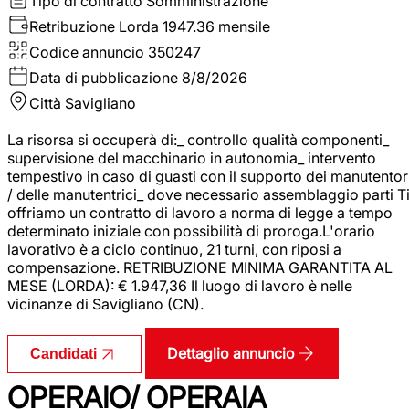
Tipo di contratto
Somministrazione
Retribuzione Lorda
1947.36 mensile
Codice annuncio
350247
Data di pubblicazione
8/8/2026
Città
Savigliano
La risorsa si occuperà di:_ controllo qualità componenti_
supervisione del macchinario in autonomia_ intervento
tempestivo in caso di guasti con il supporto dei manutentor
/ delle manutentrici_ dove necessario assemblaggio parti T
offriamo un contratto di lavoro a norma di legge a tempo
determinato iniziale con possibilità di proroga.L'orario
lavorativo è a ciclo continuo, 21 turni, con riposi a
compensazione. RETRIBUZIONE MINIMA GARANTITA AL
MESE (LORDA): € 1.947,36 Il luogo di lavoro è nelle
vicinanze di Savigliano (CN).
Dettaglio annuncio
Candidati
OPERAIO/ OPERAIA