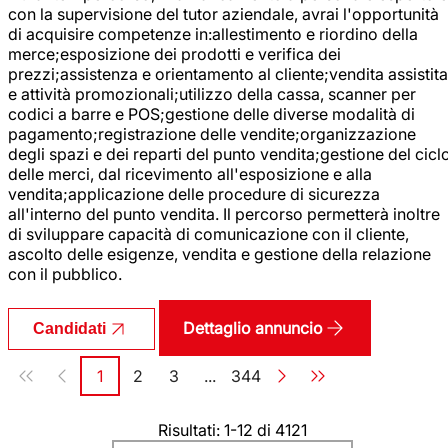
con la supervisione del tutor aziendale, avrai l'opportunità
di acquisire competenze in:allestimento e riordino della
merce;esposizione dei prodotti e verifica dei
prezzi;assistenza e orientamento al cliente;vendita assistita
e attività promozionali;utilizzo della cassa, scanner per
codici a barre e POS;gestione delle diverse modalità di
pagamento;registrazione delle vendite;organizzazione
degli spazi e dei reparti del punto vendita;gestione del cicl
delle merci, dal ricevimento all'esposizione e alla
vendita;applicazione delle procedure di sicurezza
all'interno del punto vendita. Il percorso permetterà inoltre
di sviluppare capacità di comunicazione con il cliente,
ascolto delle esigenze, vendita e gestione della relazione
con il pubblico.
Dettaglio annuncio
Candidati
Paginazione
1
2
3
...
344
Pagina
Pagina
Pagina
Pagina
Risultati: 1-12 di 4121