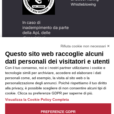
Whistleblowing
In caso di
inadempimento da parte
della ApL delle
disposizioni
del Codice di Condotta, è
Rifiuta cookie non necessari ✕
possibile presentare un
Questo sito web raccoglie alcuni
reclamo
all’Organismo di
dati personali dei visitatori e utenti
Monitoraggio utilizzando
Con il tuo consenso, noi e i nostri partner utilizziamo i cookie e
una delle modalità
tecnologie simili per archiviare, accedere ed elaborare i dati
descritte al seguente
personali come, ad esempio, la visita al sito web o la
indirizzo web
personalizzazione degli annunci. Poiché rispettiamo il tuo diritto
https://odm-
alla privacy, è possibile scegliere di non consentire alcuni tipi di
agenzielavoro.it/reclami/
.
cookie. Clicca su preferenze GDPR per saperne di più.
Visualizza la Cookie Policy Completa
PREFERENZE GDPR