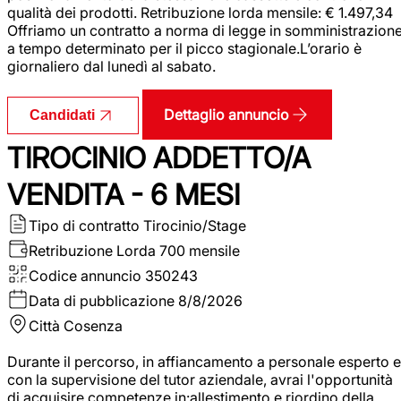
qualità dei prodotti. Retribuzione lorda mensile: € 1.497,34
Offriamo un contratto a norma di legge in somministrazion
a tempo determinato per il picco stagionale.L’orario è
giornaliero dal lunedì al sabato.
Dettaglio annuncio
Candidati
TIROCINIO ADDETTO/A
VENDITA - 6 MESI
Tipo di contratto
Tirocinio/Stage
Retribuzione Lorda
700 mensile
Codice annuncio
350243
Data di pubblicazione
8/8/2026
Città
Cosenza
Durante il percorso, in affiancamento a personale esperto e
con la supervisione del tutor aziendale, avrai l'opportunità
di acquisire competenze in:allestimento e riordino della