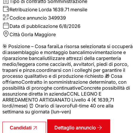
Tipo di contratto
Somministrazione
Retribuzione Lorda
1639.71 mensile
Codice annuncio
349939
Data di pubblicazione
6/8/2026
Città
Gorla Maggiore
🎯 Posizione – Cosa faraiLa risorsa selezionata si occuperà
di:assemblaggio e montaggio bancalimovimentazione e
riparazione bancaliutilizzare attrezzi della carpenteria
medio/leggera come cacciaviti, avvitatori, piedi di porco,
trapani e pinze.coordinarsi con i colleghi per garantire il
processo qualitativo e di produzione richiesto 🎁 Cosa
offriamoContratto in somministrazione determinato, con
possibilità di proroghe continuativeConcrete possibilità di
assunzione diretta in aziendaCCNL LEGNO E
ARREDAMENTO ARTIGIANATO Livello 4 (€ 1639,71
lordi/mese) ⏰ Orario di lavoroFull-time 40 ore alla
settimana su giornata (lun–ven)
Dettaglio annuncio
Candidati