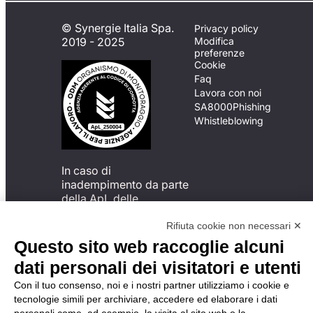
© Synergie Italia Spa.
Privacy policy
2019 - 2025
Modifica
preferenze
Cookie
Faq
Lavora con noi
SA8000
Phishing
Whistleblowing
In caso di
inadempimento da parte
della ApL delle
disposizioni
del Codice di Condotta, è
Rifiuta cookie non necessari ✕
possibile presentare un
Questo sito web raccoglie alcuni
reclamo
dati personali dei visitatori e utenti
all’Organismo di
Monitoraggio utilizzando
Con il tuo consenso, noi e i nostri partner utilizziamo i cookie e
una delle modalità
tecnologie simili per archiviare, accedere ed elaborare i dati
descritte al seguente