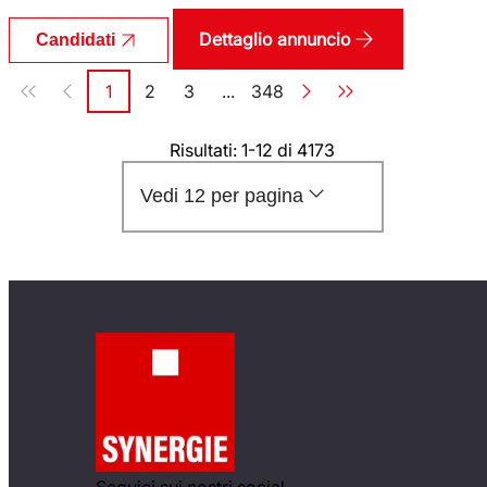
Dettaglio annuncio
Candidati
Paginazione
1
2
3
...
348
Pagina
Pagina
Pagina
Pagina
Risultati: 1-12 di 4173
Vedi 12 per pagina