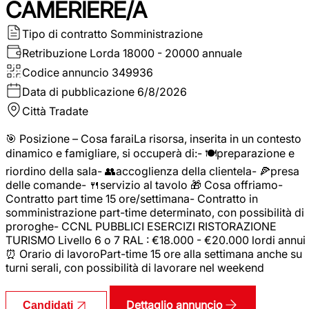
CAMERIERE/A
Tipo di contratto
Somministrazione
Retribuzione Lorda
18000 - 20000 annuale
Codice annuncio
349936
Data di pubblicazione
6/8/2026
Città
Tradate
🎯 Posizione – Cosa faraiLa risorsa, inserita in un contesto
dinamico e famigliare, si occuperà di:- 🍽️preparazione e
riordino della sala- 👥accoglienza della clientela- 🍕presa
delle comande- 🍴servizio al tavolo 🎁 Cosa offriamo-
Contratto part time 15 ore/settimana- Contratto in
somministrazione part-time determinato, con possibilità di
proroghe- CCNL PUBBLICI ESERCIZI RISTORAZIONE
TURISMO Livello 6 o 7 RAL : €18.000 - €20.000 lordi annui
⏰ Orario di lavoroPart-time 15 ore alla settimana anche su
turni serali, con possibilità di lavorare nel weekend
Dettaglio annuncio
Candidati