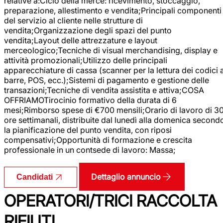
relative a:Ciclo della merce: ricevimento, stoccaggio,
preparazione, allestimento e vendita;Principali componenti
del servizio al cliente nelle strutture di
vendita;Organizzazione degli spazi del punto
vendita;Layout delle attrezzature e layout
merceologico;Tecniche di visual merchandising, display e
attività promozionali;Utilizzo delle principali
apparecchiature di cassa (scanner per la lettura dei codici 
barre, POS, ecc.);Sistemi di pagamento e gestione delle
transazioni;Tecniche di vendita assistita e attiva;COSA
OFFRIAMOTirocinio formativo della durata di 6
mesi;Rimborso spese di €700 mensili;Orario di lavoro di 3
ore settimanali, distribuite dal lunedì alla domenica second
la pianificazione del punto vendita, con riposi
compensativi;Opportunità di formazione e crescita
professionale in un contsede di lavoro: Massa;
Dettaglio annuncio
Candidati
OPERATORI/TRICI RACCOLTA
RIFIUTI