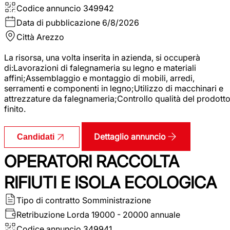
Codice annuncio
349942
Data di pubblicazione
6/8/2026
Città
Arezzo
La risorsa, una volta inserita in azienda, si occuperà
di:Lavorazioni di falegnameria su legno e materiali
affini;Assemblaggio e montaggio di mobili, arredi,
serramenti e componenti in legno;Utilizzo di macchinari e
attrezzature da falegnameria;Controllo qualità del prodott
finito.
Dettaglio annuncio
Candidati
OPERATORI RACCOLTA
RIFIUTI E ISOLA ECOLOGICA
Tipo di contratto
Somministrazione
Retribuzione Lorda
19000 - 20000 annuale
Codice annuncio
349941