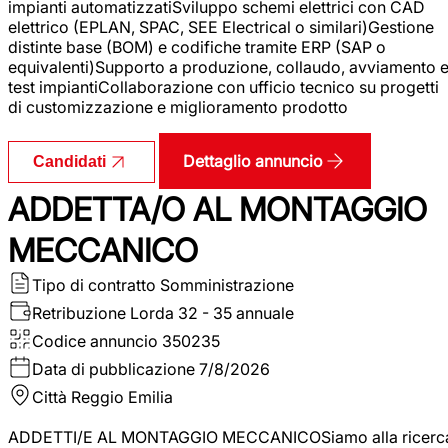
impianti automatizzatiSviluppo schemi elettrici con CAD
elettrico (EPLAN, SPAC, SEE Electrical o similari)Gestione
distinte base (BOM) e codifiche tramite ERP (SAP o
equivalenti)Supporto a produzione, collaudo, avviamento 
test impiantiCollaborazione con ufficio tecnico su progetti
di customizzazione e miglioramento prodotto
Dettaglio annuncio
Candidati
ADDETTA/O AL MONTAGGIO
MECCANICO
Tipo di contratto
Somministrazione
Retribuzione Lorda
32 - 35 annuale
Codice annuncio
350235
Data di pubblicazione
7/8/2026
Città
Reggio Emilia
ADDETTI/E AL MONTAGGIO MECCANICOSiamo alla ricerc