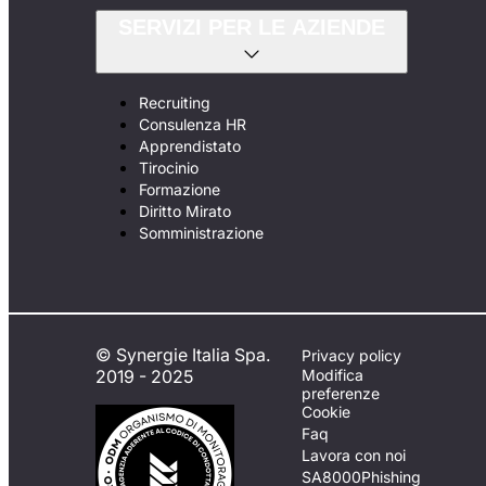
SERVIZI PER LE AZIENDE
Recruiting
Consulenza HR
Apprendistato
Tirocinio
Formazione
Diritto Mirato
Somministrazione
© Synergie Italia Spa.
Privacy policy
2019 - 2025
Modifica
preferenze
Cookie
Faq
Lavora con noi
SA8000
Phishing