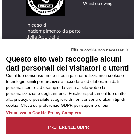
Whistleblowing
In caso di
inadempimento da parte
della ApL delle
disposizioni
del Codice di Condotta, è
Rifiuta cookie non necessari ✕
possibile presentare un
Questo sito web raccoglie alcuni
reclamo
dati personali dei visitatori e utenti
all’Organismo di
Monitoraggio utilizzando
Con il tuo consenso, noi e i nostri partner utilizziamo i cookie e
una delle modalità
tecnologie simili per archiviare, accedere ed elaborare i dati
descritte al seguente
personali come, ad esempio, la visita al sito web o la
indirizzo web
personalizzazione degli annunci. Poiché rispettiamo il tuo diritto
https://odm-
alla privacy, è possibile scegliere di non consentire alcuni tipi di
agenzielavoro.it/reclami/
.
cookie. Clicca su preferenze GDPR per saperne di più.
Visualizza la Cookie Policy Completa
PREFERENZE GDPR