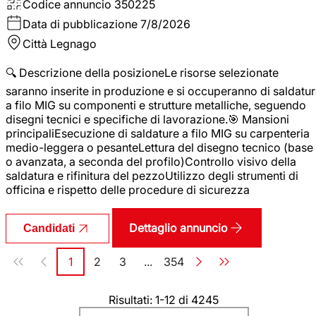
Codice annuncio
350225
Data di pubblicazione
7/8/2026
Città
Legnago
🔍 Descrizione della posizioneLe risorse selezionate
saranno inserite in produzione e si occuperanno di saldatu
a filo MIG su componenti e strutture metalliche, seguendo
disegni tecnici e specifiche di lavorazione.🎯 Mansioni
principaliEsecuzione di saldature a filo MIG su carpenteria
medio-leggera o pesanteLettura del disegno tecnico (base
o avanzata, a seconda del profilo)Controllo visivo della
saldatura e rifinitura del pezzoUtilizzo degli strumenti di
officina e rispetto delle procedure di sicurezza
Dettaglio annuncio
Candidati
Paginazione
1
2
3
...
354
Pagina
Pagina
Pagina
Pagina
Risultati: 1-12 di 4245