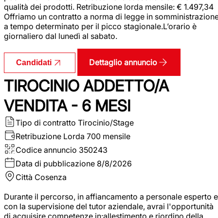
qualità dei prodotti. Retribuzione lorda mensile: € 1.497,34
Offriamo un contratto a norma di legge in somministrazion
a tempo determinato per il picco stagionale.L’orario è
giornaliero dal lunedì al sabato.
Dettaglio annuncio
Candidati
TIROCINIO ADDETTO/A
VENDITA - 6 MESI
Tipo di contratto
Tirocinio/Stage
Retribuzione Lorda
700 mensile
Codice annuncio
350243
Data di pubblicazione
8/8/2026
Città
Cosenza
Durante il percorso, in affiancamento a personale esperto e
con la supervisione del tutor aziendale, avrai l'opportunità
di acquisire competenze in:allestimento e riordino della