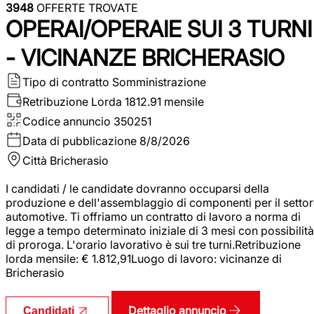
3948
OFFERTE TROVATE
OPERAI/OPERAIE SUI 3 TURNI
- VICINANZE BRICHERASIO
Tipo di contratto
Somministrazione
Retribuzione Lorda
1812.91 mensile
Codice annuncio
350251
Data di pubblicazione
8/8/2026
Città
Bricherasio
I candidati / le candidate dovranno occuparsi della
produzione e dell'assemblaggio di componenti per il setto
automotive. Ti offriamo un contratto di lavoro a norma di
legge a tempo determinato iniziale di 3 mesi con possibilità
di proroga. L'orario lavorativo è sui tre turni.Retribuzione
lorda mensile: € 1.812,91Luogo di lavoro: vicinanze di
Bricherasio
Dettaglio annuncio
Candidati