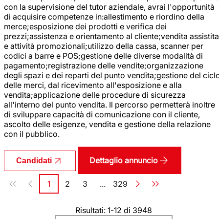
con la supervisione del tutor aziendale, avrai l'opportunità
di acquisire competenze in:allestimento e riordino della
merce;esposizione dei prodotti e verifica dei
prezzi;assistenza e orientamento al cliente;vendita assistita
e attività promozionali;utilizzo della cassa, scanner per
codici a barre e POS;gestione delle diverse modalità di
pagamento;registrazione delle vendite;organizzazione
degli spazi e dei reparti del punto vendita;gestione del cicl
delle merci, dal ricevimento all'esposizione e alla
vendita;applicazione delle procedure di sicurezza
all'interno del punto vendita. Il percorso permetterà inoltre
di sviluppare capacità di comunicazione con il cliente,
ascolto delle esigenze, vendita e gestione della relazione
con il pubblico.
Dettaglio annuncio
Candidati
Paginazione
1
2
3
...
329
Pagina
Pagina
Pagina
Pagina
Risultati: 1-12 di 3948