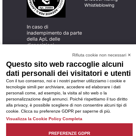
Whistleblowing
In caso di
inadempimento da parte
della ApL delle
disposizioni
del Codice di Condotta, è
Rifiuta cookie non necessari ✕
possibile presentare un
Questo sito web raccoglie alcuni
reclamo
all’Organismo di
dati personali dei visitatori e utenti
Monitoraggio utilizzando
Con il tuo consenso, noi e i nostri partner utilizziamo i cookie e
una delle modalità
tecnologie simili per archiviare, accedere ed elaborare i dati
descritte al seguente
personali come, ad esempio, la visita al sito web o la
indirizzo web
personalizzazione degli annunci. Poiché rispettiamo il tuo diritto
https://odm-
alla privacy, è possibile scegliere di non consentire alcuni tipi di
agenzielavoro.it/reclami/
.
cookie. Clicca su preferenze GDPR per saperne di più.
Visualizza la Cookie Policy Completa
PREFERENZE GDPR