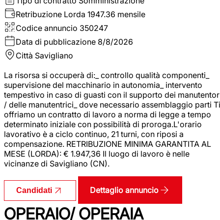
Tipo di contratto
Somministrazione
Retribuzione Lorda
1947.36 mensile
Codice annuncio
350247
Data di pubblicazione
8/8/2026
Città
Savigliano
La risorsa si occuperà di:_ controllo qualità componenti_
supervisione del macchinario in autonomia_ intervento
tempestivo in caso di guasti con il supporto dei manutentor
/ delle manutentrici_ dove necessario assemblaggio parti T
offriamo un contratto di lavoro a norma di legge a tempo
determinato iniziale con possibilità di proroga.L'orario
lavorativo è a ciclo continuo, 21 turni, con riposi a
compensazione. RETRIBUZIONE MINIMA GARANTITA AL
MESE (LORDA): € 1.947,36 Il luogo di lavoro è nelle
vicinanze di Savigliano (CN).
Dettaglio annuncio
Candidati
OPERAIO/ OPERAIA