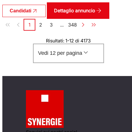
Dettaglio annuncio
Candidati
Paginazione
1
2
3
...
348
Pagina
Pagina
Pagina
Pagina
Risultati: 1-12 di 4173
Vedi 12 per pagina