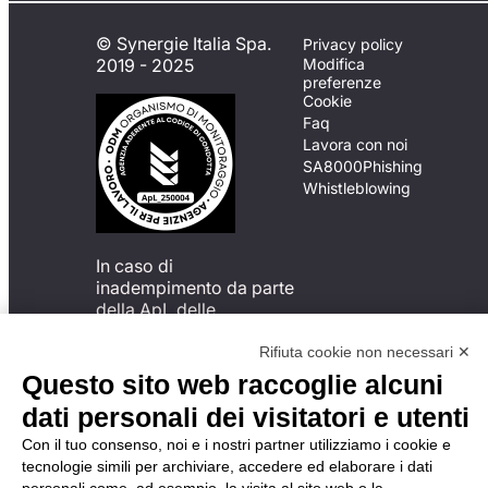
© Synergie Italia Spa.
Privacy policy
2019 - 2025
Modifica
preferenze
Cookie
Faq
Lavora con noi
SA8000
Phishing
Whistleblowing
In caso di
inadempimento da parte
della ApL delle
disposizioni
del Codice di Condotta, è
Rifiuta cookie non necessari ✕
possibile presentare un
Questo sito web raccoglie alcuni
reclamo
dati personali dei visitatori e utenti
all’Organismo di
Monitoraggio utilizzando
Con il tuo consenso, noi e i nostri partner utilizziamo i cookie e
una delle modalità
tecnologie simili per archiviare, accedere ed elaborare i dati
descritte al seguente