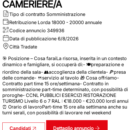
CAMERIERE/A
Tipo di contratto
Somministrazione
Retribuzione Lorda
18000 - 20000 annuale
Codice annuncio
349936
Data di pubblicazione
6/8/2026
Città
Tradate
🎯 Posizione – Cosa faraiLa risorsa, inserita in un contesto
dinamico e famigliare, si occuperà di:- 🍽️preparazione e
riordino della sala- 👥accoglienza della clientela- 🍕presa
delle comande- 🍴servizio al tavolo 🎁 Cosa offriamo-
Contratto part time 15 ore/settimana- Contratto in
somministrazione part-time determinato, con possibilità di
proroghe- CCNL PUBBLICI ESERCIZI RISTORAZIONE
TURISMO Livello 6 o 7 RAL : €18.000 - €20.000 lordi annui
⏰ Orario di lavoroPart-time 15 ore alla settimana anche su
turni serali, con possibilità di lavorare nel weekend
Dettaglio annuncio
Candidati