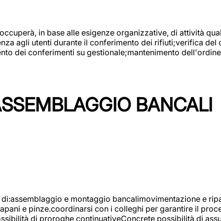
 occuperà, in base alle esigenze organizzative, di attività quali
a agli utenti durante il conferimento dei rifiuti;verifica del
ento dei conferimenti su gestionale;mantenimento dell'ordine, 
ASSEMBLAGGIO BANCALI
à di:assemblaggio e montaggio bancalimovimentazione e ripara
rapani e pinze.coordinarsi con i colleghi per garantire il pro
ossibilità di proroghe continuativeConcrete possibilità d