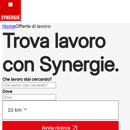
Home
Offerte di lavoro
Trova lavoro
con Synergie.
Che lavoro stai cercando?
Dove
10 km
Avvia ricerca