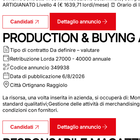
ARTIGIANATO Livello 4 (€ 1639,71 lordi/mese) ⏰ Orario di l
Dettaglio annuncio
Candidati
PRODUCTION & BUYING A
Tipo di contratto
Da definire – valutare
Retribuzione Lorda
27000 - 40000 annuale
Codice annuncio
349938
Data di pubblicazione
6/8/2026
Città
Ortignano Raggiolo
La risorsa, una volta inserita in azienda, si occuperà di: M
standard qualitativi;Gestione delle attività di merchandising
condizioni con fornitori.
Dettaglio annuncio
Candidati