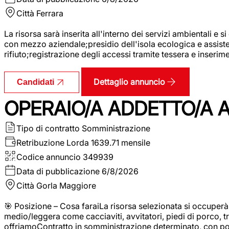
Città
Ferrara
La risorsa sarà inserita all'interno dei servizi ambientali e si
con mezzo aziendale;presidio dell'isola ecologica e assistenz
rifiuto;registrazione degli accessi tramite tessera e inserim
Dettaglio annuncio
Candidati
OPERAIO/A ADDETTO/A 
Tipo di contratto
Somministrazione
Retribuzione Lorda
1639.71 mensile
Codice annuncio
349939
Data di pubblicazione
6/8/2026
Città
Gorla Maggiore
🎯 Posizione – Cosa faraiLa risorsa selezionata si occuper
medio/leggera come cacciaviti, avvitatori, piedi di porco, t
offriamoContratto in somministrazione determinato, con p