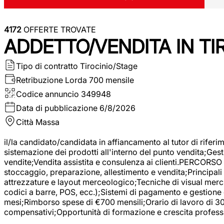
4172
OFFERTE TROVATE
ADDETTO/VENDITA IN T
Tipo di contratto
Tirocinio/Stage
Retribuzione Lorda
700 mensile
Codice annuncio
349948
Data di pubblicazione
6/8/2026
Città
Massa
il/la candidato/candidata in affiancamento al tutor di rifer
sistemazione dei prodotti all'interno del punto vendita;Gest
vendite;Vendita assistita e consulenza ai clienti.PERCORSO 
stoccaggio, preparazione, allestimento e vendita;Principali 
attrezzature e layout merceologico;Tecniche di visual mercha
codici a barre, POS, ecc.);Sistemi di pagamento e gestione 
mesi;Rimborso spese di €700 mensili;Orario di lavoro di 30 o
compensativi;Opportunità di formazione e crescita professi