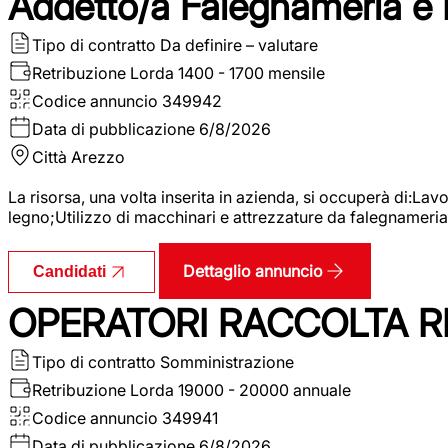
Addetto/a Falegnameria e
Tipo di contratto
Da definire – valutare
Retribuzione Lorda
1400 - 1700 mensile
Codice annuncio
349942
Data di pubblicazione
6/8/2026
Città
Arezzo
La risorsa, una volta inserita in azienda, si occuperà di:La
legno;Utilizzo di macchinari e attrezzature da falegnameria;
Dettaglio annuncio
Candidati
OPERATORI RACCOLTA RI
Tipo di contratto
Somministrazione
Retribuzione Lorda
19000 - 20000 annuale
Codice annuncio
349941
Data di pubblicazione
6/8/2026