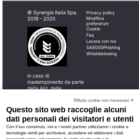
© Synergie Italia Spa.
Privacy policy
2019 - 2025
Modifica
preferenze
Cookie
Faq
Lavora con noi
SA8000
Phishing
Whistleblowing
In caso di
inadempimento da parte
della ApL delle
disposizioni
del Codice di Condotta, è
Rifiuta cookie non necessari ✕
possibile presentare un
Questo sito web raccoglie alcuni
reclamo
dati personali dei visitatori e utenti
all’Organismo di
Monitoraggio utilizzando
Con il tuo consenso, noi e i nostri partner utilizziamo i cookie e
una delle modalità
tecnologie simili per archiviare, accedere ed elaborare i dati
descritte al seguente