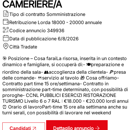
CAMERIERE/A
Tipo di contratto
Somministrazione
Retribuzione Lorda
18000 - 20000 annuale
Codice annuncio
349936
Data di pubblicazione
6/8/2026
Città
Tradate
🎯 Posizione – Cosa faraiLa risorsa, inserita in un contesto
dinamico e famigliare, si occuperà di:- 🍽️preparazione e
riordino della sala- 👥accoglienza della clientela- 🍕presa
delle comande- 🍴servizio al tavolo 🎁 Cosa offriamo-
Contratto part time 15 ore/settimana- Contratto in
somministrazione part-time determinato, con possibilità di
proroghe- CCNL PUBBLICI ESERCIZI RISTORAZIONE
TURISMO Livello 6 o 7 RAL : €18.000 - €20.000 lordi annui
⏰ Orario di lavoroPart-time 15 ore alla settimana anche su
turni serali, con possibilità di lavorare nel weekend
Dettaglio annuncio
Candidati