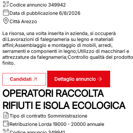
Codice annuncio
349942
Data di pubblicazione
6/8/2026
Città
Arezzo
La risorsa, una volta inserita in azienda, si occuperà
di:Lavorazioni di falegnameria su legno e materiali
affini;Assemblaggio e montaggio di mobili, arredi,
serramenti e componenti in legno;Utilizzo di macchinari e
attrezzature da falegnameria;Controllo qualità del prodott
finito.
Dettaglio annuncio
Candidati
OPERATORI RACCOLTA
RIFIUTI E ISOLA ECOLOGICA
Tipo di contratto
Somministrazione
Retribuzione Lorda
19000 - 20000 annuale
Codice annuncio
349941