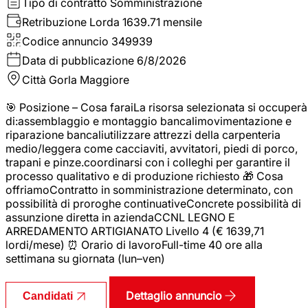
Tipo di contratto
Somministrazione
Retribuzione Lorda
1639.71 mensile
Codice annuncio
349939
Data di pubblicazione
6/8/2026
Città
Gorla Maggiore
🎯 Posizione – Cosa faraiLa risorsa selezionata si occuperà
di:assemblaggio e montaggio bancalimovimentazione e
riparazione bancaliutilizzare attrezzi della carpenteria
medio/leggera come cacciaviti, avvitatori, piedi di porco,
trapani e pinze.coordinarsi con i colleghi per garantire il
processo qualitativo e di produzione richiesto 🎁 Cosa
offriamoContratto in somministrazione determinato, con
possibilità di proroghe continuativeConcrete possibilità di
assunzione diretta in aziendaCCNL LEGNO E
ARREDAMENTO ARTIGIANATO Livello 4 (€ 1639,71
lordi/mese) ⏰ Orario di lavoroFull-time 40 ore alla
settimana su giornata (lun–ven)
Dettaglio annuncio
Candidati