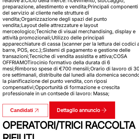
relative a:Ciclo della merce: ricevimento, stoccaggio,
preparazione, allestimento e vendita;Principali componenti
del servizio al cliente nelle strutture di
vendita;Organizzazione degli spazi del punto
vendita;Layout delle attrezzature e layout
merceologico;Tecniche di visual merchandising, display e
attività promozionali;Utilizzo delle principali
apparecchiature di cassa (scanner per la lettura dei codici 
barre, POS, ecc.);Sistemi di pagamento e gestione delle
transazioni;Tecniche di vendita assistita e attiva;COSA
OFFRIAMOTirocinio formativo della durata di 6
mesi;Rimborso spese di €700 mensili;Orario di lavoro di 3
ore settimanali, distribuite dal lunedì alla domenica second
la pianificazione del punto vendita, con riposi
compensativi;Opportunità di formazione e crescita
professionale in un contsede di lavoro: Massa;
Dettaglio annuncio
Candidati
OPERATORI/TRICI RACCOLTA
RIFIUTI