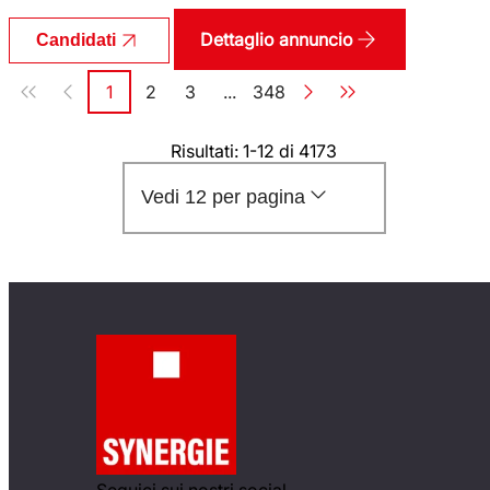
Dettaglio annuncio
Candidati
Paginazione
1
2
3
...
348
Pagina
Pagina
Pagina
Pagina
Risultati: 1-12 di 4173
Vedi 12 per pagina