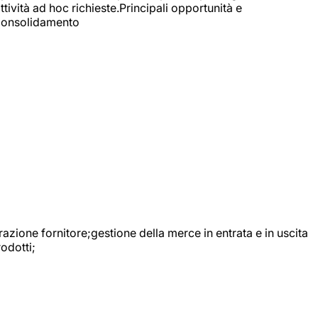
ttività ad hoc richieste.Principali opportunità e
e Consolidamento
urazione fornitore;gestione della merce in entrata e in uscita
odotti;