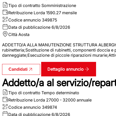
Tipo di contratto
Somministrazione
Retribuzione Lorda
1590.27 mensile
Codice annuncio
349875
Data di pubblicazione
6/8/2026
Città
Aosta
ADDETTO/A ALLA MANUTENZIONE STRUTTURA ALBERGHIERA La r
rubinetteria;Sostituzione di rubinetti, componenti doccia e
danneggiate;Esecuzione di piccole riparazioni murarie;Attivi
Dettaglio annuncio
Candidati
Addetto/a al servizio/repar
Tipo di contratto
Tempo determinato
Retribuzione Lorda
27000 - 32000 annuale
Codice annuncio
349874
Data di pubblicazione
6/8/2026