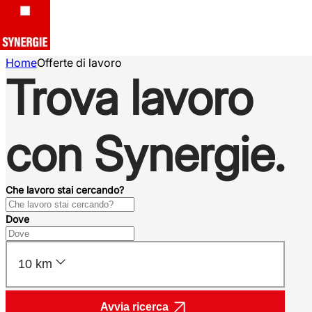
Home
Offerte di lavoro
Trova lavoro
con Synergie.
Che lavoro stai cercando?
Dove
10 km
Avvia ricerca