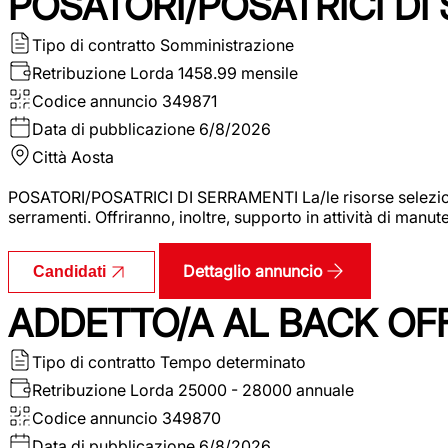
POSATORI/POSATRICI DI
Tipo di contratto
Somministrazione
Retribuzione Lorda
1458.99 mensile
Codice annuncio
349871
Data di pubblicazione
6/8/2026
Città
Aosta
POSATORI/POSATRICI DI SERRAMENTI La/le risorse selezionat
serramenti. Offriranno, inoltre, supporto in attività di man
Dettaglio annuncio
Candidati
ADDETTO/A AL BACK OF
Tipo di contratto
Tempo determinato
Retribuzione Lorda
25000 - 28000 annuale
Codice annuncio
349870
Data di pubblicazione
6/8/2026