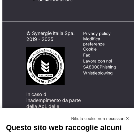
© Synergie Italia Spa.
Privacy policy
2019 - 2025
Modifica
preferenze
Cookie
Faq
Lavora con noi
SA8000
Phishing
Whistleblowing
In caso di
inadempimento da parte
della ApL delle
disposizioni
del Codice di Condotta, è
Rifiuta cookie non necessari ✕
possibile presentare un
Questo sito web raccoglie alcuni
reclamo