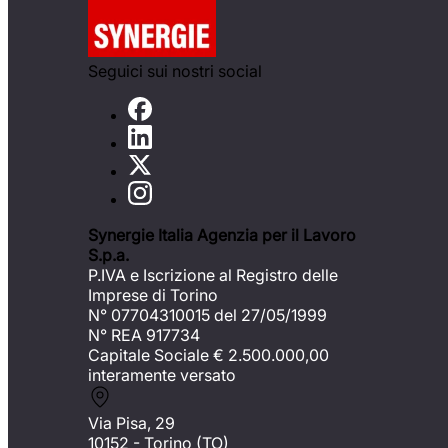
Seguici sui nostri social
Synergie Italia Agenzia per il Lavoro
S.p.a.
P.IVA e Iscrizione al Registro delle
Imprese di Torino
N° 07704310015 del 27/05/1999
N° REA 917734
Capitale Sociale €
2.500.000,00
interamente versato
Via Pisa, 29
10152 - Torino (TO)