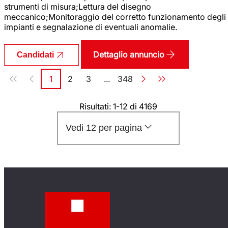
strumenti di misura;Lettura del disegno
meccanico;Monitoraggio del corretto funzionamento degli
impianti e segnalazione di eventuali anomalie.
Dettaglio annuncio
Candidati
Paginazione
1
2
3
...
348
Pagina
Pagina
Pagina
Pagina
Risultati: 1-12 di 4169
Vedi 12 per pagina